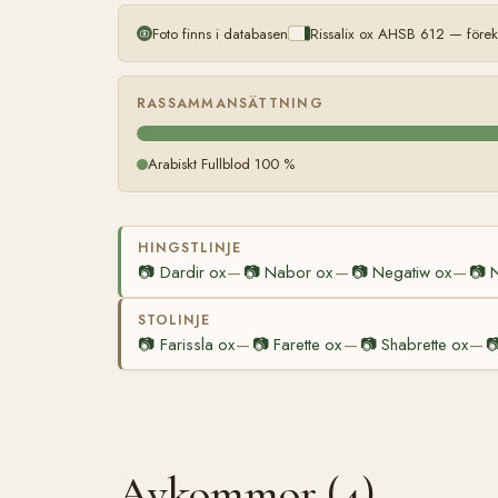
Foto finns i databasen
Rissalix ox AHSB 612 — före
RASSAMMANSÄTTNING
Arabiskt Fullblod 100 %
HINGSTLINJE
📷
Dardir ox
📷
Nabor ox
📷
Negatiw ox
📷
—
—
—
STOLINJE
📷
Farissla ox
📷
Farette ox
📷
Shabrette ox

—
—
—
Avkommor (4)