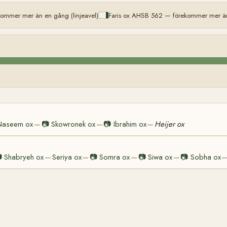
kommer mer än en gång (linjeavel)
Faris ox AHSB 562 — förekommer mer än 
Naseem ox
📷
Skowronek ox
📷
Ibrahim ox
Heijer ox
—
—
—

Shabryeh ox
Seriya ox
📷
Somra ox
📷
Siwa ox
📷
Sobha ox
—
—
—
—