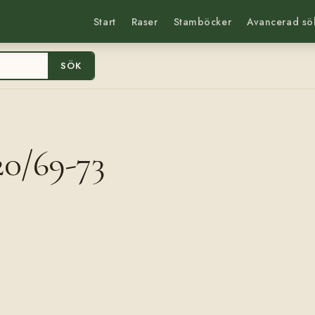
Start
Raser
Stamböcker
Avancerad sö
SÖK
0/69-73