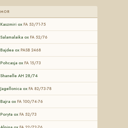
MOR
Kaszmiri ox
FA 53/71-75
Salamalaika ox
FA 52/76
Bajdea ox
PASB 2468
Pohcasja ox
FA 15/73
Shanelle AH 28/74
Jagellonica ox
FA 82/73-78
Bajra ox
FA 100/74-76
Poryta ox
FA 52/73
Alpina ox
FA 22/72-76