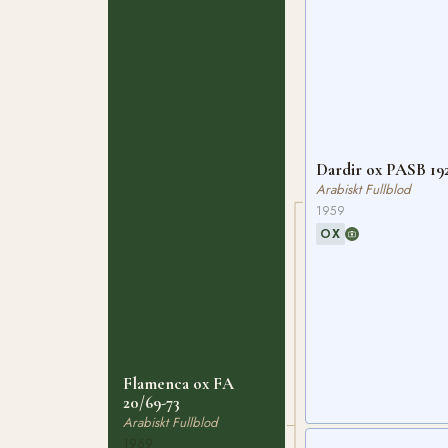
Dardir ox PASB 19
Arabiskt Fullblod
1959
OX
Flamenca ox FA
20/69-73
Arabiskt Fullblod
1969