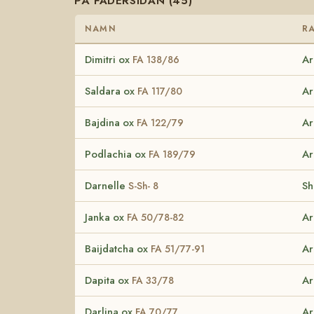
PÅ FADERSIDAN (45)
NAMN
R
Dimitri ox
Ar
FA 138/86
Saldara ox
Ar
FA 117/80
Bajdina ox
Ar
FA 122/79
Podlachia ox
Ar
FA 189/79
Darnelle
Sh
S-Sh- 8
Janka ox
Ar
FA 50/78-82
Baijdatcha ox
Ar
FA 51/77-91
Dapita ox
Ar
FA 33/78
Darlina ox
Ar
FA 70/77