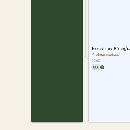
OX
Farissla ox FA 29/6
Arabiskt Fullblod
1960
OX