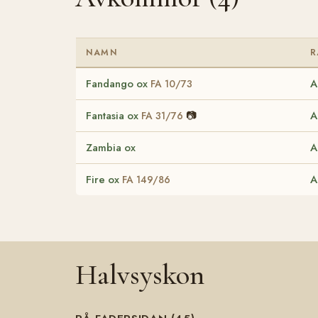
NAMN
R
Fandango ox
A
FA 10/73
Fantasia ox
📷
A
FA 31/76
Zambia ox
A
Fire ox
A
FA 149/86
Halvsyskon