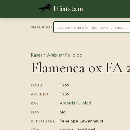
Häststam
SNABBSÖK
Raser
›
Arabiskt Fullblod
Flamenca ox FA 2
1969
FÖDD
1989
AVLIDEN
Arabiskt Fullblod
RAS
Sto
KÖN
Penelope Lewenhaupt
UPPFÖDARE
skimmel (född fux)