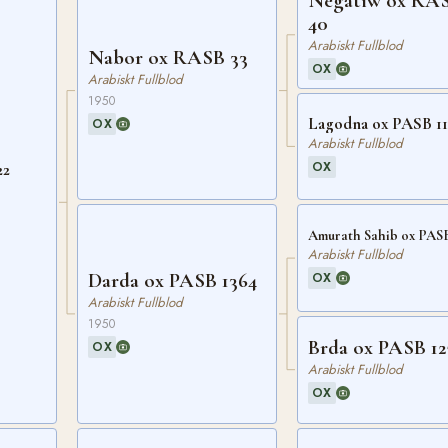
Negatiw ox RA
40
Arabiskt Fullblod
Nabor ox RASB 33
OX
Arabiskt Fullblod
1950
Lagodna ox PASB 11
OX
Arabiskt Fullblod
OX
22
Amurath Sahib ox PAS
Arabiskt Fullblod
Darda ox PASB 1364
OX
Arabiskt Fullblod
1950
Brda ox PASB 12
OX
Arabiskt Fullblod
OX