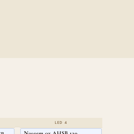
LED 4
Naseem ox AHSB 129