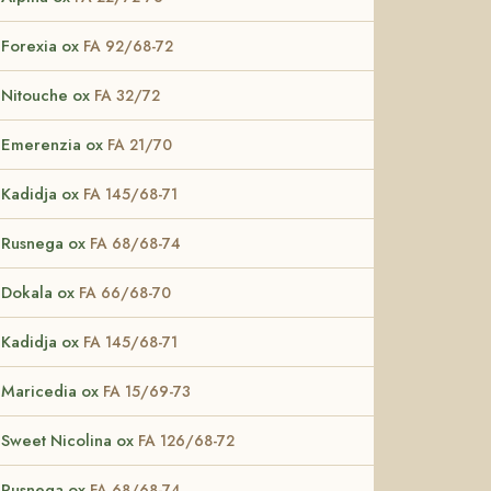
Forexia ox
FA 92/68-72
Nitouche ox
FA 32/72
Emerenzia ox
FA 21/70
Kadidja ox
FA 145/68-71
Rusnega ox
FA 68/68-74
Dokala ox
FA 66/68-70
Kadidja ox
FA 145/68-71
Maricedia ox
FA 15/69-73
Sweet Nicolina ox
FA 126/68-72
Rusnega ox
FA 68/68-74