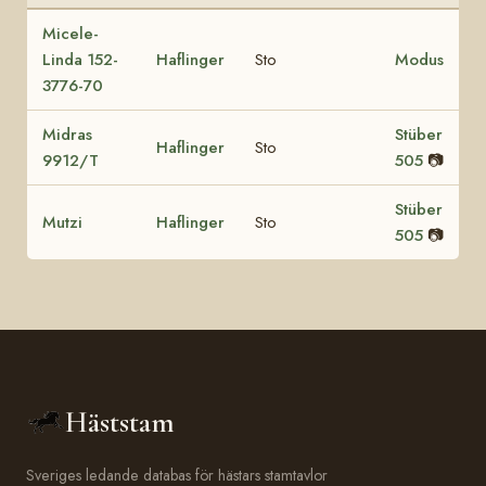
Micele-
Linda 152-
Haflinger
Sto
Modus
3776-70
Midras
Stüber
Haflinger
Sto
9912/T
505
📷
Stüber
Mutzi
Haflinger
Sto
505
📷
Häststam
Sveriges ledande databas för hästars stamtavlor