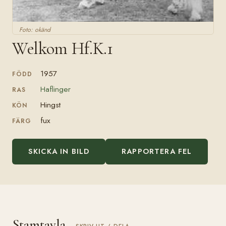
Foto: okänd
Welkom Hf.K.1
1957
FÖDD
Haflinger
RAS
Hingst
KÖN
fux
FÄRG
SKICKA IN BILD
RAPPORTERA FEL
Stamtavla