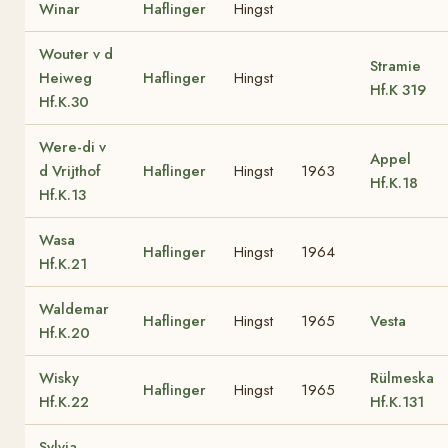
Winar
Haflinger
Hingst
Wouter v d
Stramie
Heiweg
Haflinger
Hingst
Hf.K 319
Hf.K.30
Were-di v
Appel
d Vrijthof
Haflinger
Hingst
1963
Hf.K.18
Hf.K.13
Wasa
Haflinger
Hingst
1964
Hf.K.21
Waldemar
Haflinger
Hingst
1965
Vesta
Hf.K.20
Wisky
Rülmeska
Haflinger
Hingst
1965
Hf.K.22
Hf.K.131
Sylvia