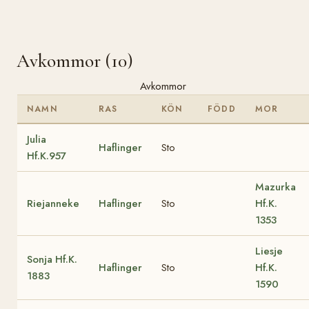
Avkommor (10)
Avkommor
NAMN
RAS
KÖN
FÖDD
MOR
Julia
Haflinger
Sto
Hf.K.957
Mazurka
Riejanneke
Haflinger
Sto
Hf.K.
1353
Liesje
Sonja Hf.K.
Haflinger
Sto
Hf.K.
1883
1590