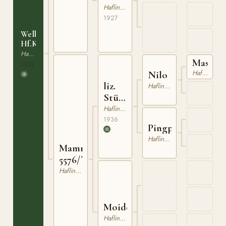
Haflinger
1927
Welkom
Hf.K.1
Haflinger
Massim
1957
Haflinger
Nilo
liz.
Haflinger
Stürmer
1367
Haflinger
1936
Pingpong
Haflinger
Mamma
5576/T
Haflinger
Moidele
Haflinger