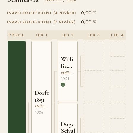
SKRIV UT / DELA
0,00 %
INAVELSKOEFFICIENT (4 NIVÅER)
0,00 %
INAVELSKOEFFICIENT (7 NIVÅER)
PROFIL
LED 1
LED 2
LED 3
LED 4
Willi
liz.
401
Haflinger
1921
Dorfer
1851
Haflinger
1936
Dogest-
Schula