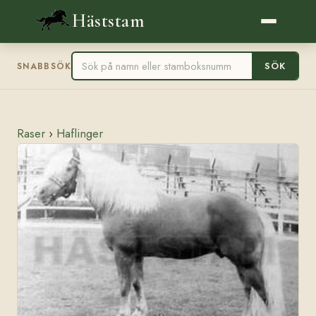
Häststam
SÖK
SNABBSÖK
Raser
›
Haflinger