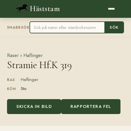
Häststam
SÖK
SNABBSÖK
Raser
›
Haflinger
Stramie Hf.K 319
Haflinger
RAS
Sto
KÖN
SKICKA IN BILD
RAPPORTERA FEL