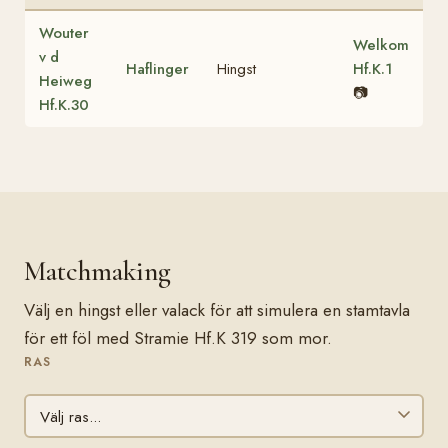
Wouter
Welkom
v d
Haflinger
Hingst
Hf.K.1
Heiweg
📷
Hf.K.30
Matchmaking
Välj en hingst eller valack för att simulera en stamtavla
för ett föl med Stramie Hf.K 319 som mor.
RAS