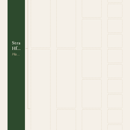
Stramie
Hf.K
319
Haflinger