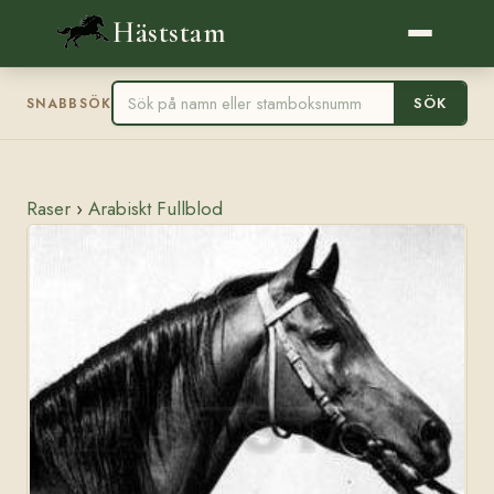
Häststam
SÖK
SNABBSÖK
Raser
›
Arabiskt Fullblod