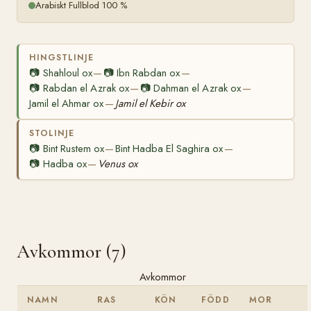
Arabiskt Fullblod 100 %
HINGSTLINJE
📷
Shahloul ox
📷
Ibn Rabdan ox
—
—
📷
Rabdan el Azrak ox
📷
Dahman el Azrak ox
—
—
Jamil el Ahmar ox
Jamil el Kebir ox
—
STOLINJE
📷
Bint Rustem ox
Bint Hadba El Saghira ox
—
—
📷
Hadba ox
Venus ox
—
Avkommor (7)
Avkommor
NAMN
RAS
KÖN
FÖDD
MOR