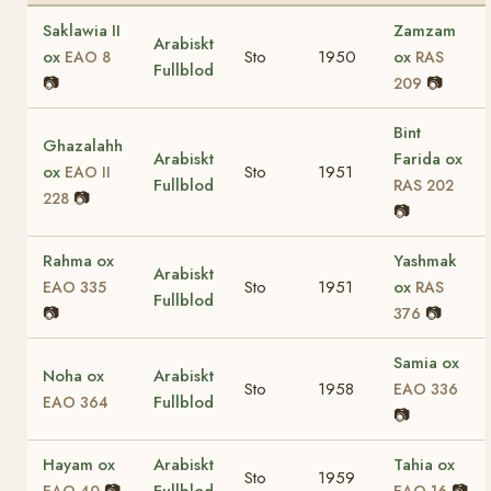
Saklawia II
Zamzam
Arabiskt
ox
Sto
1950
ox
EAO 8
RAS
Fullblod
📷
📷
209
Bint
Ghazalahh
Arabiskt
Farida ox
ox
Sto
1951
EAO II
Fullblod
RAS 202
📷
228
📷
Rahma ox
Yashmak
Arabiskt
Sto
1951
ox
EAO 335
RAS
Fullblod
📷
📷
376
Samia ox
Noha ox
Arabiskt
Sto
1958
EAO 336
Fullblod
EAO 364
📷
Hayam ox
Arabiskt
Tahia ox
Sto
1959
📷
Fullblod
📷
EAO 40
EAO 16