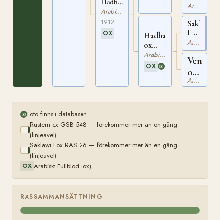
Hadba
EGYPT
Arabiskt Fullblod
El
Arabiskt Fullblod
225
Saghira
1912
Saklawi
ox RAS
I ox
OX
64
Hadba
RAS
Arabiskt Fullblod
ox
26
EAO I
Arabiskt Fullblod
Venus
67/1
OX
ox
Arabiskt Fullblod
EGYPT
245
Foto finns i databasen
Rustem ox GSB 548 — förekommer mer än en gång
(linjeavel)
Saklawi I ox RAS 26 — förekommer mer än en gång
(linjeavel)
Arabiskt Fullblod (ox)
OX
RASSAMMANSÄTTNING