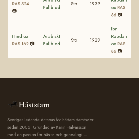
Sto
1939
RAS 324
Fullblod
ox
RAS
📷
📷
86
Ibn
Hind ox
Arabiskt
Rabdan
Sto
1929
📷
Fullblod
ox
RAS 162
RAS
📷
86
Häststam
Sveriges ledande databas för hästars stamtavlor
sedan 2006. Grundad av Karin Halvarsson
med en passion för hästar och genealogi —