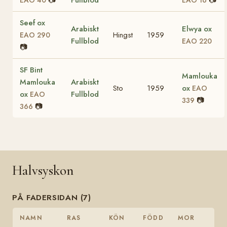
Seef ox
Arabiskt
Elwya ox
Hingst
1959
EAO 290
Fullblod
EAO 220
📷
SF Bint
Mamlouka
Mamlouka
Arabiskt
Sto
1959
ox
EAO
ox
Fullblod
EAO
📷
339
📷
366
Halvsyskon
PÅ FADERSIDAN (7)
NAMN
RAS
KÖN
FÖDD
MOR