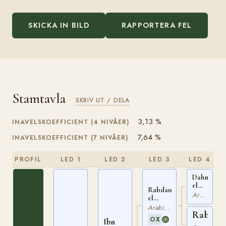
SKICKA IN BILD
RAPPORTERA FEL
Stamtavla
SKRIV UT / DELA
3,13 %
INAVELSKOEFFICIENT (4 NIVÅER)
7,64 %
INAVELSKOEFFICIENT (7 NIVÅER)
PROFIL
LED 1
LED 2
LED 3
LED 4
Dahman
el
Rabdan
Azrak
Arabiskt Fullblod
el
ox
Azrak
Arabiskt Fullblod
EGYPT
Rabda
ox
69
OX
Ibn
EGYPT