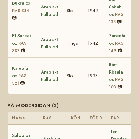
Bukra ox
Arabiskt
Sabah
Sto
1942
RAS 384
Fullblod
ox
RAS
📷
📷
135
El Sareei
Zareefa
Arabiskt
ox
Hingst
1942
ox
RAS
RAS
Fullblod
📷
📷
387
149
Bint
Kateefa
Arabiskt
Rissala
ox
Sto
1938
RAS
Fullblod
ox
RAS
📷
321
📷
103
PÅ MODERSIDAN (2)
NAMN
RAS
KÖN
FÖDD
FAR
Ibn
Salwa ox
Arabiskt
Rabdan