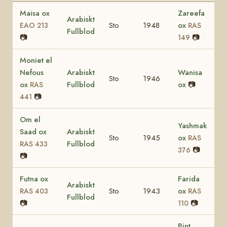
Maisa ox
Zareefa
Arabiskt
Sto
1948
ox
EAO 213
RAS
Fullblod
📷
📷
149
Moniet el
Nefous
Arabiskt
Wanisa
Sto
1946
ox
Fullblod
ox
📷
RAS
📷
441
Om el
Yashmak
Saad ox
Arabiskt
Sto
1945
ox
RAS
Fullblod
RAS 433
📷
376
📷
Futna ox
Farida
Arabiskt
Sto
1943
ox
RAS 403
RAS
Fullblod
📷
📷
110
Bint