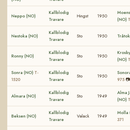
Kallblodig
Moens
Neppo (NO)
Hingst
1950
Travare
(NO)
T
Kallblodig
Nestoka (NO)
Sto
1950
Tråto
Travare
Kallblodig
Krosb
Ronny (NO)
Sto
1950
Travare
(NO)
T
Sonra (NO)
Kallblodig
Sonor
T-
Sto
1950
Travare
📷
1520
975
Kallblodig
Alma 
Almara (NO)
Sto
1949
Travare
(NO)
T
Kallblodig
Molla
Beksen (NO)
Valack
1949
Travare
371