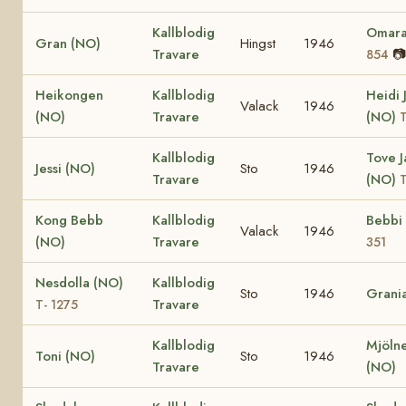
Kallblodig
Omara
Gran (NO)
Hingst
1946
Travare
📷
854
Heikongen
Kallblodig
Heidi 
Valack
1946
(NO)
Travare
(NO)
Kallblodig
Tove 
Jessi (NO)
Sto
1946
Travare
(NO)
T
Kong Bebb
Kallblodig
Bebbi
Valack
1946
(NO)
Travare
351
Nesdolla (NO)
Kallblodig
Sto
1946
Grani
Travare
T- 1275
Kallblodig
Mjölne
Toni (NO)
Sto
1946
Travare
(NO)