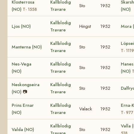
Klosterrosa
Kallblodig
Skarsh
Sto
1952
(NO)
Travare
(NO)
T- 1558
Kallblodig
Ljos (NO)
Hingst
1952
Mora 
Travare
Kallblodig
Löpse
Manterna (NO)
Sto
1952
Travare
T- 1119
Nes-Vega
Kallblodig
Hanes
Sto
1952
(NO)
Travare
(NO)
T
Neskongseira
Kallblodig
Sto
1952
Dalfry
(NO)
📷
Travare
Prins Ernar
Kallblodig
Erna-K
Valack
1952
(NO)
Travare
T- 977
Kallblodig
Valla
Valda (NO)
Sto
1952
Travare
518