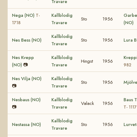
Travare
Nega (NO)
Kallblodig
Garber
T-
Sto
1956
Travare
(NO)
1718
Kallblodig
Nes Bess (NO)
Sto
1956
Lura B
Travare
Nes Kvepp
Kallblodig
Kvepp
Hingst
1956
(NO)
📷
Travare
982
Nes Vilja (NO)
Kallblodig
Sto
1956
Mjölve
📷
Travare
Nesbaus (NO)
Kallblodig
Baus T
Valack
1956
📷
Travare
T- 1117
Kallblodig
Nestassa (NO)
Sto
1956
Lurvet
Travare