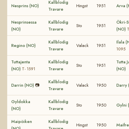
Kallblodig
Nesprins (NO)
Hingst
1951
Arva 
Travare
Nesprinsessa
Kallblodig
Ökri-S
Sto
1951
(NO)
Travare
(NO)
T
Kallblodig
Ilala 
Regino (NO)
Valack
1951
Travare
1095
Tuttajenta
Kallblodig
Tutta 
Sto
1951
(NO)
Travare
(NO)
T- 1591
Kallblodig
Darrin (NO)
📷
Valack
1950
Darry
Travare
Gyldokka
Kallblodig
Sto
1950
Gylni 
(NO)
Travare
Maipöiken
Kallblodig
Hingst
1950
Maifr
(NO)
Travare