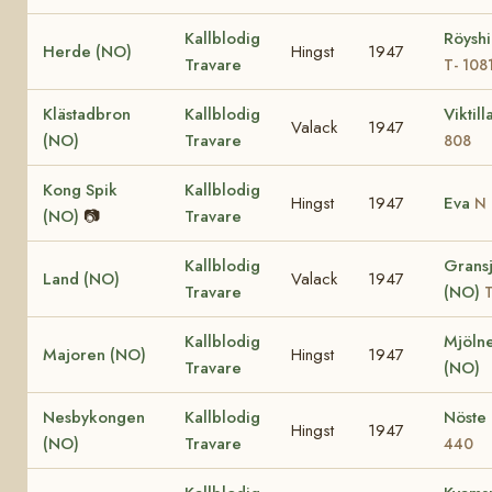
Kallblodig
Röyshi
Herde (NO)
Hingst
1947
Travare
T- 108
Klästadbron
Kallblodig
Viktil
Valack
1947
(NO)
Travare
808
Kong Spik
Kallblodig
Hingst
1947
Eva
N 
(NO)
📷
Travare
Kallblodig
Grans
Land (NO)
Valack
1947
Travare
(NO)
T
Kallblodig
Mjölne
Majoren (NO)
Hingst
1947
Travare
(NO)
Nesbykongen
Kallblodig
Nöste
Hingst
1947
(NO)
Travare
440