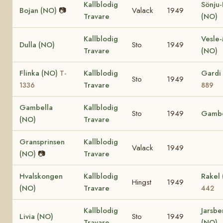
Kallblodig
Sönju-
Bojan (NO)
📷
Valack
1949
Travare
(NO)
Kallblodig
Vesle
Dulla (NO)
Sto
1949
Travare
(NO)
Flinka (NO)
Kallblodig
Gardi
T-
Sto
1949
Travare
1336
889
Gambella
Kallblodig
Sto
1949
Gambe
(NO)
Travare
Gransprinsen
Kallblodig
Valack
1949
(NO)
📷
Travare
Hvalskongen
Kallblodig
Rakel
Hingst
1949
(NO)
Travare
442
Kallblodig
Jarsbe
Livia (NO)
Sto
1949
Travare
(NO)