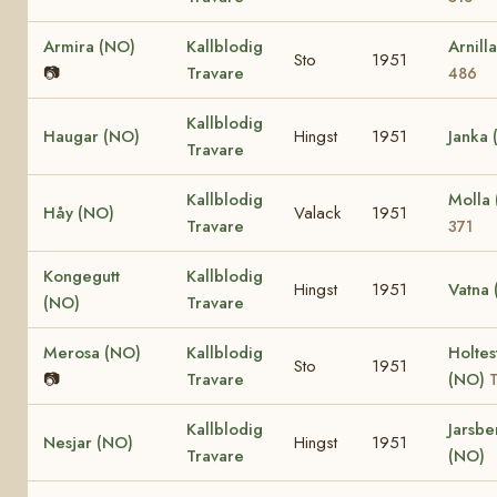
Armira (NO)
Kallblodig
Arnill
Sto
1951
📷
Travare
486
Kallblodig
Haugar (NO)
Hingst
1951
Janka 
Travare
Kallblodig
Molla
Håy (NO)
Valack
1951
Travare
371
Kongegutt
Kallblodig
Hingst
1951
Vatna
(NO)
Travare
Merosa (NO)
Kallblodig
Holtes
Sto
1951
📷
Travare
(NO)
T
Kallblodig
Jarsbe
Nesjar (NO)
Hingst
1951
Travare
(NO)