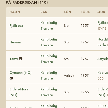
PÅ FADERSIDAN (110)
NAMN
RAS
KÖN
FÖDD
MOR
Kallblodig
Fjälld
Fjällrosa
Sto
1957
Travare
17418
Kallblodig
Nordst
Nevina
Sto
1957
Travare
Pärla
Kallblodig
Tanvi
📷
Sto
1957
Sätyel
Travare
Öymann (NO)
Kallblodig
Kaplys
Valack
1957
📷
Travare
566
Eidals-Nora
Kallblodig
Eidal-
Sto
1956
(NO)
Travare
(NO)
T
Kallblodig
Eli Ba