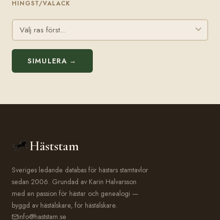
HINGST/VALACK
SIMULERA →
Häststam
Sveriges ledande databas för hästars stamtavlor
sedan 2006. Grundad av Karin Halvarsson
med en passion för hästar och genealogi —
byggd av hästälskare, för hästälskare.
info@haststam.se