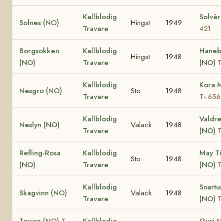
Kallblodig
Solvå
Solnes (NO)
Hingst
1949
Travare
421
Borgsokken
Kallblodig
Haneb
Hingst
1948
(NO)
Travare
(NO)
T
Kallblodig
Kora 
Nesgro (NO)
Sto
1948
Travare
T- 656
Kallblodig
Valdre
Neslyn (NO)
Valack
1948
Travare
(NO)
T
Refling-Rosa
Kallblodig
May T
Sto
1948
(NO)
Travare
(NO)
T
Kallblodig
Snartu
Skagvinn (NO)
Valack
1948
Travare
(NO)
T
Tovinn (NO)
Kallblodig
Guri
T-
N