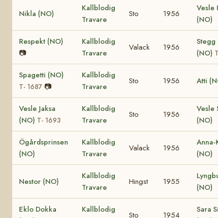
Kallblodig
Vesle 
Nikla (NO)
Sto
1956
Travare
(NO)
Respekt (NO)
Kallblodig
Stegg 
Valack
1956
📷
Travare
(NO)
T
Spagetti (NO)
Kallblodig
Sto
1956
Atti (
📷
Travare
T- 1687
Vesle Jaksa
Kallblodig
Vesle 
Sto
1956
(NO)
Travare
(NO)
T- 1693
Ögårdsprinsen
Kallblodig
Anna-
Valack
1956
(NO)
Travare
(NO)
Kallblodig
Lyngb
Nestor (NO)
Hingst
1955
Travare
(NO)
Eklo Dokka
Kallblodig
Sara 
Sto
1954