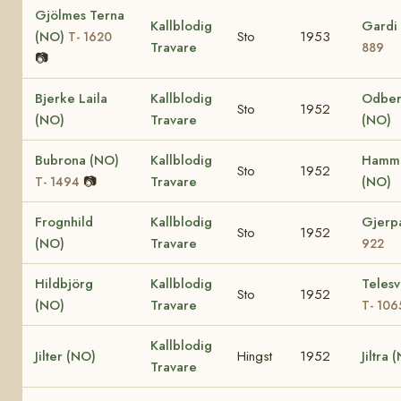
Gjölmes Terna
Kallblodig
Gardi
(NO)
Sto
1953
T- 1620
Travare
889
📷
Bjerke Laila
Kallblodig
Odber
Sto
1952
(NO)
Travare
(NO)
Bubrona (NO)
Kallblodig
Hamme
Sto
1952
📷
Travare
(NO)
T- 1494
Frognhild
Kallblodig
Gjerp
Sto
1952
(NO)
Travare
922
Hildbjörg
Kallblodig
Telesv
Sto
1952
(NO)
Travare
T- 106
Kallblodig
Jilter (NO)
Hingst
1952
Jiltra 
Travare