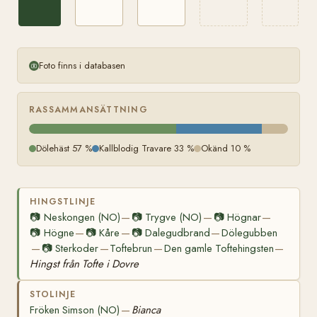
Foto finns i databasen
RASSAMMANSÄTTNING
Dölehäst 57 %
Kallblodig Travare 33 %
Okänd 10 %
HINGSTLINJE
📷
Neskongen (NO)
📷
Trygve (NO)
📷
Högnar
—
—
—
📷
Högne
📷
Kåre
📷
Dalegudbrand
Dölegubben
—
—
—
📷
Sterkoder
Toftebrun
Den gamle Toftehingsten
—
—
—
—
Hingst från Tofte i Dovre
STOLINJE
Fröken Simson (NO)
Bianca
—