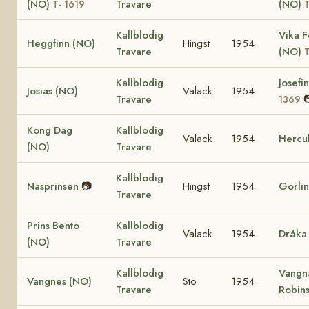
(NO)
Travare
(NO)
T- 1619
T
Kallblodig
Vika 
Heggfinn (NO)
Hingst
1954
Travare
(NO)
T
Kallblodig
Josefi
Josias (NO)
Valack
1954
Travare

1369
Kong Dag
Kallblodig
Valack
1954
Hercul
(NO)
Travare
Kallblodig
Näsprinsen
📷
Hingst
1954
Görlin
Travare
Prins Bento
Kallblodig
Valack
1954
Dråka
(NO)
Travare
Kallblodig
Vangn
Vangnes (NO)
Sto
1954
Travare
Robin