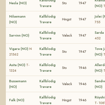
Kallblodig
Kvams
Nesla (NO)
Sto
1947
Travare
(NO)
T
Nilsemann
Kallblodig
Jolei 
Hingst
1947
(NO)
Travare
755
Kallblodig
Sarda
Sarvinn (NO)
Valack
1947
Travare
452
Vigara (NO)
Kallblodig
Tove 
N
Sto
1947
Travare
(NO)
21562
T
Asita (NO)
Kallblodig
Aller
T-
Sto
1946
Travare
(NO)
1324
T
Bussemann
Kallblodig
Sandve
Valack
1946
(NO)
Travare
(NO)
Kallblodig
Röyshi
Falk (NO)
Hingst
1946
Travare
T- 108