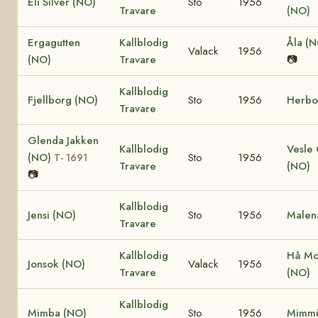
Eli Silver (NO)
Sto
1956
Travare
(NO)
Ergagutten
Kallblodig
Åla (
Valack
1956
(NO)
Travare
📷
Kallblodig
Fjellborg (NO)
Sto
1956
Herbo
Travare
Glenda Jakken
Kallblodig
Vesle
(NO)
Sto
1956
T- 1691
Travare
(NO)
📷
Kallblodig
Jensi (NO)
Sto
1956
Malen
Travare
Kallblodig
Hå Mo
Jonsok (NO)
Valack
1956
Travare
(NO)
Kallblodig
Mimba (NO)
Sto
1956
Mimmi