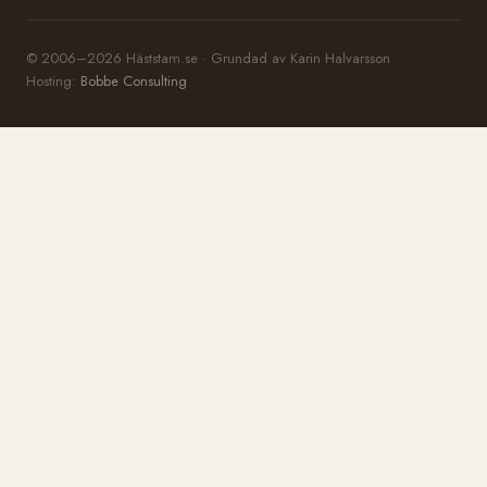
© 2006–2026 Häststam.se · Grundad av Karin Halvarsson
Hosting:
Bobbe Consulting