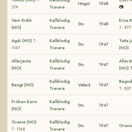
Hingst
1948
Travare
📷
219
Veni Kvikk
Kallblodig
Erna-K
Sto
1948
(NO)
Travare
T- 977
Agdi (NO)
Kallblodig
Tutta 
T-
Sto
1947
Travare
(NO)
1167
Allerjenta
Kallblodig
Aller
Sto
1947
(NO)
Travare
(NO)
T
Kallblodig
Begnd
Bengt (NO)
Valack
1947
Travare
T- 507
Fröken Karin
Kallblodig
Sto
1947
(NO)
Travare
Granie (NO)
Kallblodig
Sto
1947
Grani
Travare
T- 1168