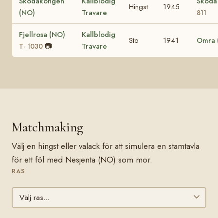
Skodakongen
Kallblodig
Skoda
Hingst
1945
(NO)
Travare
811
Fjellrosa (NO)
Kallblodig
Sto
1941
Omra 
📷
Travare
T- 1030
Matchmaking
Välj en hingst eller valack för att simulera en stamtavla
för ett föl med Nesjenta (NO) som mor.
RAS