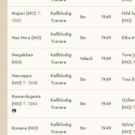
Majori (NO)
Kallblodig
Hild 
T-
Sto
1949
Travare
(NO)
1330
Kallblodig
Nes Mira (NO)
Sto
1949
Elka-M
Travare
Nesjakken
Kallblodig
Tove 
Valack
1949
(NO)
Travare
(NO)
T
Nesrappa
Kallblodig
Sto
1949
Tina (
(NO)
Travare
T- 1308
Romeriksjenta
Kallblodig
Gyller
(NO)
Sto
1949
T- 1284
Travare
(NO)
T
📷
Kallblodig
Sylvia
Rovena (NO)
Sto
1949
Travare
(NO)