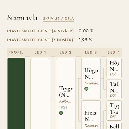
Stamtavla
SKRIV UT / DELA
0,00 %
INAVELSKOEFFICIENT (4 NIVÅER)
1,95 %
INAVELSKOEFFICIENT (7 NIVÅER)
PROFIL
LED 1
LED 2
LED 3
LED 4
Högne
N
Högnar
Dölehäst
737
N
1208
Dölehäst
Tulla
Trygve
N
(NO)
Dölehäst
1816
T-66
Kallblodig Travare
Trygg
1921
T-4
Freia
Dölehäst
N
5446
Dölehäst
Bella