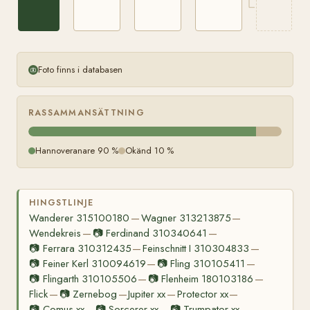
Foto finns i databasen
RASSAMMANSÄTTNING
Hannoveranare 90 %
Okänd 10 %
HINGSTLINJE
Wanderer 315100180
Wagner 313213875
—
—
Wendekreis
📷
Ferdinand 310340641
—
—
📷
Ferrara 310312435
Feinschnitt I 310304833
—
—
📷
Feiner Kerl 310094619
📷
Fling 310105411
—
—
📷
Flingarth 310105506
📷
Flenheim 180103186
—
—
Flick
📷
Zernebog
Jupiter xx
Protector xx
—
—
—
—
📷
Comus xx
📷
Sorcerer xx
📷
Trumpator xx
—
—
—