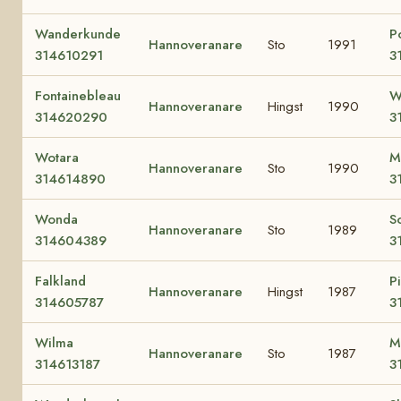
Wanderkunde
P
Hannoveranare
Sto
1991
314610291
3
Fontainebleau
W
Hannoveranare
Hingst
1990
314620290
3
Wotara
M
Hannoveranare
Sto
1990
314614890
3
Wonda
S
Hannoveranare
Sto
1989
314604389
3
Falkland
P
Hannoveranare
Hingst
1987
314605787
3
Wilma
Ma
Hannoveranare
Sto
1987
314613187
3