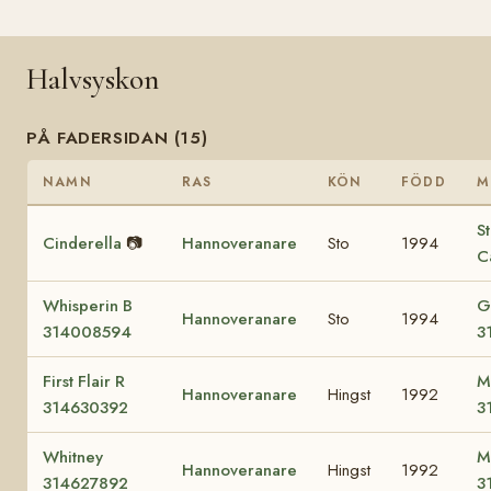
Halvsyskon
PÅ FADERSIDAN (15)
NAMN
RAS
KÖN
FÖDD
M
S
Cinderella
📷
Hannoveranare
Sto
1994
C
Whisperin B
G
Hannoveranare
Sto
1994
314008594
3
First Flair R
M
Hannoveranare
Hingst
1992
314630392
3
Whitney
M
Hannoveranare
Hingst
1992
314627892
3