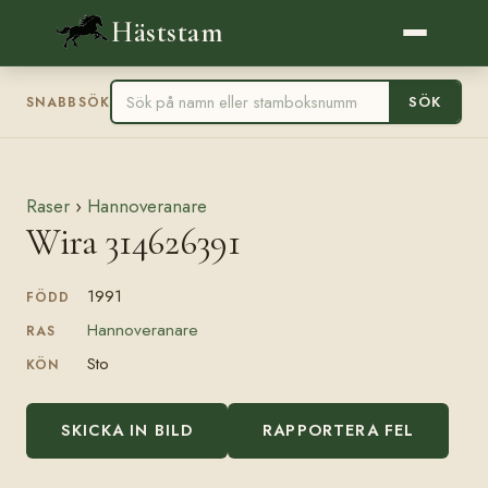
Häststam
SÖK
SNABBSÖK
Raser
›
Hannoveranare
Wira 314626391
1991
FÖDD
Hannoveranare
RAS
Sto
KÖN
SKICKA IN BILD
RAPPORTERA FEL