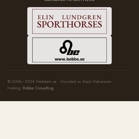
© 2006–2026 Häststam.se · Grundad av Karin Halvarsson
Hosting:
Bobbe Consulting