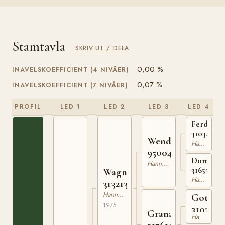
Stamtavla
SKRIV UT / DELA
0,00 %
INAVELSKOEFFICIENT (4 NIVÅER)
0,07 %
INAVELSKOEFFICIENT (7 NIVÅER)
PROFIL
LED 1
LED 2
LED 3
LED 4
Ferdinan
31034064
Wendekreis
Hannoveranare
95004
Domgött
Hannoveranare
316559561
Wagner
Hannoveranare
313213875
Hannoveranare
Gottha
1975
3103838
Granada
Hannoveranare