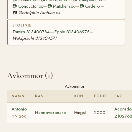
📷
Conductor xx
📷
Matchem xx
📷
Cade xx
—
—
—
📷
Godolphin Arabian ox
STOLINJE
Tamira 313400784
Egale 313406975
—
—
Waldpracht 313404571
Avkommor (1)
Avkommor
NAMN
RAS
KÖN
FÖDD
FAR
Antonio
Acorado 
Hannoveranare
Hingst
2000
210276
HN 266