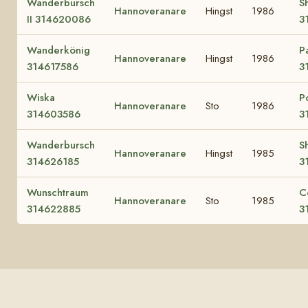
Wanderbursch
S
Hannoveranare
Hingst
1986
II 314620086
3
Wanderkönig
P
Hannoveranare
Hingst
1986
314617586
3
Wiska
P
Hannoveranare
Sto
1986
314603586
3
Wanderbursch
S
Hannoveranare
Hingst
1985
314626185
3
Wunschtraum
C
Hannoveranare
Sto
1985
314622885
3