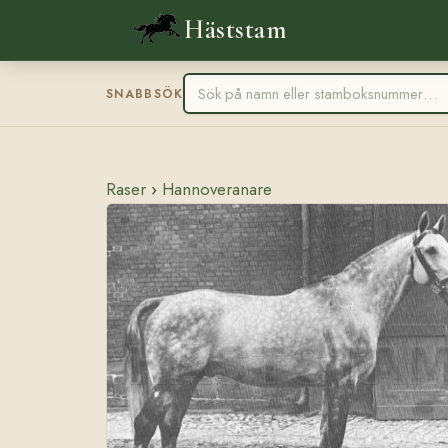
Häststam
SNABBSÖK
Raser
›
Hannoveranare