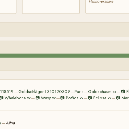
Hannoveranare
0118519
Goldschläger I 310120309
Paris
Goldschaum xx
📷
F
—
—
—
—
📷
Whalebone xx
📷
Waxy xx
📷
Pot8os xx
📷
Eclipse xx
📷
Mar
—
—
—
—
e
Allna
—