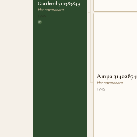
Gotthard 310383849
Hannoveranare
1949
Ampa 31402874
Hannoveranare
1942