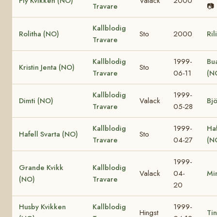
Fly Kvikken (NO)
Valack
2000
Travare
📷
Kallblodig
Rolitha (NO)
Sto
2000
Ril
Travare
Kallblodig
1999-
Bua
Kristin Jenta (NO)
Sto
Travare
06-11
(N
Kallblodig
1999-
Dimti (NO)
Valack
Bj
Travare
05-28
Kallblodig
1999-
Haf
Hafell Svarta (NO)
Sto
Travare
04-27
(N
1999-
Grande Kvikk
Kallblodig
Valack
04-
Mi
(NO)
Travare
20
Husby Kvikken
Kallblodig
1999-
Hingst
Tin