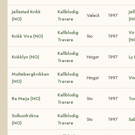
Jellestad Kvikk
Kallblodig
Jel
Valack
1997
(NO)
Travare
(N
Kallblodig
Vir
Kvikk Vira (NO)
Sto
1997
Travare
(N
Kallblodig
Kvikklyn (NO)
Hingst
1997
Ly
Travare
Moltebergkvikken
Kallblodig
Hingst
1997
Vin
(NO)
Travare
Kallblodig
Ra Maija (NO)
Sto
1997
To
Travare
Solbunfrökna
Kallblodig
Sto
1997
Sa
(NO)
Travare