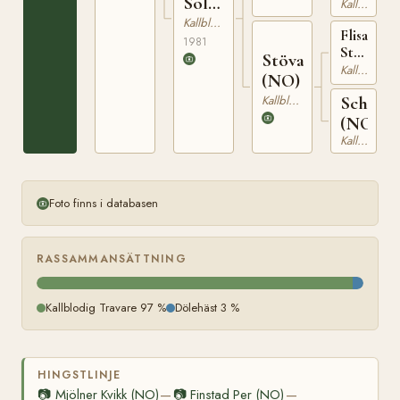
Sol
Kallblodig Travare
(NO)
(NO)
Kallblodig Travare
Flisa
1981
Stövern
Stöva
(NO)
Kallblodig Travare
(NO)
T-
Kallblodig Travare
Schuva
281
(NO)
Kallblodig Travare
Foto finns i databasen
RASSAMMANSÄTTNING
Kallblodig Travare 97 %
Dölehäst 3 %
HINGSTLINJE
📷
Mjölner Kvikk (NO)
📷
Finstad Per (NO)
—
—