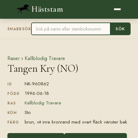
Häststam
SÖK
SNABBSÖK
Raser
›
Kallblodig Travare
Tangen Kry (NO)
NK-960862
ID
1996-06-18
FÖDD
Kallblodig Travare
RAS
Sto
KÖN
brun, vit inre kronrand med svart fläck vänster bak
FÄRG