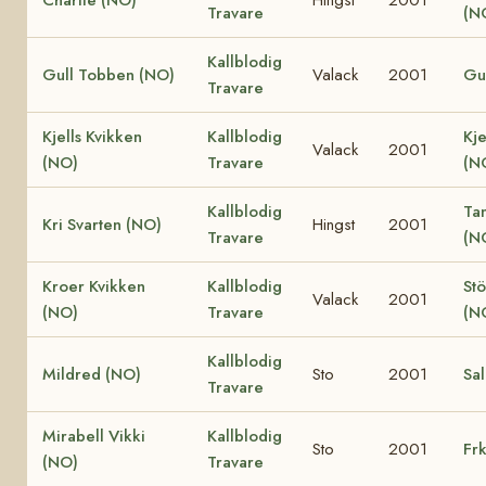
Travare
(N
Kallblodig
Gull Tobben (NO)
Valack
2001
Gul
Travare
Kjells Kvikken
Kallblodig
Kje
Valack
2001
(NO)
Travare
(N
Kallblodig
Ta
Kri Svarten (NO)
Hingst
2001
Travare
(N
Kroer Kvikken
Kallblodig
Stö
Valack
2001
(NO)
Travare
(N
Kallblodig
Mildred (NO)
Sto
2001
Sa
Travare
Mirabell Vikki
Kallblodig
Sto
2001
Frk
(NO)
Travare