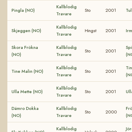
Kallblodig
Pingla (NO)
Sto
2001
Tul
Travare
Kallblodig
Skjeggen (NO)
Hingst
2001
Irm
Travare
Skora Frökna
Kallblodig
Sp
Sto
2001
(NO)
Travare
(N
Kallblodig
Ti
Tine Malin (NO)
Sto
2001
Travare
(N
Kallblodig
Ulla Mette (NO)
Sto
2001
Ull
Travare
Dämro Dokka
Kallblodig
Frö
Sto
2000
(NO)
Travare
(N
Kallblodig
Jör