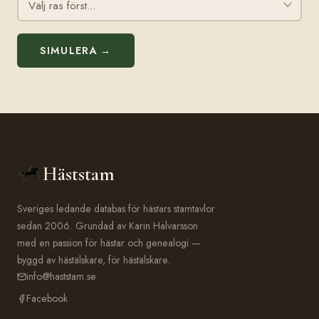
SIMULERA →
Häststam
Sveriges ledande databas för hästars stamtavlor
sedan 2006. Grundad av Karin Halvarsson
med en passion för hästar och genealogi —
byggd av hästälskare, för hästälskare.
info@haststam.se
Facebook