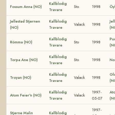
Kallblodig
Fossum Anna (NO)
Sto
1998
Öy
Travare
Jellestad Stjernen
Kallblodig
Jel
Valack
1998
(NO)
Travare
(N
Kallblodig
Pu
Römma (NO)
Sto
1998
Travare
(N
Kallblodig
Torpa Ane (NO)
Sto
1998
No
Travare
Kallblodig
Gl
Troyan (NO)
Valack
1998
Travare
(N
Kallblodig
1997-
At
Atom Feier'n (NO)
Valack
Travare
05-07
(N
1997-
Stjerne Malin
Kallblodig