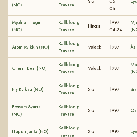
Sto
05-
Ly
(NO)
Travare
06
Mjölner Hugin
Kallblodig
1997-
Mj
Hingst
(NO)
Travare
04-24
(N
Kallblodig
Atom Kvikk'n (NO)
Valack
1997
Åsl
Travare
Kallblodig
Ma
Charm Best (NO)
Valack
1997
Travare
(N
Kallblodig
Fly Kvikka (NO)
Sto
1997
Siv
Travare
Fossum Svarta
Kallblodig
Sto
1997
Öy
(NO)
Travare
Kallblodig
Hopen Jenta (NO)
Sto
1997
Ly
Travare