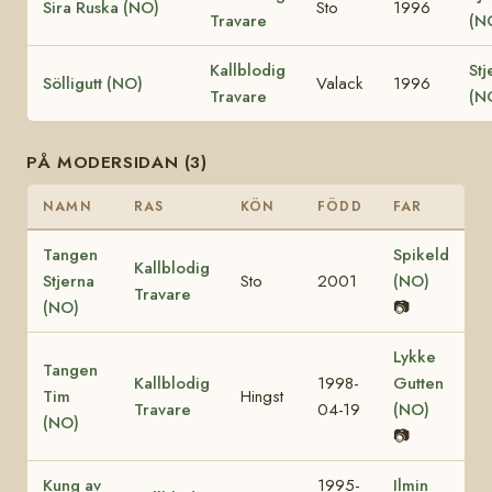
Sira Ruska (NO)
Sto
1996
Travare
(N
Kallblodig
Stj
Sölligutt (NO)
Valack
1996
Travare
(N
PÅ MODERSIDAN (3)
NAMN
RAS
KÖN
FÖDD
FAR
Tangen
Spikeld
Kallblodig
Stjerna
Sto
2001
(NO)
Travare
(NO)
📷
Lykke
Tangen
Kallblodig
1998-
Gutten
Tim
Hingst
Travare
04-19
(NO)
(NO)
📷
Kung av
1995-
Ilmin