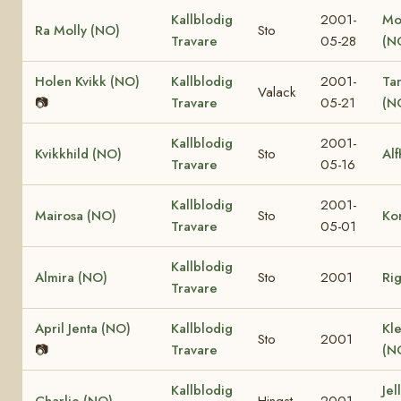
Kallblodig
2001-
Mo
Ra Molly (NO)
Sto
Travare
05-28
(N
Holen Kvikk (NO)
Kallblodig
2001-
Ta
Valack
📷
Travare
05-21
(N
Kallblodig
2001-
Kvikkhild (NO)
Sto
Alf
Travare
05-16
Kallblodig
2001-
Mairosa (NO)
Sto
Ko
Travare
05-01
Kallblodig
Almira (NO)
Sto
2001
Ri
Travare
April Jenta (NO)
Kallblodig
Kle
Sto
2001
📷
Travare
(N
Kallblodig
Jel
Charlie (NO)
Hingst
2001