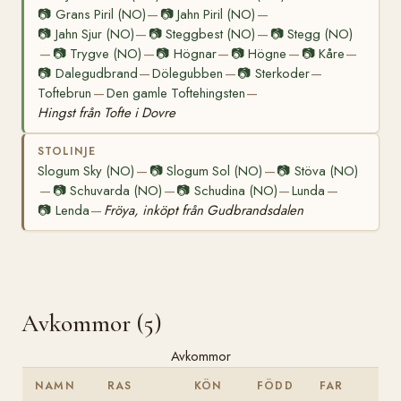
📷
Grans Piril (NO)
📷
Jahn Piril (NO)
—
—
📷
Jahn Sjur (NO)
📷
Steggbest (NO)
📷
Stegg (NO)
—
—
📷
Trygve (NO)
📷
Högnar
📷
Högne
📷
Kåre
—
—
—
—
—
📷
Dalegudbrand
Dölegubben
📷
Sterkoder
—
—
—
Toftebrun
Den gamle Toftehingsten
—
—
Hingst från Tofte i Dovre
STOLINJE
Slogum Sky (NO)
📷
Slogum Sol (NO)
📷
Stöva (NO)
—
—
📷
Schuvarda (NO)
📷
Schudina (NO)
Lunda
—
—
—
—
📷
Lenda
Fröya, inköpt från Gudbrandsdalen
—
Avkommor (5)
Avkommor
NAMN
RAS
KÖN
FÖDD
FAR