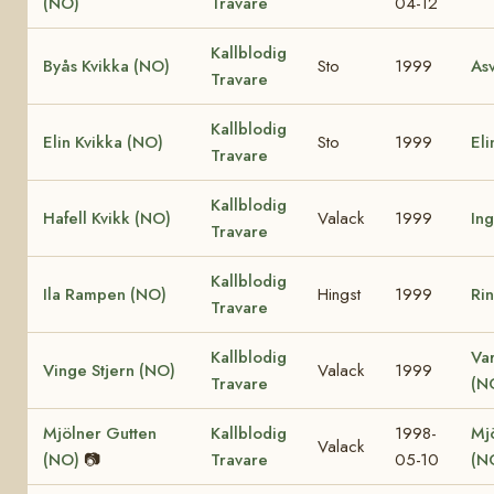
(NO)
Travare
04-12
Kallblodig
Byås Kvikka (NO)
Sto
1999
As
Travare
Kallblodig
Elin Kvikka (NO)
Sto
1999
Eli
Travare
Kallblodig
Hafell Kvikk (NO)
Valack
1999
In
Travare
Kallblodig
Ila Rampen (NO)
Hingst
1999
Ri
Travare
Kallblodig
Va
Vinge Stjern (NO)
Valack
1999
Travare
(N
Mjölner Gutten
Kallblodig
1998-
Mj
Valack
(NO)
📷
Travare
05-10
(N