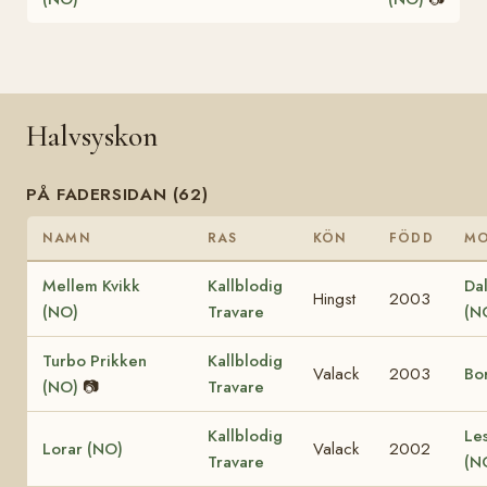
Halvsyskon
PÅ FADERSIDAN (62)
NAMN
RAS
KÖN
FÖDD
M
Mellem Kvikk
Kallblodig
Dal
Hingst
2003
(NO)
Travare
(N
Turbo Prikken
Kallblodig
Valack
2003
Bo
(NO)
📷
Travare
Kallblodig
Les
Lorar (NO)
Valack
2002
Travare
(N