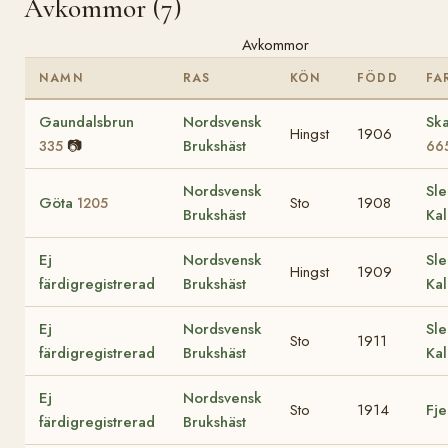
Avkommor (7)
Avkommor
NAMN
RAS
KÖN
FÖDD
FA
Gaundalsbrun
Nordsvensk
Sk
Hingst
1906
📷
Brukshäst
335
66
Nordsvensk
Sle
Göta
Sto
1908
1205
Brukshäst
Kal
Ej
Nordsvensk
Sle
Hingst
1909
färdigregistrerad
Brukshäst
Kal
Ej
Nordsvensk
Sle
Sto
1911
färdigregistrerad
Brukshäst
Kal
Ej
Nordsvensk
Sto
1914
Fj
färdigregistrerad
Brukshäst