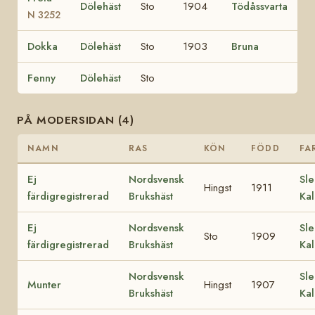
Dölehäst
Sto
1904
Tödåssvarta
N 3252
Dokka
Dölehäst
Sto
1903
Bruna
Fenny
Dölehäst
Sto
PÅ MODERSIDAN (4)
NAMN
RAS
KÖN
FÖDD
FA
Ej
Nordsvensk
Sle
Hingst
1911
färdigregistrerad
Brukshäst
Kal
Ej
Nordsvensk
Sle
Sto
1909
färdigregistrerad
Brukshäst
Kal
Nordsvensk
Sle
Munter
Hingst
1907
Brukshäst
Kal