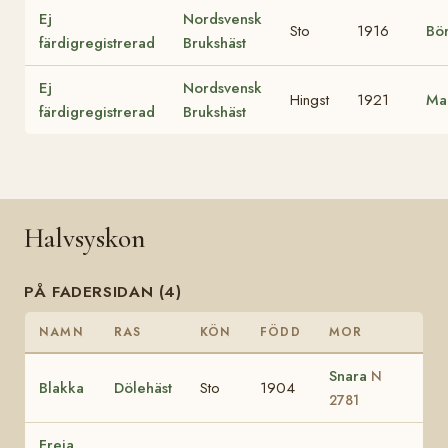
Ej
Nordsvensk
Sto
1916
Bö
färdigregistrerad
Brukshäst
Ej
Nordsvensk
Hingst
1921
Ma
färdigregistrerad
Brukshäst
Halvsyskon
PÅ FADERSIDAN (4)
NAMN
RAS
KÖN
FÖDD
MOR
Snara
N
Blakka
Dölehäst
Sto
1904
2781
Freia