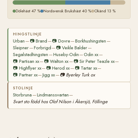
Dölehäst 47 %
Nordsvensk Brukshäst 40 %
Okänd 13 %
HINGSTLINJE
Urban
📷
Brand
📷
Dovre
Borkhushingsten
—
—
—
—
Sleipner
Forbrigd
📷
Veikle Balder
—
—
—
Segalstadhingsten
Huseby-Odin
Odin xx
—
—
—
📷
Partisan xx
📷
Walton xx
📷
Sir Peter Teazle xx
—
—
—
📷
Highflyer xx
📷
Herod xx
📷
Tartar xx
—
—
—
📷
Partner xx
Jigg xx
📷
Byerley Turk ox
—
—
STOLINJE
Storbruna
Lindmanssvartan
—
—
Svart sto född hos Olof Nilson i Åkersjö, Föllinge