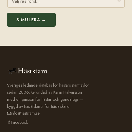
SIMULERA →
Häststam
Sveriges ledande databas för hästars stamtavlor
sedan 2006. Grundad av Karin Halvarsson
med en passion för hästar och genealogi —
byggd av hästälskare, för hästälskare.
info@haststam.se
Facebook