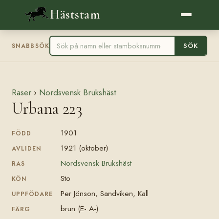
Häststam
SÖK
SNABBSÖK
Raser
›
Nordsvensk Brukshäst
Urbana 223
1901
FÖDD
1921 (oktober)
AVLIDEN
Nordsvensk Brukshäst
RAS
Sto
KÖN
Per Jönson, Sandviken, Kall
UPPFÖDARE
brun (E- A-)
FÄRG