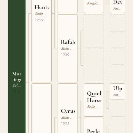
Devine
Anglonormand
Hautain
Anglonormand
Selle Francais
1929
Rafale
Selle Francais
1939
Mon
Beguin
Selle Francais
Ulpien
1934
Quick
Anglonormand
Horse
Selle Francais
Cyrus
Selle Francais
1923
Perle