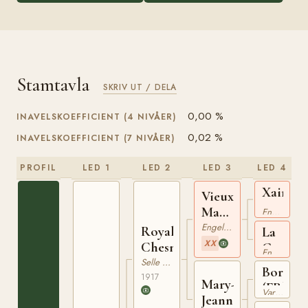
Stamtavla
SKRIV UT / DELA
0,00 %
INAVELSKOEFFICIENT (4 NIVÅER)
0,02 %
INAVELSKOEFFICIENT (7 NIVÅER)
PROFIL
LED 1
LED 2
LED 3
LED 4
Xaintrai
Vieux
xx
Marcheur
Engelskt Fullblod
xx
Engelskt Fullblod
Royal
La
XX
Chesnut
Goulue
Engelskt Fullblod
xx
Selle Francais
Bordea
1917
Mary-
(FR)
Varmblodig Travhäst
Jeanne