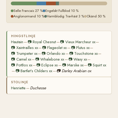
Selle Francais 27 %
Engelskt Fullblod 10 %
Anglonormand 10 %
Varmblodig Travhäst 3 %
Okänd 50 %
HINGSTLINJE
Hautain
📷
Royal Chesnut
📷
Vieux Marcheur xx
—
—
—
📷
Xaintrailles xx
📷
Flageolet xx
📷
Plutus xx
—
—
—
📷
Trumpeter xx
📷
Orlando xx
📷
Touchstone xx
—
—
—
📷
Camel xx
📷
Whalebone xx
📷
Waxy xx
—
—
—
📷
Pot8os xx
📷
Eclipse xx
📷
Marske xx
📷
Squirt xx
—
—
—
📷
Bartlet's Childers xx
📷
Darley Arabian ox
—
—
STOLINJE
Henriette
Duchesse
—