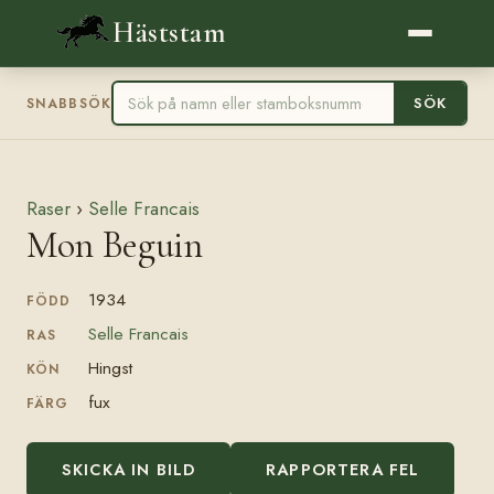
Häststam
SÖK
SNABBSÖK
Raser
›
Selle Francais
Mon Beguin
1934
FÖDD
Selle Francais
RAS
Hingst
KÖN
fux
FÄRG
SKICKA IN BILD
RAPPORTERA FEL