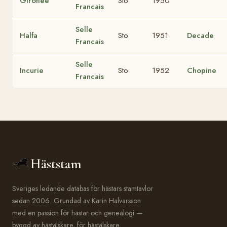
Giroflée
Sto
1950
Francais
Selle
Halfa
Sto
1951
Decade
Francais
Selle
Incurie
Sto
1952
Chopine
Francais
Häststam
Sveriges ledande databas för hästars stamtavlor
sedan 2006. Grundad av Karin Halvarsson
med en passion för hästar och genealogi —
byggd av hästälskare, för hästälskare.