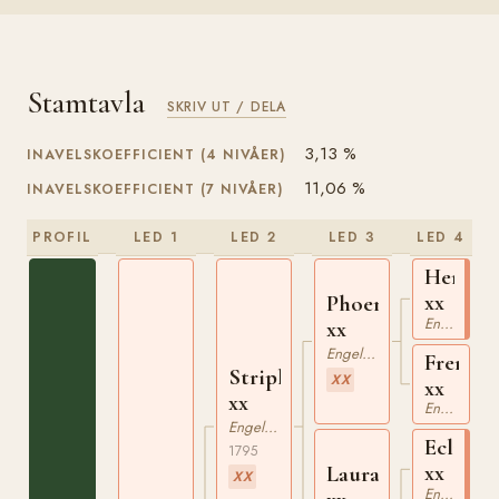
Stamtavla
SKRIV UT / DELA
3,13 %
INAVELSKOEFFICIENT (4 NIVÅER)
11,06 %
INAVELSKOEFFICIENT (7 NIVÅER)
PROFIL
LED 1
LED 2
LED 3
LED 4
Herod
xx
Phoenomenon
Engelskt Fullblod
xx
Engelskt Fullblod
Frenzy
Stripling
XX
xx
xx
Engelskt Fullblod
Engelskt Fullblod
Eclipse
1795
xx
Laura
XX
Engelskt Fullblod