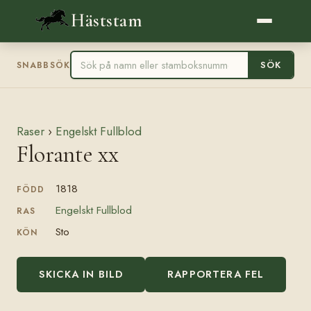
Häststam
SÖK
SNABBSÖK
Raser
›
Engelskt Fullblod
Florante xx
1818
FÖDD
Engelskt Fullblod
RAS
Sto
KÖN
SKICKA IN BILD
RAPPORTERA FEL