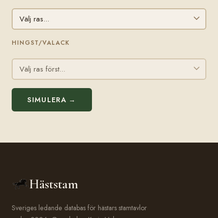
HINGST/VALACK
SIMULERA →
Häststam
Sveriges ledande databas för hästars stamtavlor