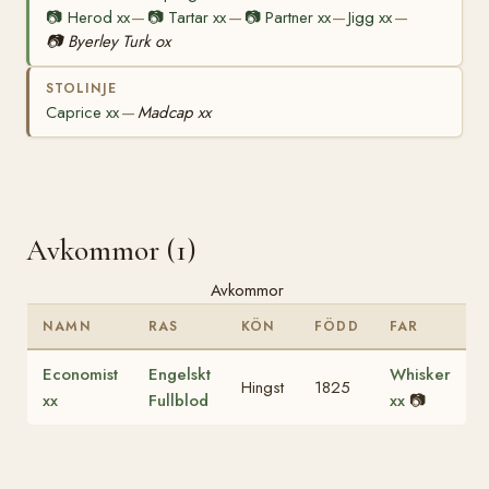
📷
Herod xx
📷
Tartar xx
📷
Partner xx
Jigg xx
—
—
—
—
📷
Byerley Turk ox
STOLINJE
Caprice xx
Madcap xx
—
Avkommor (1)
Avkommor
NAMN
RAS
KÖN
FÖDD
FAR
Economist
Engelskt
Whisker
Hingst
1825
xx
Fullblod
xx
📷