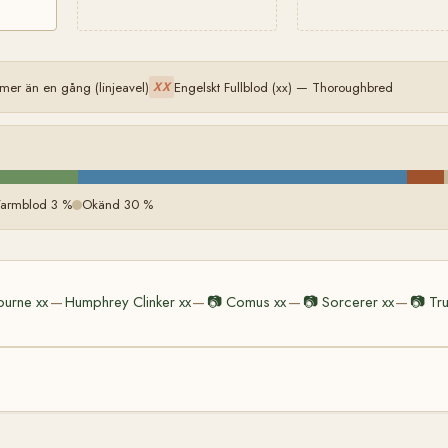
er än en gång (linjeavel)
Engelskt Fullblod (xx) — Thoroughbred
XX
 Varmblod 3 %
Okänd 30 %
urne xx
Humphrey Clinker xx
📷
Comus xx
📷
Sorcerer xx
📷
Tr
—
—
—
—