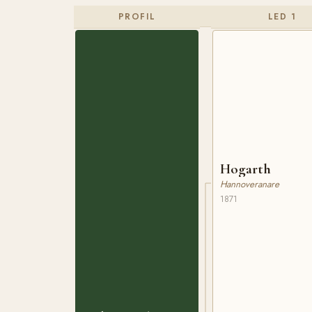
PROFIL
LED 1
Hogarth
Hannoveranare
1871