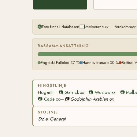
Foto finns i databasen
Melbourne xx — förekommer m
RASSAMMANSÄTTNING
Engelskt Fullblod 37 %
Hannoveranare 30 %
Brittiskt
HINGSTLINJE
Hogarth
📷
Garrick xx
📷
Westow xx
📷
Melbo
—
—
—
📷
Cade xx
📷
Godolphin Arabian ox
—
STOLINJE
Sto e. General