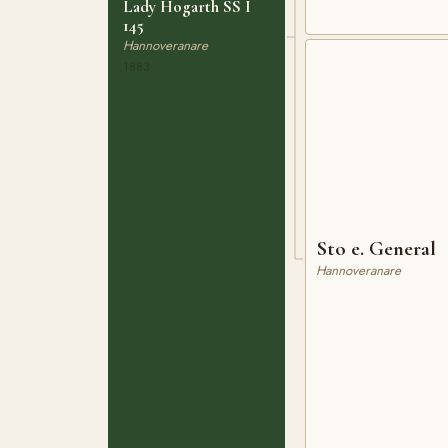
Lady Hogarth SS I
145
Hannoveranare
1883
Sto e. General
Hannoveranare