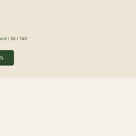
and I
SS I 145
EL