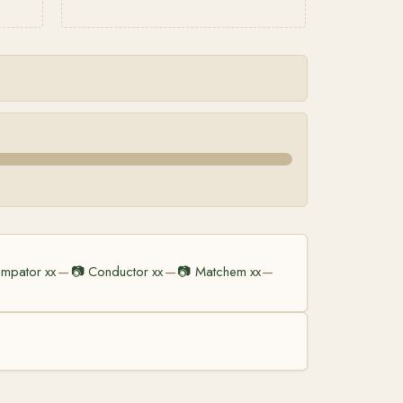
umpator xx
📷
Conductor xx
📷
Matchem xx
—
—
—