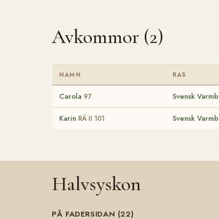
Avkommor (2)
NAMN
RAS
Carola
Svensk Varmbl
97
Karin
Svensk Varmbl
RÄ II 101
Halvsyskon
PÅ FADERSIDAN (22)