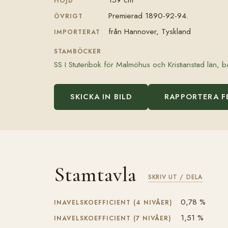
HÖJD
Premierad 1890-92-94.
ÖVRIGT
från Hannover, Tyskland
IMPORTERAT
STAMBÖCKER
SS I Stuteribok för Malmöhus och Kristianstad län, b
SKICKA IN BILD
RAPPORTERA F
Stamtavla
SKRIV UT / DELA
0,78 %
INAVELSKOEFFICIENT (4 NIVÅER)
1,51 %
INAVELSKOEFFICIENT (7 NIVÅER)