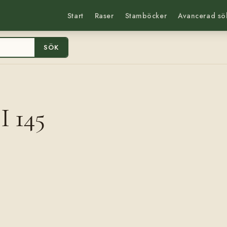
Start
Raser
Stamböcker
Avancerad sö
SÖK
I 145