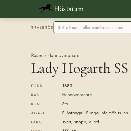
Häststam
SNABBSÖK
Raser
›
Hannoveranare
Lady Hogarth SS 
1883
FÖDD
Hannoveranare
RAS
Sto
KÖN
F. Wrangel, Ellinge, Malmöhus län
ÄGARE
svart, snopp, v. bff.
FÄRG
159 cm