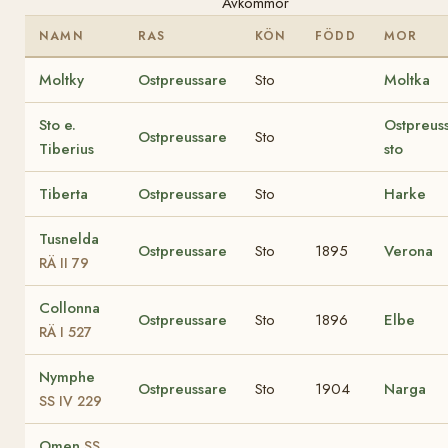
Avkommor
NAMN
RAS
KÖN
FÖDD
MOR
Moltky
Ostpreussare
Sto
Moltka
Sto e.
Ostpreuss
Ostpreussare
Sto
Tiberius
sto
Tiberta
Ostpreussare
Sto
Harke
Tusnelda
Ostpreussare
Sto
1895
Verona
RÄ II 79
Collonna
Ostpreussare
Sto
1896
Elbe
RÄ I 527
Nymphe
Ostpreussare
Sto
1904
Narga
SS IV 229
Omen
SS