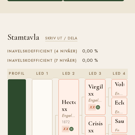
Stamtavla
SKRIV UT / DELA
0,00 %
INAVELSKOEFFICIENT (4 NIVÅER)
0,00 %
INAVELSKOEFFICIENT (7 NIVÅER)
PROFIL
LED 1
LED 2
LED 3
LED 4
Voltige
Virgilius
xx
xx
Engelskt Fullblod
Engelskt Fullblod
Hector
Eclogu
XX
xx
xx
Engelskt Fullblod
Engelskt Fullblod
Saunter
1872
Crisis
xx
XX
xx
Engelskt Fullblod