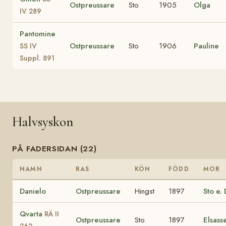
Ostpreussare
Sto
1905
Olga
IV 289
Pantomine
Ostpreussare
Sto
1906
Pauline
SS IV
Suppl. 891
Halvsyskon
PÅ FADERSIDAN (22)
NAMN
RAS
KÖN
FÖDD
MOR
Danielo
Ostpreussare
Hingst
1897
Sto e. 
Qvarta
RÄ II
Ostpreussare
Sto
1897
Elsass
262