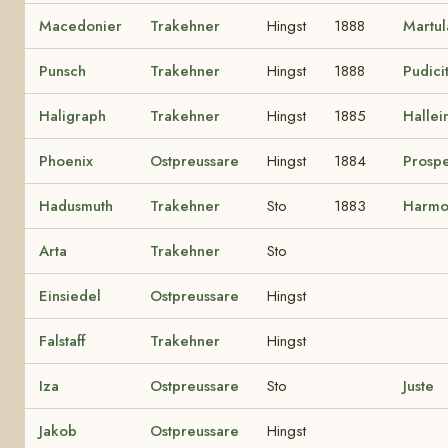
Macedonier
Trakehner
Hingst
1888
Martul
Punsch
Trakehner
Hingst
1888
Pudici
Haligraph
Trakehner
Hingst
1885
Hallei
Phoenix
Ostpreussare
Hingst
1884
Prospe
Hadusmuth
Trakehner
Sto
1883
Harmo
Arta
Trakehner
Sto
Einsiedel
Ostpreussare
Hingst
Falstaff
Trakehner
Hingst
Iza
Ostpreussare
Sto
Juste
Jakob
Ostpreussare
Hingst