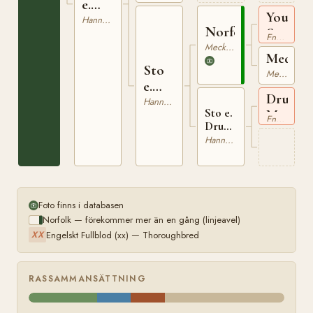
e.
Young
Gold
Hannoveranare
Norfolk
Seymou
Engelskt Fullblod
xx
Mecklenburgare
Medusa
Sto
Mecklenburgare
e.
Drum
Norfolk
Hannoveranare
Sto e.
Major
Engelskt Fullblod
Drum
xx
Major
Hannoveranare
xx
Foto finns i databasen
Norfolk — förekommer mer än en gång (linjeavel)
Engelskt Fullblod (xx) — Thoroughbred
XX
RASSAMMANSÄTTNING