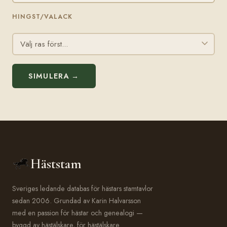
HINGST/VALACK
SIMULERA →
Häststam
Sveriges ledande databas för hästars stamtavlor
sedan 2006. Grundad av Karin Halvarsson
med en passion för hästar och genealogi —
byggd av hästälskare, för hästälskare.