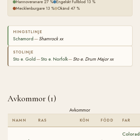
Hannoveranare 27 %
Engelskt Fullblod 13 %
Mecklenburgare 13 %
Okänd 47 %
HINGSTLINJE
Schamord
Shamrock xx
—
STOLINJE
Sto e. Gold
Sto e. Norfolk
Sto e. Drum Major xx
—
—
Avkommor (1)
Avkommor
NAMN
RAS
KÖN
FÖDD
FAR
Colorad