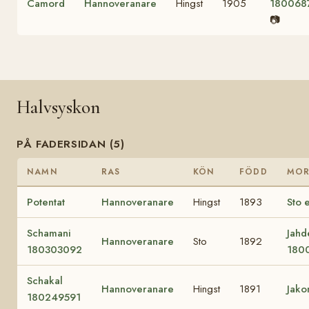
Camord
Hannoveranare
Hingst
1905
180068
📷
Halvsyskon
PÅ FADERSIDAN (5)
NAMN
RAS
KÖN
FÖDD
MO
Potentat
Hannoveranare
Hingst
1893
Sto 
Schamani
Jahd
Hannoveranare
Sto
1892
180303092
180
Schakal
Hannoveranare
Hingst
1891
Jak
180249591