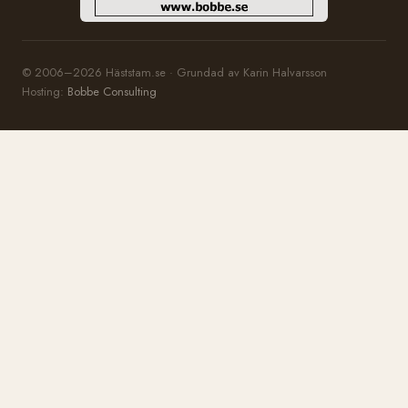
© 2006–2026 Häststam.se · Grundad av Karin Halvarsson
Hosting:
Bobbe Consulting