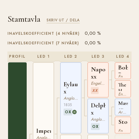
Stamtavla
SKRIV UT / DELA
0,00 %
INAVELSKOEFFICIENT (4 NIVÅER)
0,00 %
INAVELSKOEFFICIENT (7 NIVÅER)
PROFIL
LED 1
LED 2
LED 3
LED 4
Bob
Napoleon
Booty
xx
Engelskt Fullblod
xx
Eylau
Engelskt Fullblod
The
x
Huntsman
XX
Engelskt Fullblod
Mare
Angloarabiskt Fullblod
xx
Massoud
Delphine
1835
ox
x
OX
Arabiskt Fullblod
SBFAR
Angloarabiskt Fullblod
134
Sto
OX
e
Imperial
Engelskt Fullblod
Selim
Anglonormand