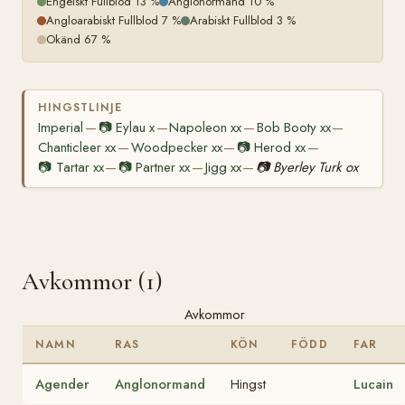
Engelskt Fullblod 13 %
Anglonormand 10 %
Angloarabiskt Fullblod 7 %
Arabiskt Fullblod 3 %
Okänd 67 %
HINGSTLINJE
Imperial
📷
Eylau x
Napoleon xx
Bob Booty xx
—
—
—
—
Chanticleer xx
Woodpecker xx
📷
Herod xx
—
—
—
📷
Tartar xx
📷
Partner xx
Jigg xx
📷
Byerley Turk ox
—
—
—
Avkommor (1)
Avkommor
NAMN
RAS
KÖN
FÖDD
FAR
Agender
Anglonormand
Hingst
Lucain