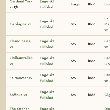
Cardinal York
Engelskt
Hingst
1866
Lic
xx
📷
Fullblod
La
Engelskt
Cerdagne xx
Sto
1866
Mal
Fullblod
xx
Chanoinesse
Engelskt
Sec
Sto
1866
xx
Fullblod
xx
Chillianwallah
Engelskt
La
Sto
1866
xx
Fullblod
Go
Engelskt
Fai
Fairminster xx
Sto
1866
Fullblod
xx
Engelskt
Soffinka xx
Sto
1866
Olg
Fullblod
The Orphan
Engelskt
Di