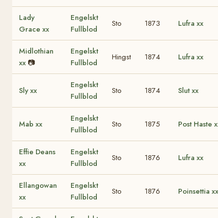
Lady
Engelskt
Sto
1873
Lufra xx
Grace xx
Fullblod
Midlothian
Engelskt
Hingst
1874
Lufra xx
xx
📷
Fullblod
Engelskt
Sly xx
Sto
1874
Slut xx
Fullblod
Engelskt
Mab xx
Sto
1875
Post Haste x
Fullblod
Effie Deans
Engelskt
Sto
1876
Lufra xx
xx
Fullblod
Ellangowan
Engelskt
Sto
1876
Poinsettia x
xx
Fullblod