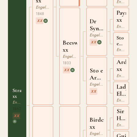
xx
Engelskt Fullblod
Engelskt Fullblod
Paynato
1848
xx
Dr
XX
Engelskt Fullblod
Syntax
xx
Engelskt Fullblod
Sto
Beeswing
XX
e
xx
Beningbr
Engelskt Fullblod
xx
Engelskt Fullblod
Ardros
1833
xx
Sto e
XX
Engelskt Fullblod
Ardrossan
xx
Engelskt Fullblod
Lady
Strathconan
XX
Eliza
xx
xx
Engelskt Fullblod
Engelskt Fullblod
1863
Sir
XX
Hercule
Birdcatcher
xx
Engelskt Fullblod
xx
Engelskt Fullblod
Guiccio