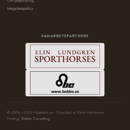
Om publicering
Integritetspolicy
SAMARBETSPARTNERS
© 2006–2026 Häststam.se · Grundad av Karin Halvarsson
Hosting:
Bobbe Consulting