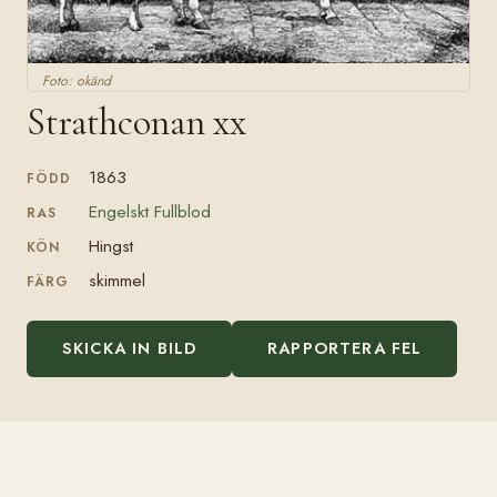
Foto: okänd
Strathconan xx
1863
FÖDD
Engelskt Fullblod
RAS
Hingst
KÖN
skimmel
FÄRG
SKICKA IN BILD
RAPPORTERA FEL