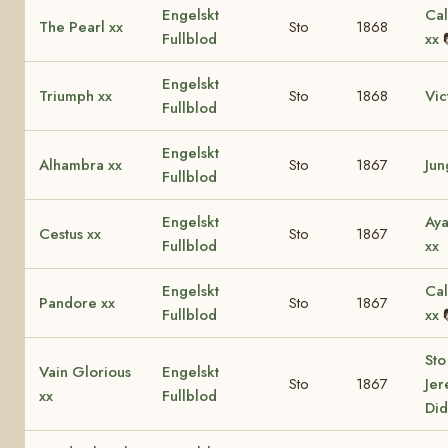
Engelskt
Cal
The Pearl xx
Sto
1868
Fullblod
xx
Engelskt
Triumph xx
Sto
1868
Vic
Fullblod
Engelskt
Alhambra xx
Sto
1867
Jun
Fullblod
Engelskt
Ay
Cestus xx
Sto
1867
Fullblod
xx
Engelskt
Cal
Pandore xx
Sto
1867
Fullblod
xx
Sto
Vain Glorious
Engelskt
Sto
1867
Je
xx
Fullblod
Did