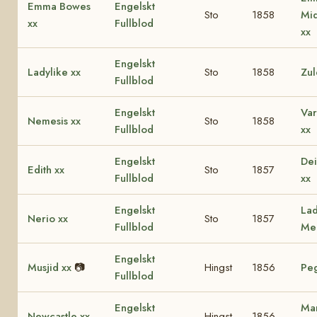
Emma Bowes
Engelskt
Sto
1858
Mid
xx
Fullblod
xx
Engelskt
Ladylike xx
Sto
1858
Zul
Fullblod
Engelskt
Var
Nemesis xx
Sto
1858
Fullblod
xx
Engelskt
De
Edith xx
Sto
1857
Fullblod
xx
Engelskt
La
Nerio xx
Sto
1857
Fullblod
Mea
Engelskt
Musjid xx
📷
Hingst
1856
Peg
Fullblod
Engelskt
Ma
Newcastle xx
Hingst
1856