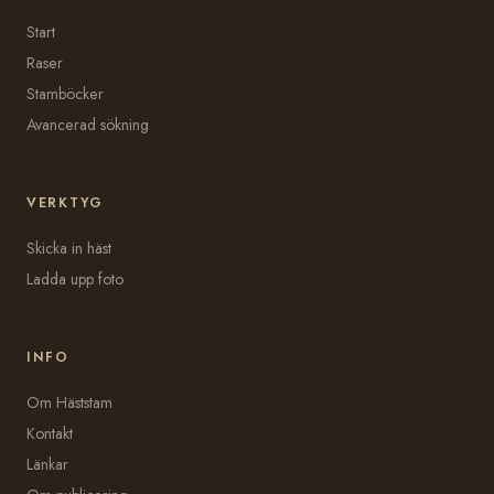
Start
Raser
Stamböcker
Avancerad sökning
VERKTYG
Skicka in häst
Ladda upp foto
INFO
Om Häststam
Kontakt
Länkar