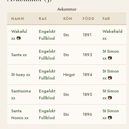
Avkommor
NAMN
RAS
KÖN
FÖDD
FAR
Wakeful
Engelskt
Wakefield
Sto
1891
xx
📷
Fullblod
xx
Engelskt
St Simon
Santa xx
Sto
1893
Fullblod
xx
📷
Engelskt
St Simon
St Issey xx
Hingst
1894
Fullblod
xx
📷
Santissima
Engelskt
St Simon
Sto
1895
xx
Fullblod
xx
📷
Santa
Engelskt
St Simon
Sto
1896
Nomis xx
Fullblod
xx
📷