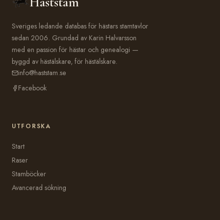
Häststam
Sveriges ledande databas för hästars stamtavlor
sedan 2006. Grundad av Karin Halvarsson
med en passion för hästar och genealogi —
byggd av hästälskare, för hästälskare.
info@haststam.se
Facebook
UTFORSKA
Start
Raser
Stamböcker
Avancerad sökning