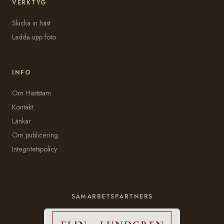
VERKTYG
Skicka in häst
Ladda upp foto
INFO
Om Häststam
Kontakt
Länkar
Om publicering
Integritetspolicy
SAMARBETSPARTNERS