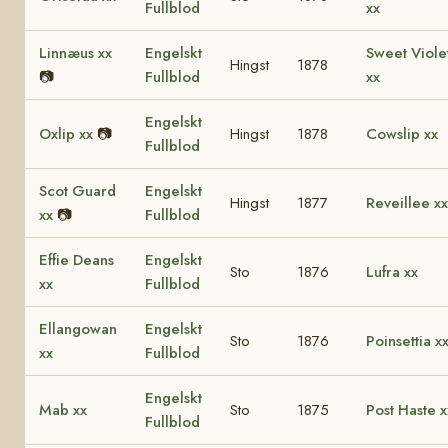
Fullblod
xx
Linnæus xx
Engelskt
Sweet Viole
Hingst
1878
📷
Fullblod
xx
Engelskt
Oxlip xx
📷
Hingst
1878
Cowslip xx
Fullblod
Scot Guard
Engelskt
Hingst
1877
Reveillee xx
xx
📷
Fullblod
Effie Deans
Engelskt
Sto
1876
Lufra xx
xx
Fullblod
Ellangowan
Engelskt
Sto
1876
Poinsettia x
xx
Fullblod
Engelskt
Mab xx
Sto
1875
Post Haste x
Fullblod