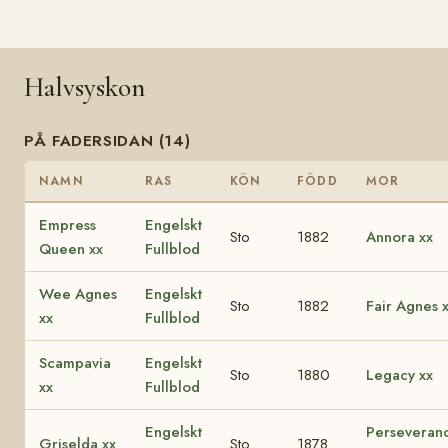
Halvsyskon
PÅ FADERSIDAN (14)
NAMN
RAS
KÖN
FÖDD
MOR
Empress
Engelskt
Sto
1882
Annora xx
Queen xx
Fullblod
Wee Agnes
Engelskt
Sto
1882
Fair Agnes 
xx
Fullblod
Scampavia
Engelskt
Sto
1880
Legacy xx
xx
Fullblod
Engelskt
Perseveran
Griselda xx
Sto
1878