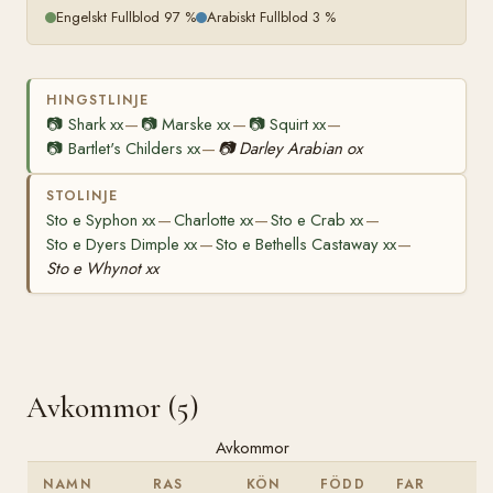
Engelskt Fullblod 97 %
Arabiskt Fullblod 3 %
HINGSTLINJE
📷
Shark xx
📷
Marske xx
📷
Squirt xx
—
—
—
📷
Bartlet's Childers xx
📷
Darley Arabian ox
—
STOLINJE
Sto e Syphon xx
Charlotte xx
Sto e Crab xx
—
—
—
Sto e Dyers Dimple xx
Sto e Bethells Castaway xx
—
—
Sto e Whynot xx
Avkommor (5)
Avkommor
NAMN
RAS
KÖN
FÖDD
FAR