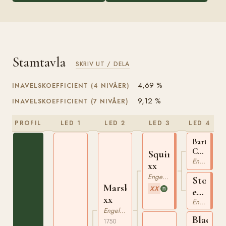
Stamtavla
SKRIV UT / DELA
4,69 %
INAVELSKOEFFICIENT (4 NIVÅER)
9,12 %
INAVELSKOEFFICIENT (7 NIVÅER)
PROFIL
LED 1
LED 2
LED 3
LED 4
Bartlet's
Childers
Squirt
xx
Engelskt Fullblod
xx
Engelskt Fullblod
Sto
Marske
XX
e
xx
Engelskt Fullblod
Snake
Engelskt Fullblod
xx
Blackle
1750