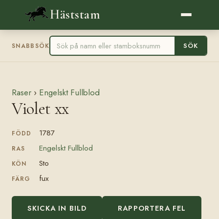
Häststam
SÖK
SNABBSÖK
Raser
›
Engelskt Fullblod
Violet xx
1787
FÖDD
Engelskt Fullblod
RAS
Sto
KÖN
fux
FÄRG
SKICKA IN BILD
RAPPORTERA FEL