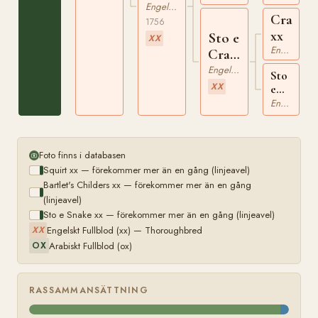
Engelskt Fullblod
Crab
1756
xx
Sto e
XX
Engelskt Fullblod
Crab
xx
Engelskt Fullblod
Sto
XX
e
Dyers
Engelskt Fullblod
Dimple
xx
Foto finns i databasen
Squirt xx — förekommer mer än en gång (linjeavel)
Bartlet's Childers xx — förekommer mer än en gång
(linjeavel)
Sto e Snake xx — förekommer mer än en gång (linjeavel)
Engelskt Fullblod (xx) — Thoroughbred
XX
Arabiskt Fullblod (ox)
OX
RASSAMMANSÄTTNING