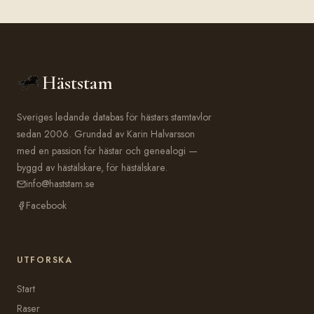
Häststam
Sveriges ledande databas för hästars stamtavlor
sedan 2006. Grundad av Karin Halvarsson
med en passion för hästar och genealogi —
byggd av hästälskare, för hästälskare.
info@haststam.se
Facebook
UTFORSKA
Start
Raser