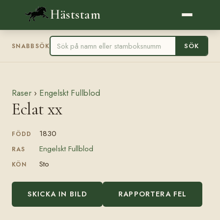
Häststam
SÖK
SNABBSÖK
Raser
›
Engelskt Fullblod
Eclat xx
1830
FÖDD
Engelskt Fullblod
RAS
Sto
KÖN
SKICKA IN BILD
RAPPORTERA FEL