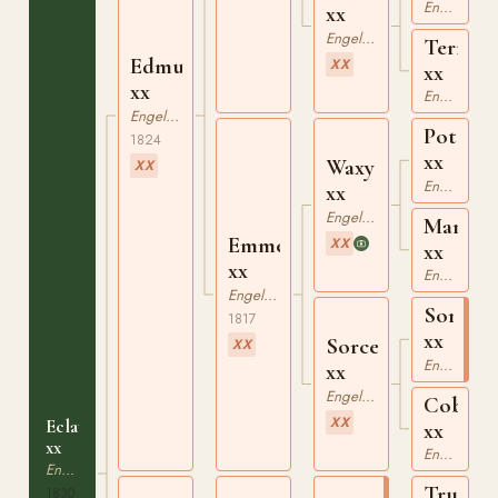
Engelskt Fullblod
xx
Engelskt Fullblod
Termag
Edmund
XX
xx
xx
Engelskt Fullblod
Engelskt Fullblod
Pot8os
1824
xx
Waxy
XX
Engelskt Fullblod
xx
Engelskt Fullblod
Maria
Emmeline
XX
xx
xx
Engelskt Fullblod
Engelskt Fullblod
Sorcere
1817
xx
Sorcery
XX
Engelskt Fullblod
xx
Engelskt Fullblod
Cobbea
XX
Eclat
xx
xx
Engelskt Fullblod
Engelskt Fullblod
Trumpa
1830