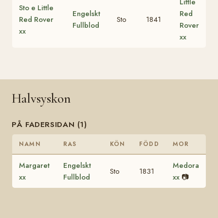
Little
Sto e Little
Engelskt
Red
Red Rover
Sto
1841
Fullblod
Rover
xx
xx
Halvsyskon
PÅ FADERSIDAN (1)
NAMN
RAS
KÖN
FÖDD
MOR
Margaret
Engelskt
Medora
Sto
1831
xx
Fullblod
xx
📷