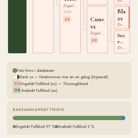
xx
Engelskt Fullblod
xx
Engelskt Fullblod
Blank
1779
xx
Cunegonde
XX
Engelskt Fullblod
xx
Engelskt Fullblod
Sto
XX
e
Cullen
Engelskt Fullblod
Arabian
xx
Foto finns i databasen
Blank xx — förekommer mer än en gång (linjeavel)
Engelskt Fullblod (xx) — Thoroughbred
XX
Arabiskt Fullblod (ox)
OX
RASSAMMANSÄTTNING
Engelskt Fullblod 97 %
Arabiskt Fullblod 3 %