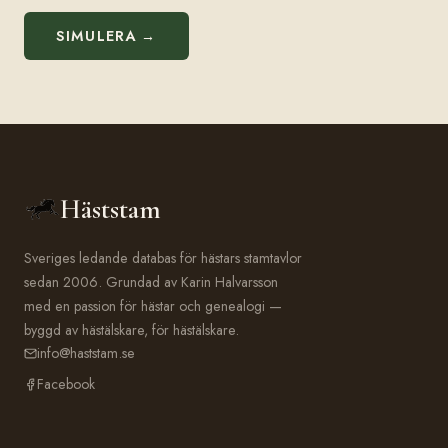
SIMULERA →
Häststam
Sveriges ledande databas för hästars stamtavlor
sedan 2006. Grundad av Karin Halvarsson
med en passion för hästar och genealogi —
byggd av hästälskare, för hästälskare.
info@haststam.se
Facebook