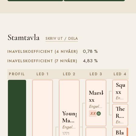
Stamtavla
SKRIV UT / DELA
0,78 %
INAVELSKOEFFICIENT (4 NIVÅER)
4,83 %
INAVELSKOEFFICIENT (7 NIVÅER)
PROFIL
LED 1
LED 2
LED 3
LED 4
Squirt
xx
Marske
Engelskt Fullblod
xx
Engelskt Fullblod
The
Young
XX
Ruby
Marske
Mare
Engelskt Fullblod
xx
Engelskt Fullblod
xx
Blank
1771