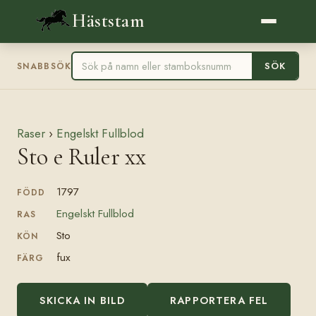
Häststam
SÖK
SNABBSÖK
Raser
›
Engelskt Fullblod
Sto e Ruler xx
1797
FÖDD
Engelskt Fullblod
RAS
Sto
KÖN
fux
FÄRG
SKICKA IN BILD
RAPPORTERA FEL