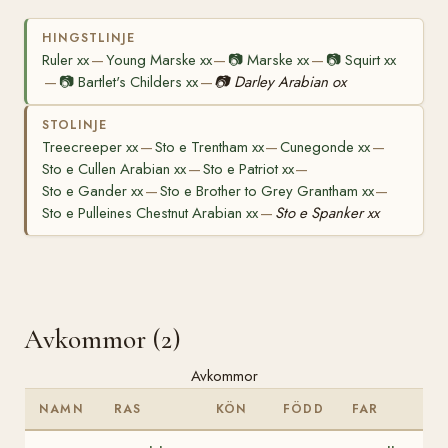
HINGSTLINJE
Ruler xx
Young Marske xx
📷
Marske xx
📷
Squirt xx
—
—
—
📷
Bartlet's Childers xx
📷
Darley Arabian ox
—
—
STOLINJE
Treecreeper xx
Sto e Trentham xx
Cunegonde xx
—
—
—
Sto e Cullen Arabian xx
Sto e Patriot xx
—
—
Sto e Gander xx
Sto e Brother to Grey Grantham xx
—
—
Sto e Pulleines Chestnut Arabian xx
Sto e Spanker xx
—
Avkommor (2)
Avkommor
NAMN
RAS
KÖN
FÖDD
FAR