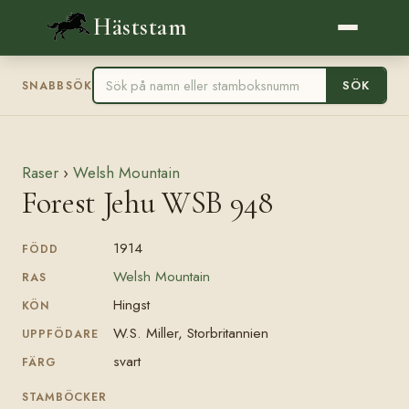
Häststam
SÖK
SNABBSÖK
Raser
›
Welsh Mountain
Forest Jehu WSB 948
1914
FÖDD
Welsh Mountain
RAS
Hingst
KÖN
W.S. Miller, Storbritannien
UPPFÖDARE
svart
FÄRG
STAMBÖCKER