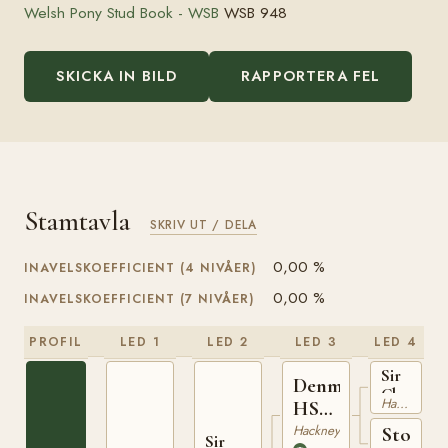
Welsh Pony Stud Book - WSB
WSB 948
SKICKA IN BILD
RAPPORTERA FEL
Stamtavla
SKRIV UT / DELA
0,00 %
INAVELSKOEFFICIENT (4 NIVÅER)
0,00 %
INAVELSKOEFFICIENT (7 NIVÅER)
PROFIL
LED 1
LED 2
LED 3
LED 4
Sir
Denmark
Charles
Hackney
HSB
HSB
117
Hackney
Sto
768
Sir