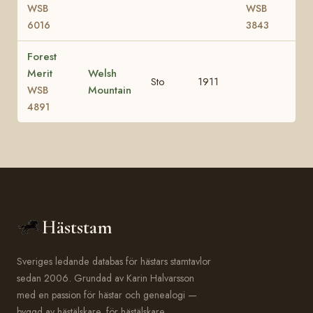
WSB
WSB
6016
3843
Forest
Merit
Welsh
Sto
1911
Mountain
WSB
4891
Häststam
Sveriges ledande databas för hästars stamtavlor
sedan 2006. Grundad av Karin Halvarsson
med en passion för hästar och genealogi —
byggd av hästälskare, för hästälskare.