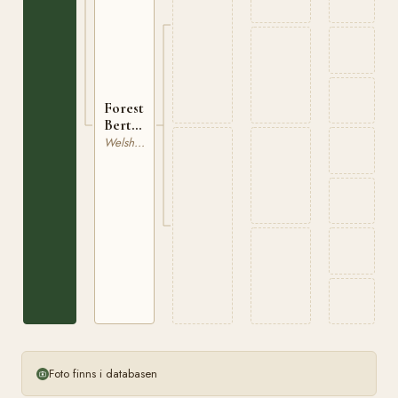
Forest
Bertha
WSB
Welsh Mountain
4874
Foto finns i databasen