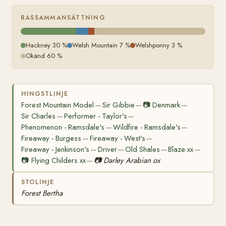
RASSAMMANSÄTTNING
Hackney 30 %
Welsh Mountain 7 %
Welshponny 3 %
Okänd 60 %
HINGSTLINJE
Forest Mountain Model
Sir Gibbie
📷
Denmark
—
—
—
Sir Charles
Performer - Taylor's
—
—
Phenomenon - Ramsdale's
Wildfire - Ramsdale's
—
—
Fireaway - Burgess
Fireaway - West's
—
—
Fireaway - Jenkinson's
Driver
Old Shales
Blaze xx
—
—
—
—
📷
Flying Childers xx
📷
Darley Arabian ox
—
STOLINJE
Forest Bertha