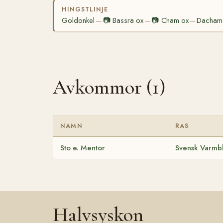
HINGSTLINJE
Goldonkel
📷
Bassra ox
📷
Cham ox
Dacham
—
—
—
Avkommor (1)
NAMN
RAS
Sto e. Mentor
Svensk Varmbl
Halvsyskon