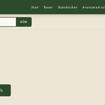
Start
Raser
Stamböcker
Avancerad sö
SÖK
EL