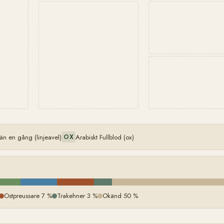
än en gång (linjeavel)
Arabiskt Fullblod (ox)
OX
Ostpreussare 7 %
Trakehner 3 %
Okänd 50 %