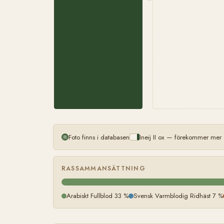
Foto finns i databasen
Ineij II ox — förekommer mer 
RASSAMMANSÄTTNING
Arabiskt Fullblod 33 %
Svensk Varmblodig Ridhäst 7 %