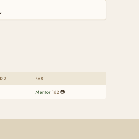
x
ÖDD
FAR
Mentor
📷
162