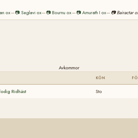
an ox
📷
Seglavi ox
📷
Bournu ox
📷
Amurath I ox
📷
Bairactar o
—
—
—
—
Avkommor
KÖN
F
odig Ridhäst
Sto