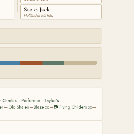
Sto e. Jack
Holländsk Körhäst
ir Charles
Performer - Taylor's
—
—
er
Old Shales
Blaze xx
📷
Flying Childers xx
—
—
—
—