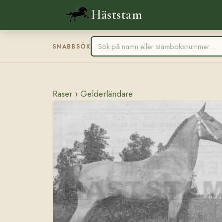
Häststam
SNABBSÖK
Raser
›
Gelderländare