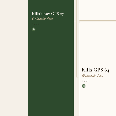
Killa's Boy GPS 27
Gelderländare
1927
Killa GPS 64
Gelderländare
1923