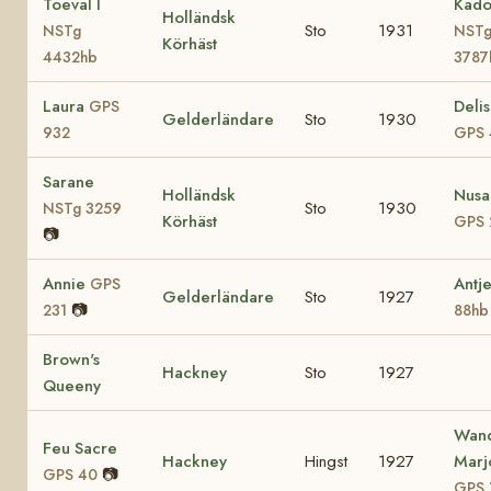
Toeval I
Kado
Holländsk
Sto
1931
NSTg
NST
Körhäst
4432hb
3787
Laura
Deli
GPS
Gelderländare
Sto
1930
932
GPS 
Sarane
Holländsk
Nusa
Sto
1930
NSTg 3259
Körhäst
GPS 
📷
Annie
Antj
GPS
Gelderländare
Sto
1927
📷
231
88hb
Brown's
Hackney
Sto
1927
Queeny
Wan
Feu Sacre
Hackney
Hingst
1927
Marj
📷
GPS 40
GPS 