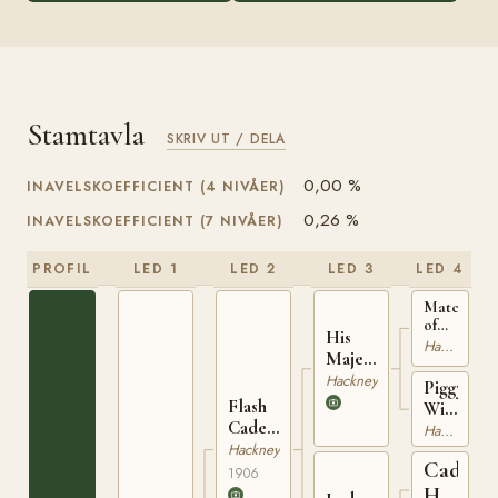
Stamtavla
SKRIV UT / DELA
0,00 %
INAVELSKOEFFICIENT (4 NIVÅER)
0,26 %
INAVELSKOEFFICIENT (7 NIVÅER)
PROFIL
LED 1
LED 2
LED 3
LED 4
Matchless
of
His
Londesbor
Hackney
Majesty
AHSB
HSB
18
Hackney
Piggy
2513
Flash
Wiggy
Cadet
HSB
Hackney
HSB
1311
Hackney
Cadet
10203
1906
HSB