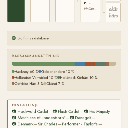
e.
Jack
okänd
Holländsk Körhäst
härstam
Foto finns i databasen
RASSAMMANSÄTTNING
Hackney 60 %
Gelderländare 10 %
Holländskt Varmblod 10 %
Holländsk Körhäst 10 %
Östfrisisk Häst 3 %
Okänd 7 %
HINGSTLINJE
📷
Hockwold Cadet
📷
Flash Cadet
📷
His Majesty
—
—
—
📷
Matchless of Londesboro'
📷
Danegelt
—
—
📷
Denmark
Sir Charles
Performer - Taylor's
—
—
—