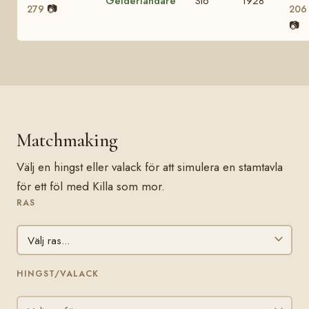
Gelderländare
Sto
1928
📷
279
206
📷
Matchmaking
Välj en hingst eller valack för att simulera en stamtavla
för ett föl med Killa som mor.
RAS
HINGST/VALACK