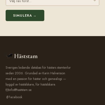
SIMULERA →
Häststam
Sveriges ledande databas för hästars stamtavlor
sedan 2006. Grundad av Karin Halvarsson
med en passion för hästar och genealogi —
byggd av hästälskare, för hästälskare.
info@haststam.se
Facebook