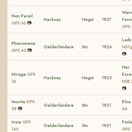
Warw
Non Pareil
Hackney
Hingst
1927
Favo
📷
GPS 36
GPS 
Lady
Phenomene
Gelderländare
Sto
1924
NSTg
📷
GPS 40
📷
Her
Mirage
Exce
GPS
Hackney
Hingst
1923
26
HSB 
📷
Imurita
Elna
GPS
Gelderländare
Sto
1921
📷
29
44
Irisie
Foxle
GPS
Gelderländare
Sto
1921
145
GPS 