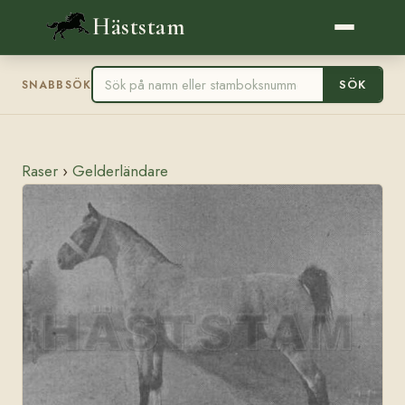
Häststam
SÖK
SNABBSÖK
Raser
›
Gelderländare