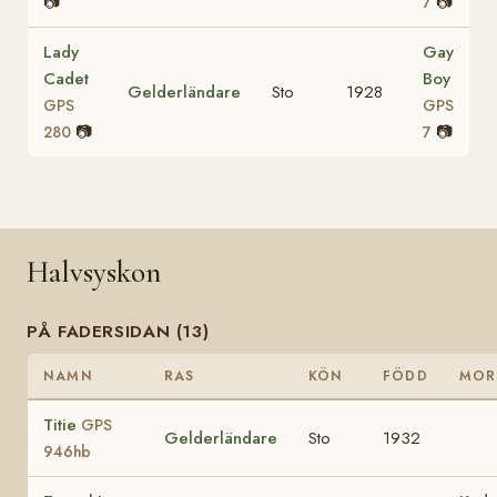
📷
📷
7
Lady
Gay
Cadet
Boy
Gelderländare
Sto
1928
GPS
GPS
📷
📷
280
7
Halvsyskon
PÅ FADERSIDAN (13)
NAMN
RAS
KÖN
FÖDD
MOR
Titie
GPS
Gelderländare
Sto
1932
946hb