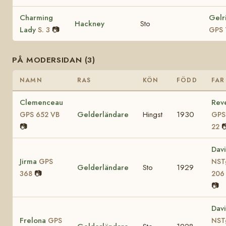
Charming
Gelr
Hackney
Sto
Lady
📷
S. 3
GPS 
PÅ MODERSIDAN (3)
NAMN
RAS
KÖN
FÖDD
FAR
Clemenceau
Reve
Gelderländare
Hingst
1930
GPS 652 VB
GPS
📷

22
Dav
Jirma
GPS
NST
Gelderländare
Sto
1929
📷
368
206
📷
Dav
Frelona
GPS
NST