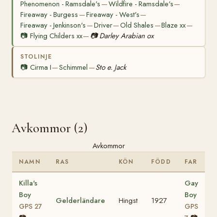
Phenomenon - Ramsdale's
Wildfire - Ramsdale's
—
—
Fireaway - Burgess
Fireaway - West's
—
—
Fireaway - Jenkinson's
Driver
Old Shales
Blaze xx
—
—
—
—
📷
Flying Childers xx
📷
Darley Arabian ox
—
STOLINJE
📷
Cirma I
Schimmel
Sto e. Jack
—
—
Avkommor (2)
Avkommor
NAMN
RAS
KÖN
FÖDD
FAR
Killa's
Gay
Boy
Boy
Gelderländare
Hingst
1927
GPS 27
GPS