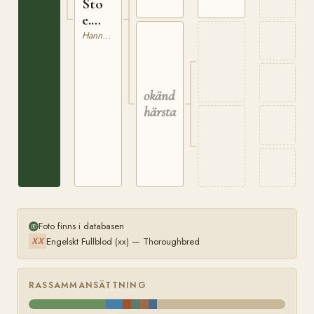
Sto
e.
Derb
Hannoveranare
okänd
härstamning
Foto finns i databasen
Engelskt Fullblod (xx) — Thoroughbred
XX
RASSAMMANSÄTTNING