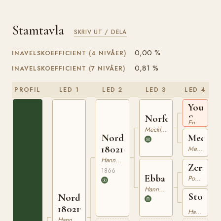
Stamtavla
SKRIV UT / DELA
0,00 %
INAVELSKOEFFICIENT (4 NIVÅER)
0,81 %
INAVELSKOEFFICIENT (7 NIVÅER)
PROFIL
LED 1
LED 2
LED 3
LED 4
Young
Seymou
Norfolk
Engelskt Fullblod
xx
Mecklenburgare
Medusa
Nord
180210766
Mecklenburgare
Hannoveranare
Zerneb
1866
Ebba
Pommerskt Varmblod
Hannoveranare
Sto
Nording
e.
180213275
Hannoveranare
Jellachi
Hannoveranare