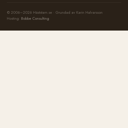
© 2006–2026 Häststam.se · Grundad av Karin Halvarsson
Hosting:
Bobbe Consulting