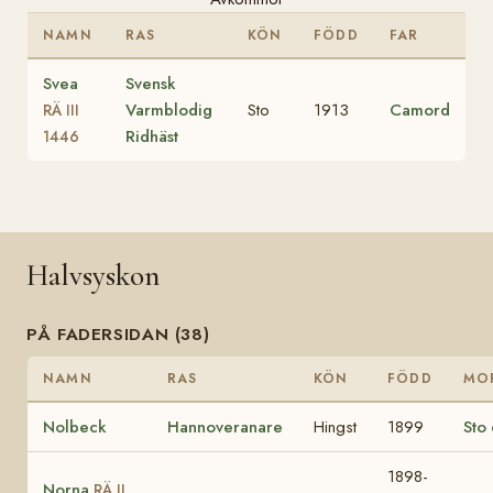
NAMN
RAS
KÖN
FÖDD
FAR
Svea
Svensk
Varmblodig
Sto
1913
Camord
RÄ III
Ridhäst
1446
Halvsyskon
PÅ FADERSIDAN (38)
NAMN
RAS
KÖN
FÖDD
MO
Nolbeck
Hannoveranare
Hingst
1899
Sto
1898-
Norna
RÄ II