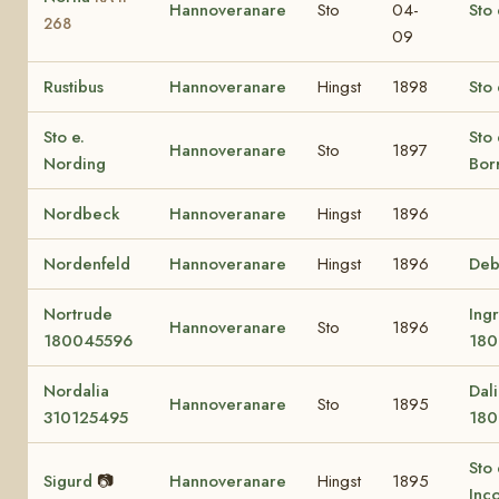
Hannoveranare
Sto
04-
Sto
268
09
Rustibus
Hannoveranare
Hingst
1898
Sto
Sto e.
Sto 
Hannoveranare
Sto
1897
Nording
Bor
Nordbeck
Hannoveranare
Hingst
1896
Nordenfeld
Hannoveranare
Hingst
1896
Deb
Nortrude
Ingr
Hannoveranare
Sto
1896
180045596
180
Nordalia
Dal
Hannoveranare
Sto
1895
310125495
18
Sto 
Sigurd
📷
Hannoveranare
Hingst
1895
Inc