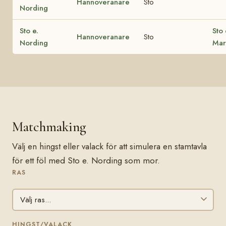
Hannoveranare
Sto
Nording
Sto e.
Sto 
Hannoveranare
Sto
Nording
Mar
Matchmaking
Välj en hingst eller valack för att simulera en stamtavla
för ett föl med Sto e. Nording som mor.
RAS
HINGST/VALACK