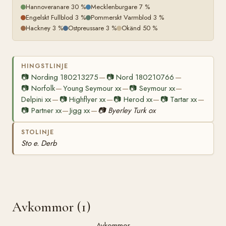
Hannoveranare 30 %
Mecklenburgare 7 %
Engelskt Fullblod 3 %
Pommerskt Varmblod 3 %
Hackney 3 %
Ostpreussare 3 %
Okänd 50 %
HINGSTLINJE
📷
Nording 180213275
📷
Nord 180210766
—
—
📷
Norfolk
Young Seymour xx
📷
Seymour xx
—
—
—
Delpini xx
📷
Highflyer xx
📷
Herod xx
📷
Tartar xx
—
—
—
—
📷
Partner xx
Jigg xx
📷
Byerley Turk ox
—
—
STOLINJE
Sto e. Derb
Avkommor (1)
Avkommor