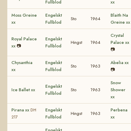
Fullblod
xx
Moss Greine
Engelskt
Blaith Na
Sto
1964
xx
Fullblod
Greine xx
Crystal
Royal Palace
Engelskt
Hingst
1964
Palace xx
xx
📷
Fullblod
📷
Chysanthia
Engelskt
Abelia xx
Sto
1963
xx
Fullblod
📷
Snow
Engelskt
Ice Ballet xx
Sto
1963
Shower
Fullblod
xx
Pirana xx
Engelskt
Perbena
DH
Hingst
1963
Fullblod
xx
217
Engelskt