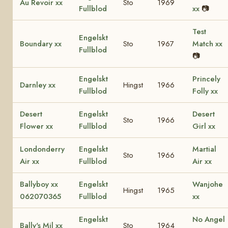
Au Revoir xx
Sto
1969
Fullblod
xx
📷
Test
Engelskt
Boundary xx
Sto
1967
Match xx
Fullblod
📷
Engelskt
Princely
Darnley xx
Hingst
1966
Fullblod
Folly xx
Desert
Engelskt
Desert
Sto
1966
Flower xx
Fullblod
Girl xx
Londonderry
Engelskt
Martial
Sto
1966
Air xx
Fullblod
Air xx
Ballyboy xx
Engelskt
Wanjohe
Hingst
1965
062070365
Fullblod
xx
Engelskt
No Angel
Bally's Mil xx
Sto
1964