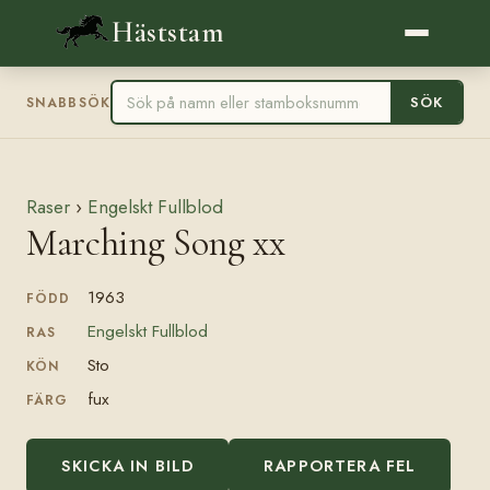
Häststam
SÖK
SNABBSÖK
Raser
›
Engelskt Fullblod
Marching Song xx
1963
FÖDD
Engelskt Fullblod
RAS
Sto
KÖN
fux
FÄRG
SKICKA IN BILD
RAPPORTERA FEL