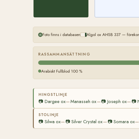
Foto finns i databasen
Algol ox AHSB 337 — förekom
RASSAMMANSÄTTNING
Arabiskt Fullblod 100 %
HINGSTLINJE
📷
Dargee ox
Manasseh ox
📷
Joseph ox
📷
—
—
—
STOLINJE
📷
Silwa ox
📷
Silver Crystal ox
📷
Somara ox
—
—