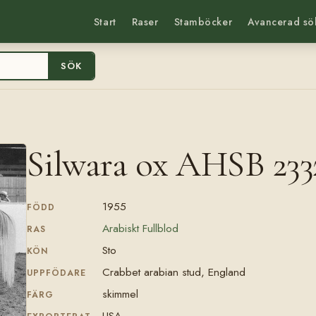
Start
Raser
Stamböcker
Avancerad sö
SÖK
Silwara ox AHSB 233
1955
FÖDD
Arabiskt Fullblod
RAS
Sto
KÖN
Crabbet arabian stud, England
UPPFÖDARE
skimmel
FÄRG
USA