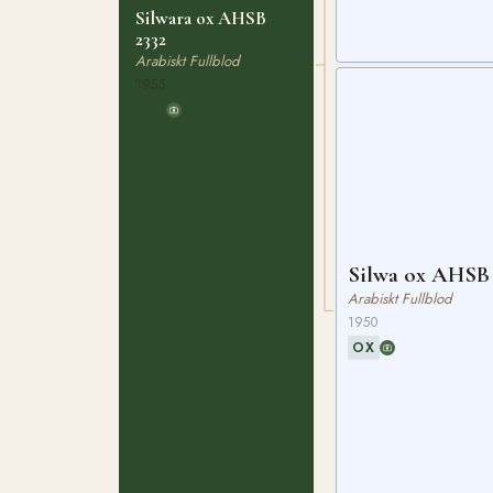
Silwara ox AHSB
2332
Arabiskt Fullblod
1955
OX
Silwa ox AHSB
Arabiskt Fullblod
1950
OX