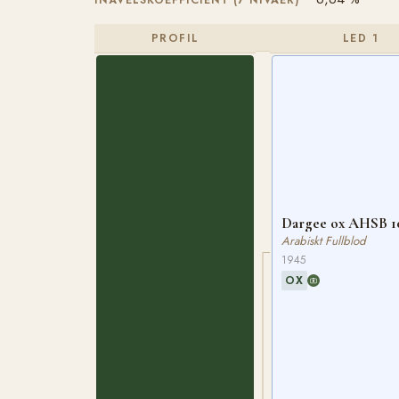
PROFIL
LED 1
Dargee ox AHSB 1
Arabiskt Fullblod
1945
OX