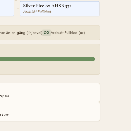
Silver Fire ox AHSB 571
Arabiskt Fullblod
r än en gång (linjeavel)
Arabiskt Fullblod (ox)
OX
rq ox
 I ox