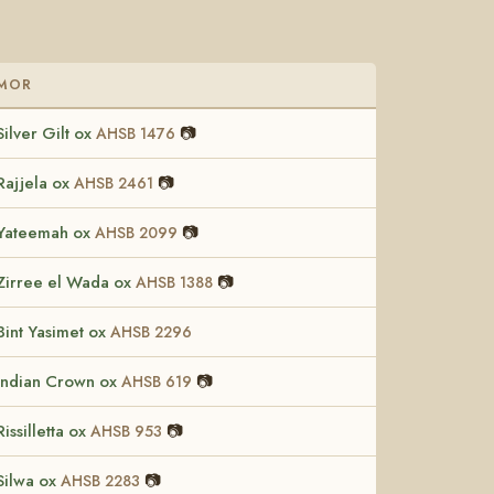
MOR
Silver Gilt ox
📷
AHSB 1476
Rajjela ox
📷
AHSB 2461
Yateemah ox
📷
AHSB 2099
Zirree el Wada ox
📷
AHSB 1388
Bint Yasimet ox
AHSB 2296
Indian Crown ox
📷
AHSB 619
Rissilletta ox
📷
AHSB 953
Silwa ox
📷
AHSB 2283