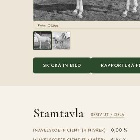
Foto: Okänd
SKICKA IN BILD
RAPPORTERA F
Stamtavla
SKRIV UT / DELA
0,00 %
INAVELSKOEFFICIENT (4 NIVÅER)
6,64 %
INAVELSKOEFFICIENT (7 NIVÅER)