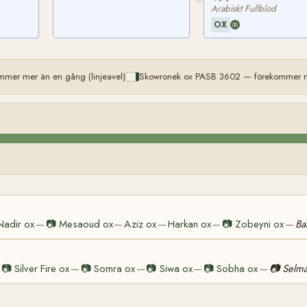
Arabiskt Fullblod
OX
mer mer än en gång (linjeavel)
Skowronek ox PASB 3602 — förekommer me
Nadir ox
📷
Mesaoud ox
Aziz ox
Harkan ox
📷
Zobeyni ox
Ba
—
—
—
—
—
📷
Silver Fire ox
📷
Somra ox
📷
Siwa ox
📷
Sobha ox
📷
Selma
—
—
—
—
—