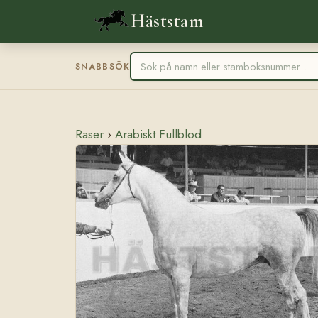
Häststam
SNABBSÖK
Raser
›
Arabiskt Fullblod