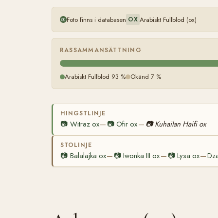
Foto finns i databasen
Arabiskt Fullblod (ox)
OX
RASSAMMANSÄTTNING
Arabiskt Fullblod 93 %
Okänd 7 %
HINGSTLINJE
📷
Witraz ox
📷
Ofir ox
📷
Kuhailan Haifi ox
—
—
STOLINJE
📷
Balalajka ox
📷
Iwonka III ox
📷
Lysa ox
Dza
—
—
—