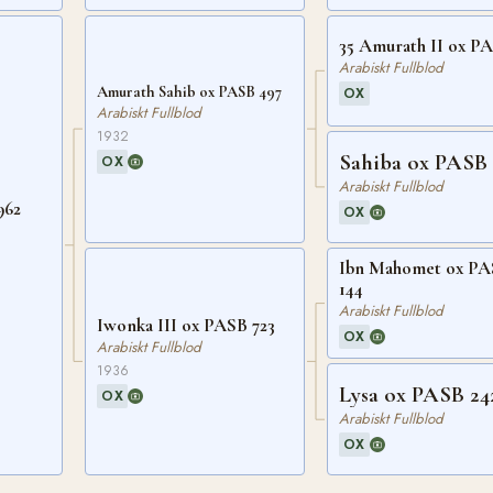
35 Amurath II ox PA
Arabiskt Fullblod
Amurath Sahib ox PASB 497
OX
Arabiskt Fullblod
1932
Sahiba ox PASB
OX
Arabiskt Fullblod
962
OX
Ibn Mahomet ox P
144
Arabiskt Fullblod
Iwonka III ox PASB 723
OX
Arabiskt Fullblod
1936
Lysa ox PASB 24
OX
Arabiskt Fullblod
OX