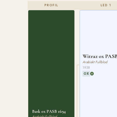
PROFIL
LED 1
Witraz ox PASB
Arabiskt Fullblod
1938
OX
Bask ox PASB 1694
Arabiskt Fullblod