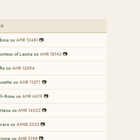
OR
bina ox
📷
AHR 12481
untess of Lasma ox
📷
AHR 18142
fta ox
AHR 12394
psette ox
📷
AHR 11277
li-Rose ox
📷
AHR 4619
rteza ox
📷
AHR 14022
lwara ox
📷
AHSB 2332
rinne ox
📷
AHR 5198