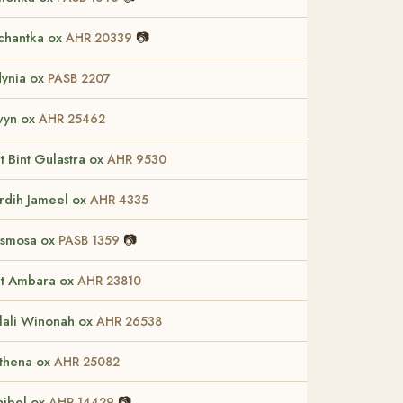
chantka ox
📷
AHR 20339
ynia ox
PASB 2207
yn ox
AHR 25462
t Bint Gulastra ox
AHR 9530
rdih Jameel ox
AHR 4335
smosa ox
📷
PASB 1359
nt Ambara ox
AHR 23810
lali Winonah ox
AHR 26538
thena ox
AHR 25082
nibel ox
📷
AHR 14429