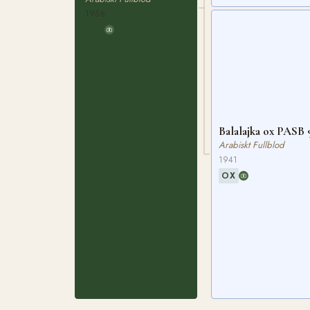
1956
OX
Balalajka ox PASB 
Arabiskt Fullblod
1941
OX