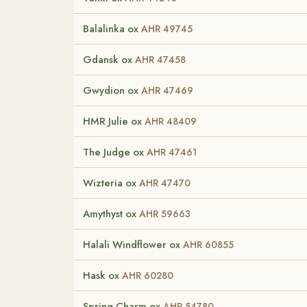
Balalinka ox
AHR 49745
Gdansk ox
AHR 47458
Gwydion ox
AHR 47469
HMR Julie ox
AHR 48409
The Judge ox
AHR 47461
Wizteria ox
AHR 47470
Amythyst ox
AHR 59663
Halali Windflower ox
AHR 60855
Hask ox
AHR 60280
Spring Charm ox
AHR 54780