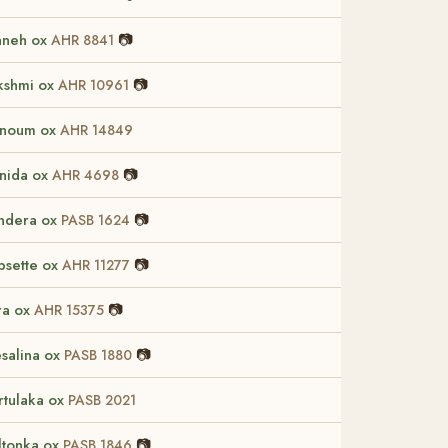
aneh ox
📷
AHR 8841
kshmi ox
📷
AHR 10961
noum ox
AHR 14849
nida ox
📷
AHR 4698
ndera ox
📷
PASB 1624
psette ox
📷
AHR 11277
ra ox
📷
AHR 15375
salina ox
📷
PASB 1880
rtulaka ox
PASB 2021
ltonka ox
📷
PASB 1846