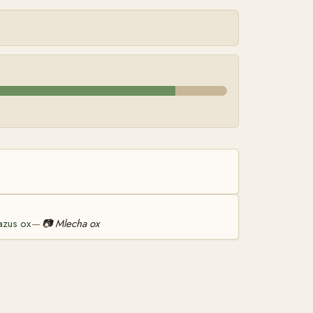
azus ox
📷
Mlecha ox
—