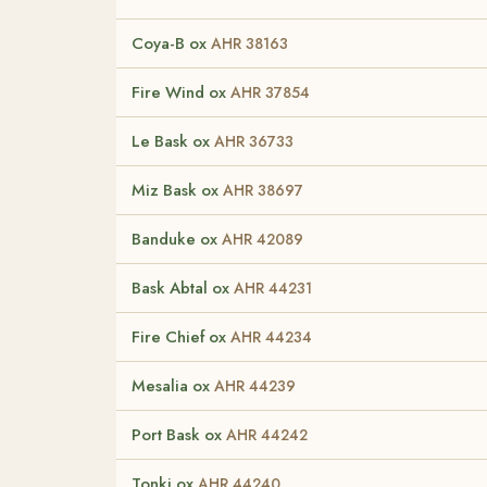
Coya-B ox
AHR 38163
Fire Wind ox
AHR 37854
Le Bask ox
AHR 36733
Miz Bask ox
AHR 38697
Banduke ox
AHR 42089
Bask Abtal ox
AHR 44231
Fire Chief ox
AHR 44234
Mesalia ox
AHR 44239
Port Bask ox
AHR 44242
Tonki ox
AHR 44240