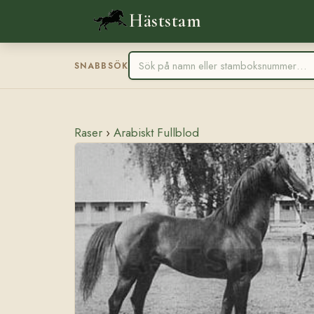
Häststam
SNABBSÖK
Raser
›
Arabiskt Fullblod