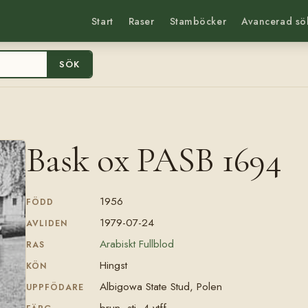
Start
Raser
Stamböcker
Avancerad sö
SÖK
Bask ox PASB 1694
1956
FÖDD
1979-07-24
AVLIDEN
Arabiskt Fullblod
RAS
Hingst
KÖN
Albigowa State Stud, Polen
UPPFÖDARE
brun, stj, 4 vtff