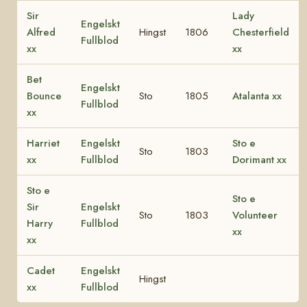
Sir
Lady
Engelskt
Alfred
Hingst
1806
Chesterfield
Fullblod
xx
xx
Bet
Engelskt
Bounce
Sto
1805
Atalanta xx
Fullblod
xx
Harriet
Engelskt
Sto e
Sto
1803
xx
Fullblod
Dorimant xx
Sto e
Sto e
Sir
Engelskt
Sto
1803
Volunteer
Harry
Fullblod
xx
xx
Cadet
Engelskt
Hingst
xx
Fullblod