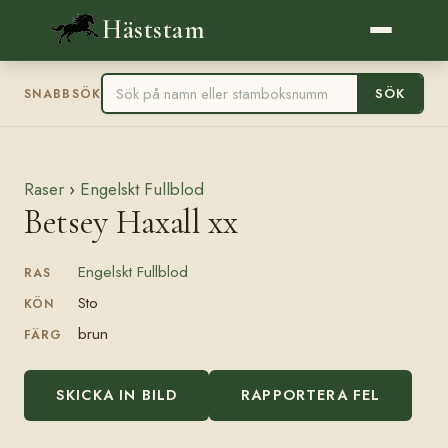
Häststam
SÖK
SNABBSÖK
Raser
›
Engelskt Fullblod
Betsey Haxall xx
Engelskt Fullblod
RAS
Sto
KÖN
brun
FÄRG
SKICKA IN BILD
RAPPORTERA FEL