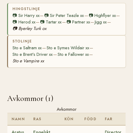
HINGSTLINJE
📷
Sir Harry xx
📷
Sir Peter Teazle xx
📷
Highflyer xx
—
—
—
📷
Herod xx
📷
Tartar xx
📷
Partner xx
Jigg xx
—
—
—
—
📷
Byerley Turk ox
STOLINJE
Sto e Saltram xx
Sto e Symes Wildair xx
—
—
Sto e Brent's Driver xx
Sto e Fallower xx
—
—
Sto e Vampire xx
Avkommor (1)
Avkommor
NAMN
RAS
KÖN
FÖDD
FAR
Aratus
Engelskt
Director