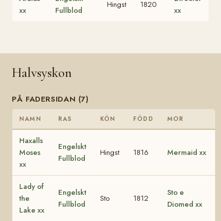
Hingst
1820
xx
Fullblod
xx
Halvsyskon
PÅ FADERSIDAN (7)
NAMN
RAS
KÖN
FÖDD
MOR
Haxalls
Engelskt
Moses
Hingst
1816
Mermaid xx
Fullblod
xx
Lady of
Engelskt
Sto e
the
Sto
1812
Fullblod
Diomed xx
Lake xx