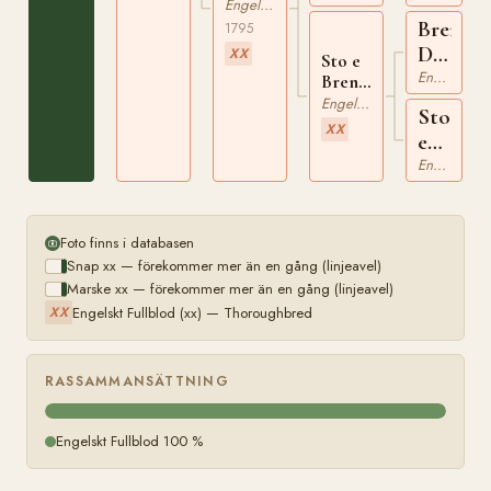
Wildair
Engelskt Fullblod
xx
Brent's
1795
Driver
XX
Sto e
xx
Engelskt Fullblod
Brent's
Driver
Engelskt Fullblod
Sto
xx
XX
e
Fallowe
Engelskt Fullblod
xx
Foto finns i databasen
Snap xx — förekommer mer än en gång (linjeavel)
Marske xx — förekommer mer än en gång (linjeavel)
Engelskt Fullblod (xx) — Thoroughbred
XX
RASSAMMANSÄTTNING
Engelskt Fullblod 100 %