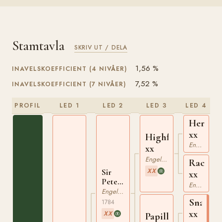
Stamtavla
SKRIV UT / DELA
1,56 %
INAVELSKOEFFICIENT (4 NIVÅER)
7,52 %
INAVELSKOEFFICIENT (7 NIVÅER)
PROFIL
LED 1
LED 2
LED 3
LED 4
Herod
xx
Highflyer
Engelskt Fullblod
xx
Engelskt Fullblod
Rachel
XX
Sir
xx
Peter
Engelskt Fullblod
Teazle
Engelskt Fullblod
xx
Snap
1784
xx
XX
Papillon