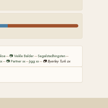
akse
📷
Veikle Balder
Segalstadhingsten
—
—
—
xx
📷
Partner xx
Jigg xx
📷
Byerley Turk ox
—
—
—