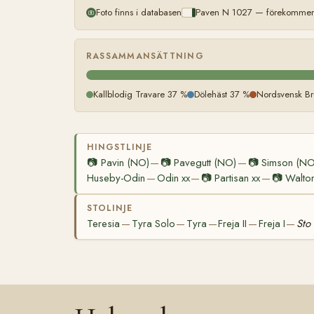
Foto finns i databasen
Paven N 1027 — förekommer m
RASSAMMANSÄTTNING
Kallblodig Travare 37 %
Dölehäst 37 %
Nordsvensk Br
HINGSTLINJE
📷
Pavin (NO)
📷
Pavegutt (NO)
📷
Simson (NO
—
—
Huseby-Odin
Odin xx
📷
Partisan xx
📷
Walton
—
—
—
STOLINJE
Teresia
Tyra Solo
Tyra
Freja II
Freja I
Sto
—
—
—
—
—