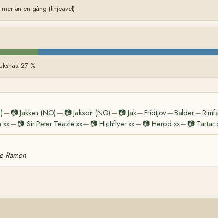
er än en gång (linjeavel)
ukshäst 27 %
)
📷
Jakken (NO)
📷
Jakson (NO)
📷
Jak
Fridtjov
Balder
Rimf
—
—
—
—
—
—
 xx
📷
Sir Peter Teazle xx
📷
Highflyer xx
📷
Herod xx
📷
Tartar 
—
—
—
—
 e Ramen