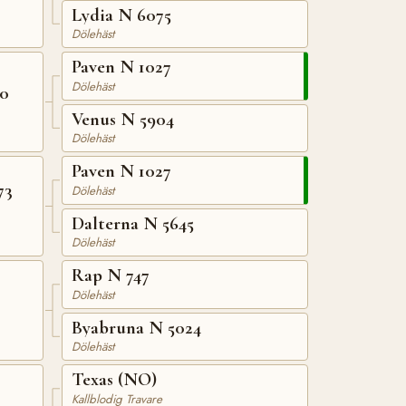
Lydia N 6075
Dölehäst
Paven N 1027
Dölehäst
70
Venus N 5904
Dölehäst
Paven N 1027
73
Dölehäst
Dalterna N 5645
Dölehäst
Rap N 747
Dölehäst
Byabruna N 5024
Dölehäst
Texas (NO)
Kallblodig Travare