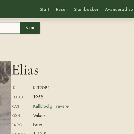
Start
Raser
Stamböcker
Avancerad sö
SÖK
Elias
K-12081
ID
1958
FÖDD
Kallblodig Travare
RAS
Valack
KÖN
brun
FÄRG
1.39,5