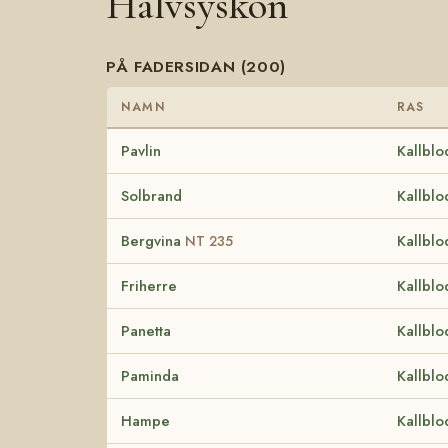
Halvsyskon
PÅ FADERSIDAN (200)
NAMN
RAS
Pavlin
Kallblo
Solbrand
Kallblo
Bergvina
Kallblo
NT 235
Friherre
Kallblo
Panetta
Kallblo
Paminda
Kallblo
Hampe
Kallblo