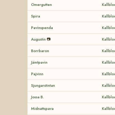
Omergutten
Kallblo
Spira
Kallblo
Pavinspenda
Kallblo
Augustin
📷
Kallblo
Borrbaron
Kallblo
Jämtpavin
Kallblo
Pajvinn
Kallblo
Sjungarstintan
Kallblo
Jossa B.
Kallblo
Midnattspava
Kallblo