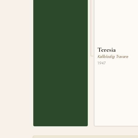
Teresia
Kallblodig Travare
1947