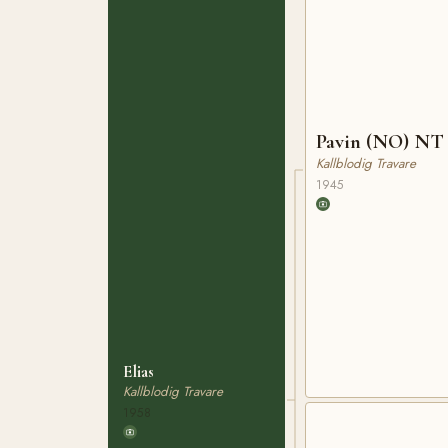
Pavin (NO) NT 
Kallblodig Travare
1945
Elias
Kallblodig Travare
1958