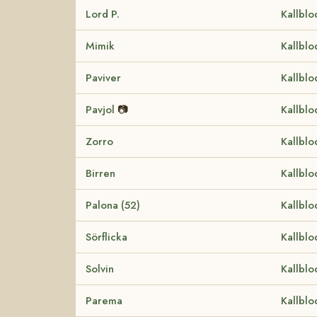
Lord P.
Kallblo
Mimik
Kallblo
Paviver
Kallblo
Pavjol
📷
Kallblo
Zorro
Kallblo
Birren
Kallblo
Palona (52)
Kallblo
Sörflicka
Kallblo
Solvin
Kallblo
Parema
Kallblo