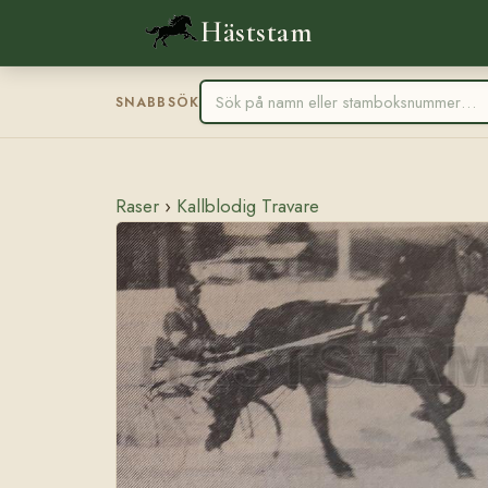
Häststam
SNABBSÖK
Raser
›
Kallblodig Travare