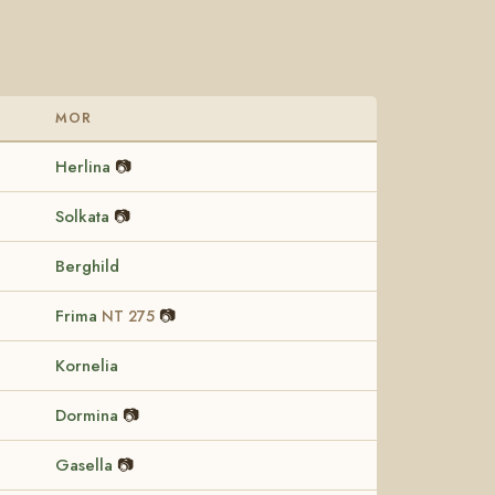
MOR
Herlina
📷
Solkata
📷
Berghild
Frima
📷
NT 275
Kornelia
Dormina
📷
Gasella
📷