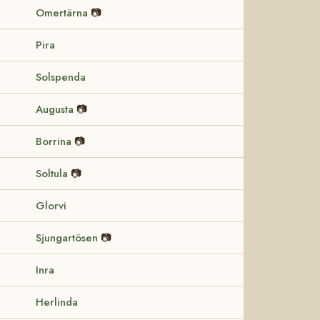
Omertärna
📷
Pira
Solspenda
Augusta
📷
Borrina
📷
Soltula
📷
Glorvi
Sjungartösen
📷
Inra
Herlinda