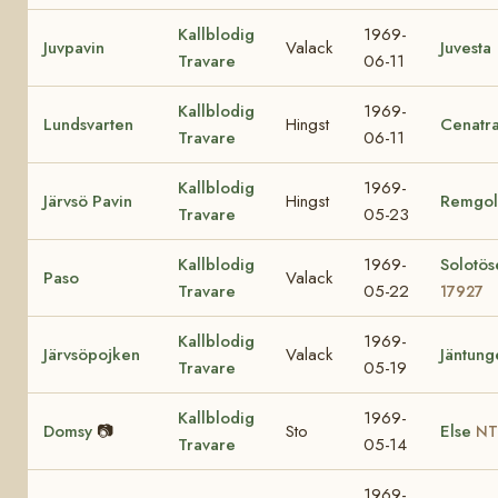
Kallblodig
1969-
Juvpavin
Valack
Juvesta
Travare
06-11
Kallblodig
1969-
Lundsvarten
Hingst
Cenatr
Travare
06-11
Kallblodig
1969-
Järvsö Pavin
Hingst
Remgol
Travare
05-23
Kallblodig
1969-
Solotös
Paso
Valack
Travare
05-22
17927
Kallblodig
1969-
Järvsöpojken
Valack
Jäntung
Travare
05-19
Kallblodig
1969-
Domsy
📷
Sto
Else
NT
Travare
05-14
1969-