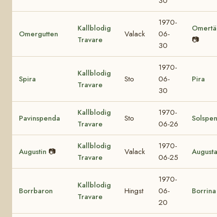
30
1970-
Kallblodig
Omertä
Omergutten
Valack
06-
Travare
📷
30
1970-
Kallblodig
Spira
Sto
06-
Pira
Travare
30
Kallblodig
1970-
Pavinspenda
Sto
Solspe
Travare
06-26
Kallblodig
1970-
Augustin
📷
Valack
August
Travare
06-25
1970-
Kallblodig
Borrbaron
Hingst
06-
Borrina
Travare
20