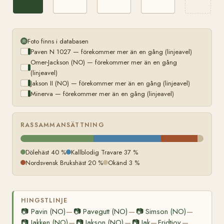
Foto finns i databasen
Paven N 1027 — förekommer mer än en gång (linjeavel)
Omer-Jackson (NO) — förekommer mer än en gång
(linjeavel)
Jakson II (NO) — förekommer mer än en gång (linjeavel)
Minerva — förekommer mer än en gång (linjeavel)
RASSAMMANSÄTTNING
Dölehäst 40 %
Kallblodig Travare 37 %
Nordsvensk Brukshäst 20 %
Okänd 3 %
HINGSTLINJE
📷
Pavin (NO)
📷
Pavegutt (NO)
📷
Simson (NO)
—
—
—
📷
Jakken (NO)
📷
Jakson (NO)
📷
Jak
Fridtjov
—
—
—
—