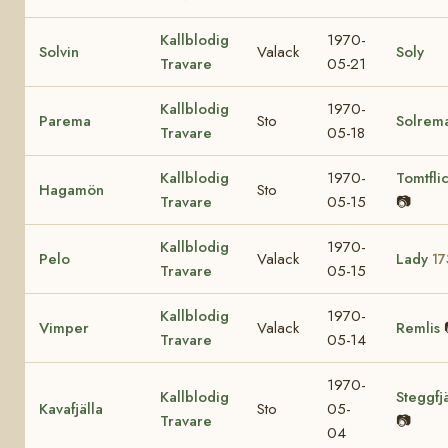
Kallblodig
1970-
Solvin
Valack
Soly
Travare
05-21
Kallblodig
1970-
Parema
Sto
Solrem
Travare
05-18
Kallblodig
1970-
Tomtfli
Hagamön
Sto
Travare
05-15
📷
Kallblodig
1970-
Pelo
Valack
Lady
17
Travare
05-15
Kallblodig
1970-
Vimper
Valack
Remlis
Travare
05-14
1970-
Kallblodig
Steggfjä
Kavafjälla
Sto
05-
Travare
📷
04