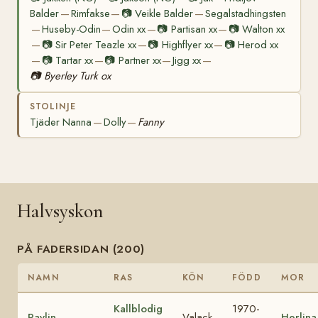
Balder
Rimfakse
📷
Veikle Balder
Segalstadhingsten
—
—
—
Huseby-Odin
Odin xx
📷
Partisan xx
📷
Walton xx
—
—
—
—
📷
Sir Peter Teazle xx
📷
Highflyer xx
📷
Herod xx
—
—
—
📷
Tartar xx
📷
Partner xx
Jigg xx
—
—
—
—
📷
Byerley Turk ox
STOLINJE
Tjäder Nanna
Dolly
Fanny
—
—
Halvsyskon
PÅ FADERSIDAN (200)
NAMN
RAS
KÖN
FÖDD
MOR
Kallblodig
1970-
Pavlin
Valack
Herlina