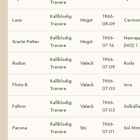
Travare
Kallblodig
1966-
Laos
Hingst
Cermon
Travare
08-09
Kallblodig
1966-
Nesrap
Svarte Petter
Hingst
Travare
07-16
(NO)
T-
Kallblodig
1966-
Rudon
Valack
Ruda
Travare
07-09
Kallblodig
1966-
Flinta B.
Valack
Inra
Travare
07-05
Kallblodig
1966-
Fältvin
Valack
Solkäll
Travare
07-03
Kallblodig
1966-
Parona
Sto
Sol Mi
Travare
07-01