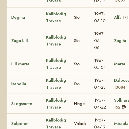
Travare
05-12
17927
Kallblodig
1967-
Degina
Sto
Alfa
171
Travare
05-10
1967-
Kallblodig
Zaga Lill
Sto
05-
Zagita
Travare
06
Kallblodig
1967-
Lill Marta
Sto
Marta
Travare
05-01
Kallblodig
1967-
Dalbos
Isabella
Sto
Travare
04-28
13084
Kallblodig
1967-
Solklar
Skogsnutte
Hingst
Travare
04-22
📷
152
Kallblodig
1967-
Solpeter
Valack
Missola
Travare
04-19