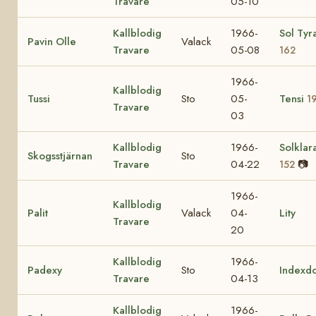
Travare
05-10
Kallblodig
1966-
Sol Tyr
Pavin Olle
Valack
Travare
05-08
162
1966-
Kallblodig
Tussi
Sto
05-
Tensi
1
Travare
03
Kallblodig
1966-
Solklar
Skogsstjärnan
Sto
Travare
04-22
📷
152
1966-
Kallblodig
Palit
Valack
04-
Lity
Travare
20
Kallblodig
1966-
Padexy
Sto
Indexd
Travare
04-13
Kallblodig
1966-