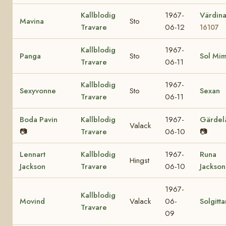
Kallblodig
1967-
Värdin
Mavina
Sto
Travare
06-12
16107
Kallblodig
1967-
Panga
Sto
Sol Mi
Travare
06-11
Kallblodig
1967-
Sexyvonne
Sto
Sexan
Travare
06-11
Boda Pavin
Kallblodig
1967-
Gärdel
Valack
📷
Travare
06-10
📷
Lennart
Kallblodig
1967-
Runa
Hingst
Jackson
Travare
06-10
Jackson
1967-
Kallblodig
Movind
Valack
06-
Solgitta
Travare
09