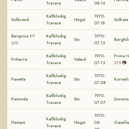
Travare
08-14
Kallblodig
1970-
Solbrand
Hingst
Solkata
Travare
07-18
Bergvina
Kallblodig
1970-
NT
Sto
Berghil
Travare
07-13
235
Kallblodig
1970-
Frima
N
Friherre
Valack
Travare
07-13
📷
275
Kallblodig
1970-
Panetta
Sto
Korneli
Travare
07-08
Kallblodig
1970-
Paminda
Sto
Dormin
Travare
07-07
1970-
Kallblodig
Hampe
Hingst
06-
Gasella
Travare