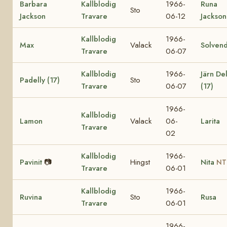
Barbara
Kallblodig
1966-
Runa
Sto
Jackson
Travare
06-12
Jackson
Kallblodig
1966-
Max
Valack
Solvend
Travare
06-07
Kallblodig
1966-
Järn Del
Padelly (17)
Sto
Travare
06-07
(17)
1966-
Kallblodig
Lamon
Valack
06-
Larita
Travare
02
Kallblodig
1966-
Pavinit
📷
Hingst
Nita
NT
Travare
06-01
Kallblodig
1966-
Ruvina
Sto
Rusa
Travare
06-01
1966-