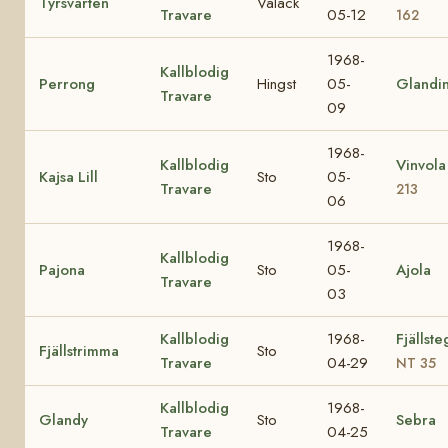
Tyrsvarten
Valack
Travare
05-12
162
1968-
Kallblodig
Perrong
Hingst
05-
Glandi
Travare
09
1968-
Kallblodig
Vinvol
Kajsa Lill
Sto
05-
Travare
213
06
1968-
Kallblodig
Pajona
Sto
05-
Ajola
Travare
03
Kallblodig
1968-
Fjällst
Fjällstrimma
Sto
Travare
04-29
NT 35
Kallblodig
1968-
Glandy
Sto
Sebra
Travare
04-25