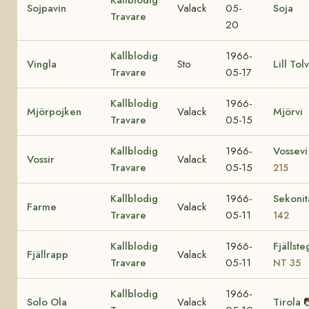
Kallblodig
Sojpavin
Valack
05-
Soja
Travare
20
Kallblodig
1966-
Vingla
Sto
Lill Tol
Travare
05-17
Kallblodig
1966-
Mjörpojken
Valack
Mjörvi
Travare
05-15
Kallblodig
1966-
Vossev
Vossir
Valack
Travare
05-15
215
Kallblodig
1966-
Sekoni
Farme
Valack
Travare
05-11
142
Kallblodig
1966-
Fjällst
Fjällrapp
Valack
Travare
05-11
NT 35
Kallblodig
1966-
Solo Ola
Valack
Tirola
