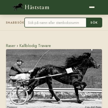
Häststam
SÖK
SNABBSÖK
Raser
›
Kallblodig Travare