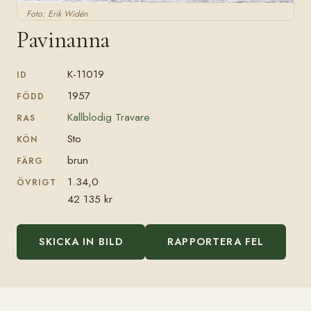
Foto: Erik Widén
Pavinanna
K-11019
ID
1957
FÖDD
Kallblodig Travare
RAS
Sto
KÖN
brun
FÄRG
1.34,0
ÖVRIGT
42 135 kr
SKICKA IN BILD
RAPPORTERA FEL