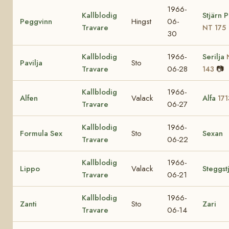
1966-
Kallblodig
Stjärn 
Peggvinn
Hingst
06-
Travare
NT 175
30
Kallblodig
1966-
Serilja
Pavilja
Sto
Travare
06-28
📷
143
Kallblodig
1966-
Alfen
Valack
Alfa
171
Travare
06-27
Kallblodig
1966-
Formula Sex
Sto
Sexan
Travare
06-22
Kallblodig
1966-
Lippo
Valack
Steggst
Travare
06-21
Kallblodig
1966-
Zanti
Sto
Zari
Travare
06-14