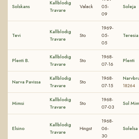
Kallblodig
Solskans
Valack
05-
Soleja
Travare
09
1969-
Kallblodig
Tevi
Sto
05-
Teresia
Travare
05
Kallblodig
1968-
Plenti B.
Sto
Plenti
Travare
07-16
Kallblodig
1968-
Narvbr
Narva Pavissa
Sto
Travare
07-15
18264
Kallblodig
1968-
Mimsi
Sto
Sol Mi
Travare
07-03
1968-
Kallblodig
Elsino
Hingst
06-
Solelsa
Travare
30