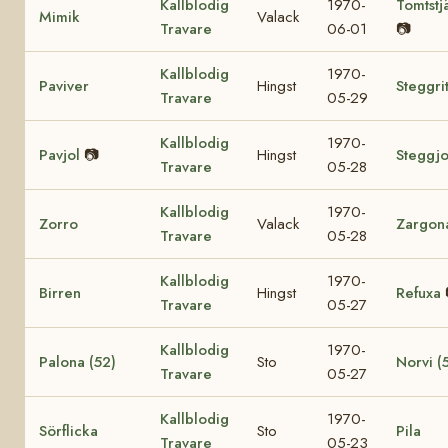
Kallblodig
1970-
Tomtstj
Mimik
Valack
Travare
06-01
📷
Kallblodig
1970-
Paviver
Hingst
Steggri
Travare
05-29
Kallblodig
1970-
Pavjol
📷
Hingst
Steggjo
Travare
05-28
Kallblodig
1970-
Zorro
Valack
Zargon
Travare
05-28
Kallblodig
1970-
Birren
Hingst
Refuxa
Travare
05-27
Kallblodig
1970-
Palona (52)
Sto
Norvi (
Travare
05-27
Kallblodig
1970-
Sörflicka
Sto
Pila
Travare
05-23