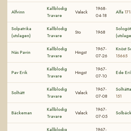
Kallblodig
1968-
Alfvinn
Valack
Alfa
171
Travare
04-18
Solpatrika
Kallblodig
Sologö
Sto
1968
(utslagen)
Travare
(utslag
Kallblodig
1967-
Knöst So
Näs Pavin
Hingst
Travare
07-26
15665
Kallblodig
1967-
Pav Erik
Hingst
Ede Eri
Travare
07-10
Kallblodig
1967-
Solhätt
Solhätt
Valack
Travare
07-08
151
Kallblodig
1967-
Bäckeman
Valack
Solbäc
Travare
07-05
Kallblodig
1967-