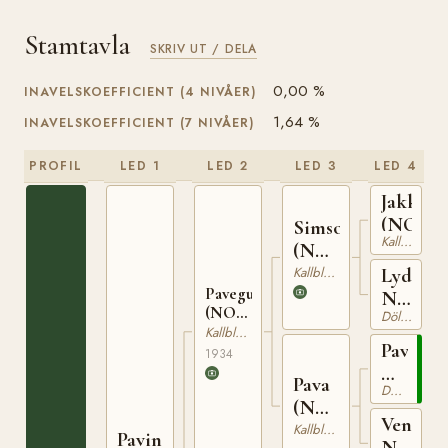
Stamtavla
SKRIV UT / DELA
0,00 %
INAVELSKOEFFICIENT (4 NIVÅER)
1,64 %
INAVELSKOEFFICIENT (7 NIVÅER)
PROFIL
LED 1
LED 2
LED 3
LED 4
Jakken
(NO)
Simson
Kallblodig Travare
(NO)
T-67
Kallblodig Travare
Lydia
Pavegutt
N
(NO)
Dölehäst
6075
T-159
Kallblodig Travare
Paven
1934
N
Pava
Dölehäst
1027
(NO)
Venus
N
Kallblodig Travare
Pavin
N