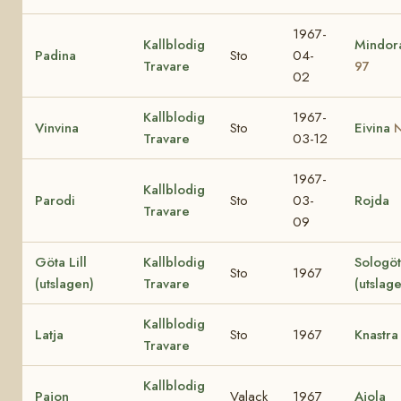
1967-
Kallblodig
Mindo
Padina
Sto
04-
Travare
97
02
Kallblodig
1967-
Vinvina
Sto
Eivina
N
Travare
03-12
1967-
Kallblodig
Parodi
Sto
03-
Rojda
Travare
09
Göta Lill
Kallblodig
Sologö
Sto
1967
(utslagen)
Travare
(utslag
Kallblodig
Latja
Sto
1967
Knastra
Travare
Kallblodig
Pajon
Valack
1967
Ajola