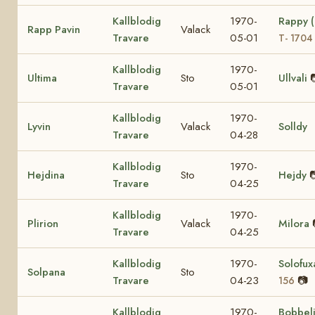
Kallblodig
1970-
Rappy 
Rapp Pavin
Valack
Travare
05-01
T- 1704
Kallblodig
1970-
Ultima
Sto
Ullvali
Travare
05-01
Kallblodig
1970-
Lyvin
Valack
Solldy
Travare
04-28
Kallblodig
1970-
Hejdina
Sto
Hejdy

Travare
04-25
Kallblodig
1970-
Plirion
Valack
Milora
Travare
04-25
Kallblodig
1970-
Solofu
Solpana
Sto
Travare
04-23
📷
156
Kallblodig
1970-
Bobbel