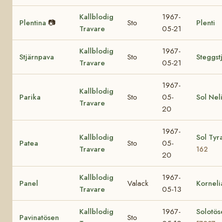
Kallblodig
1967-
Plentina
📷
Sto
Plenti
Travare
05-21
Kallblodig
1967-
Stjärnpava
Sto
Steggst
Travare
05-21
1967-
Kallblodig
Parika
Sto
05-
Sol Nel
Travare
20
1967-
Kallblodig
Sol Tyr
Patea
Sto
05-
Travare
162
20
Kallblodig
1967-
Panel
Valack
Korneli
Travare
05-13
Kallblodig
1967-
Solotös
Pavinatösen
Sto