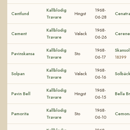
Kallblodig
1968-
Centlund
Hingst
Cenatr
Travare
06-28
Kallblodig
1968-
Cement
Valack
Cerene
Travare
06-26
Kallblodig
1968-
Skansol
Pavinskansa
Sto
Travare
06-17
18399
Kallblodig
1968-
Solpan
Valack
Solbäc
Travare
06-16
Kallblodig
1968-
Pavin Bell
Hingst
Bella B
Travare
06-15
Kallblodig
1968-
Pamorita
Sto
Cemon
Travare
06-10