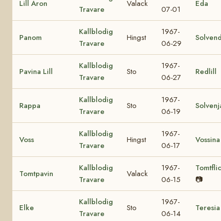
Lill Aron
Valack
Eda
Travare
07-01
Kallblodig
1967-
Panom
Hingst
Solvend
Travare
06-29
Kallblodig
1967-
Pavina Lill
Sto
Redlill
Travare
06-27
Kallblodig
1967-
Rappa
Sto
Solvenj
Travare
06-19
Kallblodig
1967-
Voss
Hingst
Vossina
Travare
06-17
Kallblodig
1967-
Tomtfli
Tomtpavin
Valack
Travare
06-15
📷
Kallblodig
1967-
Elke
Sto
Teresia
Travare
06-14