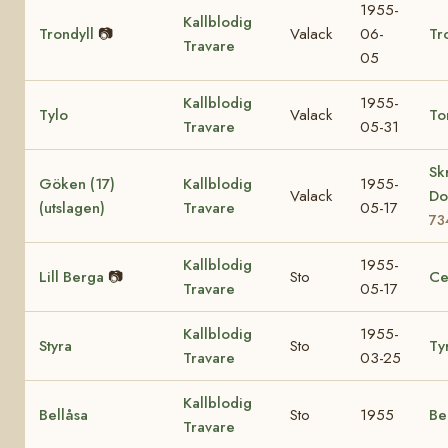
1955-
Kallblodig
Trondyll
📷
Valack
06-
Tr
Travare
05
Kallblodig
1955-
Tylo
Valack
To
Travare
05-31
Sk
Göken (17)
Kallblodig
1955-
Valack
Do
(utslagen)
Travare
05-17
73
Kallblodig
1955-
Lill Berga
📷
Sto
Ce
Travare
05-17
Kallblodig
1955-
Styra
Sto
Ty
Travare
03-25
Kallblodig
Bellåsa
Sto
1955
Be
Travare