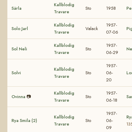
Kallblodig
Särla
Sto
1958
Pe
Travare
Kallblodig
1957-
Solo Jarl
Valack
Pi
Travare
07-06
Kallblodig
1957-
Sol Neli
Sto
Ne
Travare
06-29
1957-
Kallblodig
Solvi
Sto
06-
Lo
Travare
20
Kallblodig
1957-
Ovinna
📷
Sto
Sa
Travare
06-18
1957-
Kallblodig
Ry
Rya Smila (2)
Sto
06-
Travare
13
09