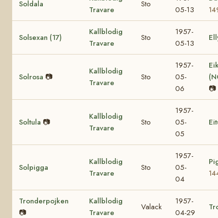
Soldala
Sto
Travare
05-13
14
Kallblodig
1957-
Solsexan (17)
Sto
Ell
Travare
05-13
1957-
Ei
Kallblodig
Solrosa
📷
Sto
05-
(N
Travare
06
📷
1957-
Kallblodig
Soltula
📷
Sto
05-
Eit
Travare
05
1957-
Kallblodig
Pi
Solpigga
Sto
05-
Travare
14
04
Tronderpojken
Kallblodig
1957-
Valack
Tr
📷
Travare
04-29