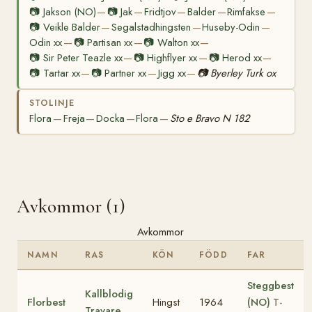
📷
Jakson (NO)
📷
Jak
Fridtjov
Balder
Rimfakse
—
—
—
—
—
📷
Veikle Balder
Segalstadhingsten
Huseby-Odin
—
—
—
Odin xx
📷
Partisan xx
📷
Walton xx
—
—
—
📷
Sir Peter Teazle xx
📷
Highflyer xx
📷
Herod xx
—
—
—
📷
Tartar xx
📷
Partner xx
Jigg xx
📷
Byerley Turk ox
—
—
—
STOLINJE
Flora
Freja
Docka
Flora
Sto e Bravo N 182
—
—
—
—
Avkommor (1)
Avkommor
NAMN
RAS
KÖN
FÖDD
FAR
Steggbest
Kallblodig
Florbest
Hingst
1964
(NO)
T-
Travare