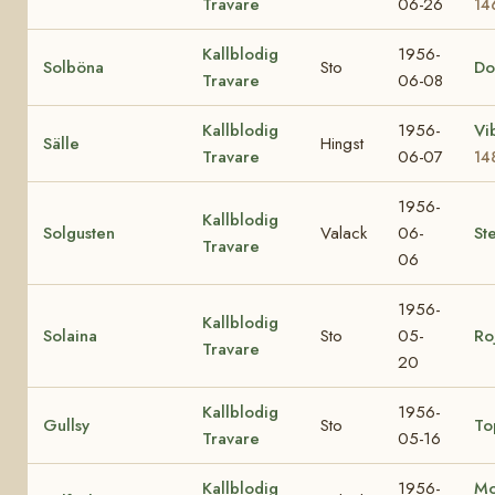
Travare
06-26
14
Kallblodig
1956-
Solböna
Sto
Do
Travare
06-08
Kallblodig
1956-
Vi
Sälle
Hingst
Travare
06-07
14
1956-
Kallblodig
Solgusten
Valack
06-
Ste
Travare
06
1956-
Kallblodig
Solaina
Sto
05-
Ro
Travare
20
Kallblodig
1956-
Gullsy
Sto
To
Travare
05-16
Kallblodig
1956-
Mo