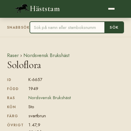
Häststam
SÖK
SNABBSÖK
Raser
›
Nordsvensk Brukshäst
Soloflora
K-6657
ID
1949
FÖDD
Nordsvensk Brukshäst
RAS
Sto
KÖN
svartbrun
FÄRG
1.47,9
ÖVRIGT