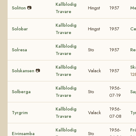
Kallblodig
Soliton
📷
Hingst
1957
Me
Travare
Kallblodig
Solobar
Hingst
1957
Ce
Travare
Kallblodig
Solresa
Sto
1957
Re
Travare
Kallblodig
Sk
Solskansen
📷
Valack
1957
Travare
12
Kallblodig
1956-
Solberga
Sto
Sa
Travare
07-19
Kallblodig
1956-
Tyrgrim
Valack
Ty
Travare
07-08
Kallblodig
1956-
Fr
Eivinsamba
Sto