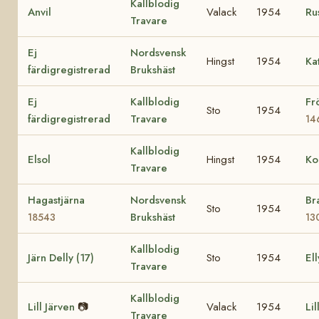
Kallblodig
Anvil
Valack
1954
Ru
Travare
Ej
Nordsvensk
Hingst
1954
Ka
färdigregistrerad
Brukshäst
Ej
Kallblodig
Fr
Sto
1954
färdigregistrerad
Travare
14
Kallblodig
Elsol
Hingst
1954
Ko
Travare
Hagastjärna
Nordsvensk
Br
Sto
1954
Brukshäst
18543
13
Kallblodig
Järn Delly (17)
Sto
1954
Ell
Travare
Kallblodig
Lill Järven
📷
Valack
1954
Lil
Travare