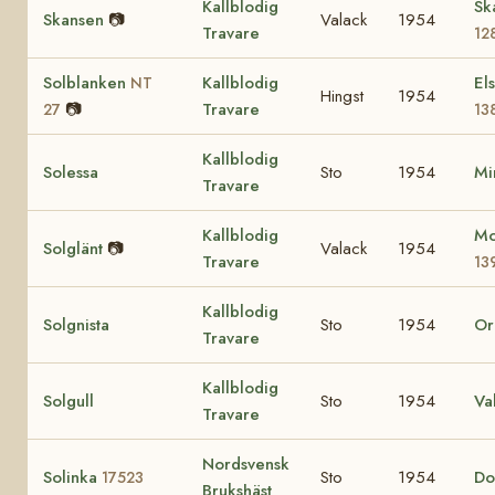
Kallblodig
Sk
Skansen
📷
Valack
1954
Travare
12
Solblanken
Kallblodig
El
NT
Hingst
1954
📷
Travare
27
13
Kallblodig
Solessa
Sto
1954
Mi
Travare
Kallblodig
Mo
Solglänt
📷
Valack
1954
Travare
13
Kallblodig
Solgnista
Sto
1954
Or
Travare
Kallblodig
Solgull
Sto
1954
Va
Travare
Nordsvensk
Solinka
Sto
1954
Do
17523
Brukshäst