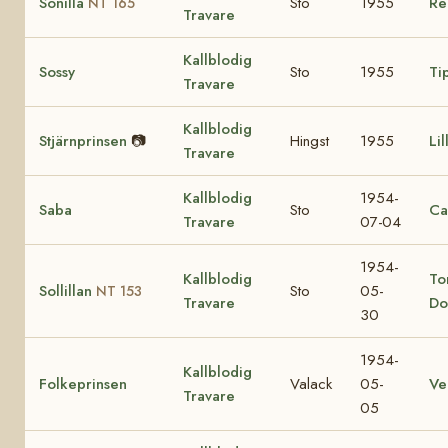
Sonilla
Sto
1955
Re
NT 165
Travare
Kallblodig
Sossy
Sto
1955
Ti
Travare
Kallblodig
Stjärnprinsen
📷
Hingst
1955
Li
Travare
Kallblodig
1954-
Saba
Sto
Ca
Travare
07-04
1954-
Kallblodig
To
Sollillan
Sto
05-
NT 153
Travare
Do
30
1954-
Kallblodig
Folkeprinsen
Valack
05-
V
Travare
05