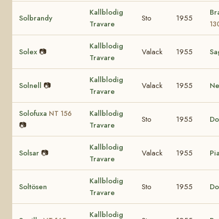
Kallblodig
Br
Solbrandy
Sto
1955
Travare
13
Kallblodig
Solex
📷
Valack
1955
Sa
Travare
Kallblodig
Solnell
📷
Valack
1955
Nel
Travare
Solofuxa
Kallblodig
NT 156
Sto
1955
Do
📷
Travare
Kallblodig
Solsar
📷
Valack
1955
Pia
Travare
Kallblodig
Soltösen
Sto
1955
Do
Travare
Kallblodig