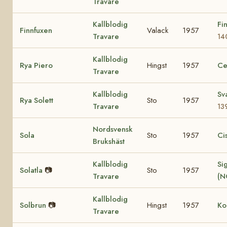
Travare
Kallblodig
Fi
Finnfuxen
Valack
1957
Travare
14
Kallblodig
Rya Piero
Hingst
1957
Ce
Travare
Kallblodig
Sv
Rya Solett
Sto
1957
Travare
13
Nordsvensk
Sola
Sto
1957
Ci
Brukshäst
Kallblodig
Sig
Solatla
📷
Sto
1957
Travare
(N
Kallblodig
Solbrun
📷
Hingst
1957
Ko
Travare