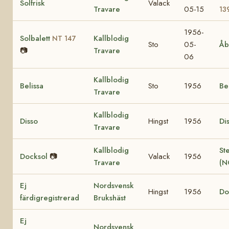
Solfrisk
Valack
Travare
05-15
13
1956-
Solbalett
Kallblodig
NT 147
Sto
05-
Åb
📷
Travare
06
Kallblodig
Belissa
Sto
1956
Be
Travare
Kallblodig
Disso
Hingst
1956
Di
Travare
Kallblodig
St
Docksol
📷
Valack
1956
Travare
(N
Ej
Nordsvensk
Hingst
1956
Do
färdigregistrerad
Brukshäst
Ej
Nordsvensk