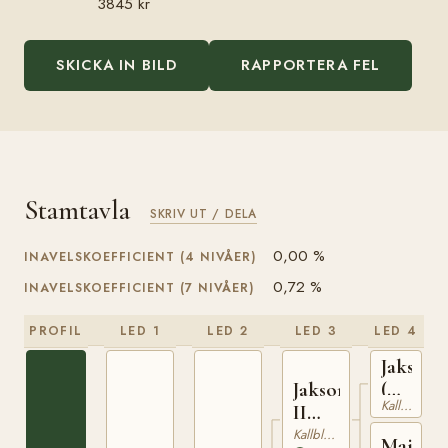
3845 kr
SKICKA IN BILD
RAPPORTERA FEL
Stamtavla
SKRIV UT / DELA
0,00 %
INAVELSKOEFFICIENT (4 NIVÅER)
0,72 %
INAVELSKOEFFICIENT (7 NIVÅER)
PROFIL
LED 1
LED 2
LED 3
LED 4
Jakson
(NO)
Jakson
Kallblodig Travare
T-
II
42
(NO)
Kallblodig Travare
Maia