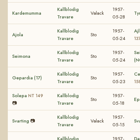
Kallblodig
1957-
Kardemumma
Valack
Ty
Travare
05-28
Kallblodig
1957-
Aj
Ajola
Sto
Travare
05-24
13
Kallblodig
1957-
Se
Seimona
Sto
Travare
05-24
(N
Kallblodig
1957-
Ce
Gepardia (17)
Sto
Travare
05-23
15
Solepa
Kallblodig
1957-
NT 149
Sto
E
📷
Travare
05-18
Kallblodig
1957-
Svarting
📷
Valack
Sv
Travare
05-15
Kallblodig
1957-
Da