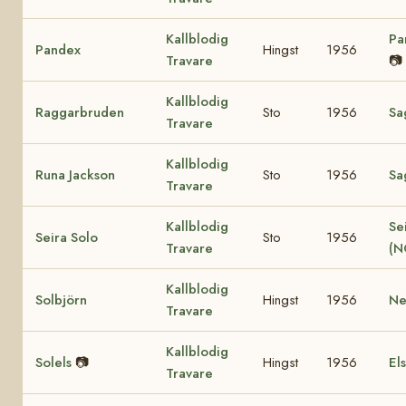
Kallblodig
Pa
Pandex
Hingst
1956
Travare
📷
Kallblodig
Raggarbruden
Sto
1956
Sa
Travare
Kallblodig
Runa Jackson
Sto
1956
Sa
Travare
Kallblodig
Se
Seira Solo
Sto
1956
Travare
(N
Kallblodig
Solbjörn
Hingst
1956
Ne
Travare
Kallblodig
Solels
📷
Hingst
1956
El
Travare