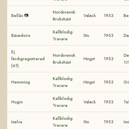
Nordsvensk
Bellås
📷
Valack
1953
Be
Brukshäst
Kallblodig
Bäsedoris
Sto
1953
De
Travare
Ej
Nordsvensk
De
färdigregistrerad
Hingst
1953
Brukshäst
10
(61)
Kallblodig
Hemming
Hingst
1953
Gö
Travare
Kallblodig
Hugin
Valack
1953
Te
Travare
Kallblodig
Iselva
Sto
1953
Iss
Travare