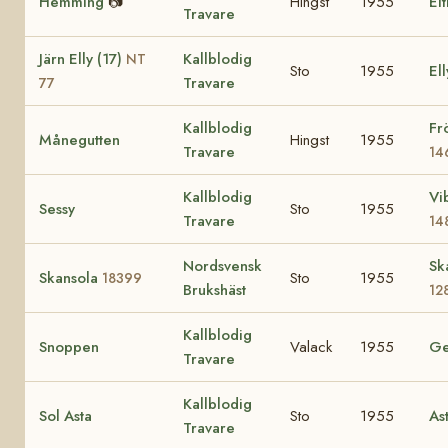
Hemming
📷
Hingst
1955
Eit
Travare
Järn Elly (17)
Kallblodig
NT
Sto
1955
Ell
Travare
77
Kallblodig
Fr
Månegutten
Hingst
1955
Travare
14
Kallblodig
Vi
Sessy
Sto
1955
Travare
14
Nordsvensk
Sk
Skansola
Sto
1955
18399
Brukshäst
12
Kallblodig
Snoppen
Valack
1955
Ge
Travare
Kallblodig
Sol Asta
Sto
1955
As
Travare