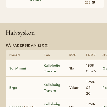
📷
233
Halvsyskon
PÅ FADERSIDAN (200)
NAMN
RAS
KÖN
FÖDD
M
Kallblodig
1958-
Sol Mimmi
Sto
Ge
Travare
05-25
1958-
Kallblodig
Ergo
Valack
05-
Re
Travare
20
Kallblodig
1958-
Sekonita
Sto
Do
NT 142