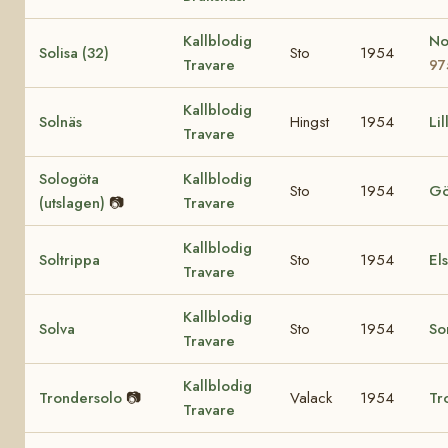
Kallblodig
No
Solisa (32)
Sto
1954
Travare
97
Kallblodig
Solnäs
Hingst
1954
Li
Travare
Sologöta
Kallblodig
Sto
1954
Gö
(utslagen)
📷
Travare
Kallblodig
Soltrippa
Sto
1954
El
Travare
Kallblodig
Solva
Sto
1954
So
Travare
Kallblodig
Trondersolo
📷
Valack
1954
Tr
Travare