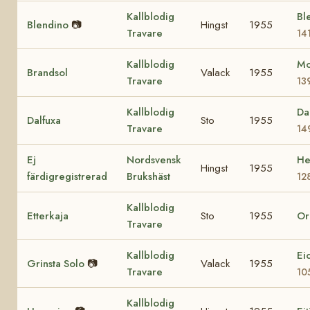
Kallblodig
Ble
Blendino
📷
Hingst
1955
Travare
14
Kallblodig
Mo
Brandsol
Valack
1955
Travare
13
Kallblodig
Da
Dalfuxa
Sto
1955
Travare
14
Ej
Nordsvensk
He
Hingst
1955
färdigregistrerad
Brukshäst
12
Kallblodig
Etterkaja
Sto
1955
Or
Travare
Kallblodig
Ei
Grinsta Solo
📷
Valack
1955
Travare
10
Kallblodig