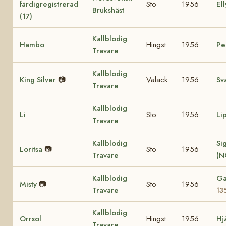
färdigregistrerad
Sto
1956
Ell
Brukshäst
(17)
Kallblodig
Hambo
Hingst
1956
Pe
Travare
Kallblodig
King Silver
📷
Valack
1956
Sv
Travare
Kallblodig
Li
Sto
1956
Li
Travare
Kallblodig
Sig
Loritsa
📷
Sto
1956
Travare
(N
Kallblodig
Ga
Misty
📷
Sto
1956
Travare
13
Kallblodig
Orrsol
Hingst
1956
Hj
Travare