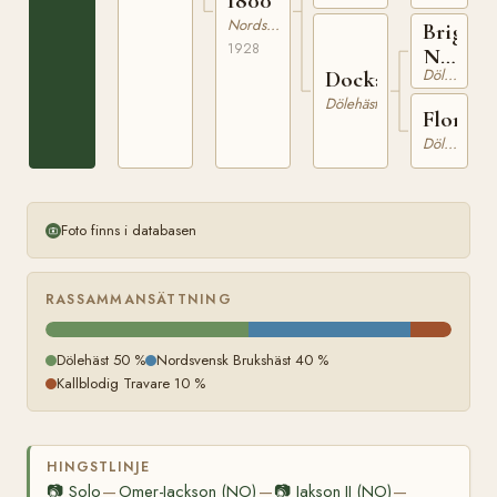
1800
Nordsvensk Brukshäst
Brig
1928
N
Dölehäst
Docka
521
Dölehäst
Flora
Dölehäst
Foto finns i databasen
RASSAMMANSÄTTNING
Dölehäst 50 %
Nordsvensk Brukshäst 40 %
Kallblodig Travare 10 %
HINGSTLINJE
📷
Solo
Omer-Jackson (NO)
📷
Jakson II (NO)
—
—
—