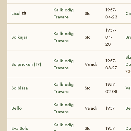
Kallblodig
1957-
Lisol
📷
Sto
Ci
Travare
04-23
1957-
Kallblodig
Solkajsa
Sto
04-
Br
Travare
20
Sk
Kallblodig
1957-
Solpricken (17)
Valack
Do
Travare
03-27
73
Kallblodig
1957-
Solbläsa
Sto
Va
Travare
02-08
Kallblodig
Bello
Valack
1957
Be
Travare
Kallblodig
Eva Solo
Sto
1957
Do