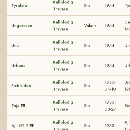
Kallblodig
Tyrafyra
Sto
1954
Tyr
Travare
Kallblodig
Ce
Ungersven
Valack
1954
Travare
14
Kallblodig
Unvi
Sto
1954
Un
Travare
Kallblodig
Urbana
Sto
1954
Ur
Travare
Kallblodig
1953-
Bj
Fixbruden
Sto
Travare
04-10
12
Kallblodig
1953-
Taja
📷
Sto
Si
Travare
03-27
Kallblodig
Aj
Ajli
📷
Sto
1953
NT 2
Travare
13