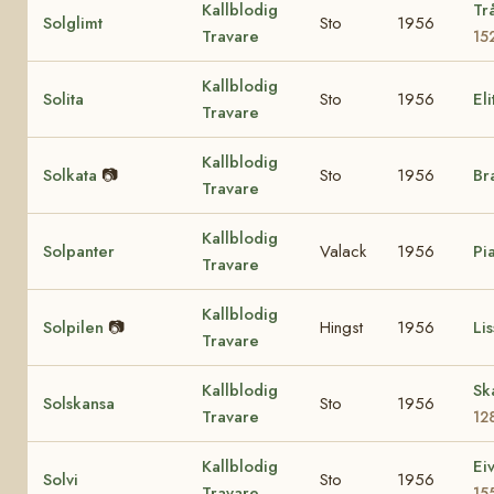
Kallblodig
Tr
Solglimt
Sto
1956
Travare
15
Kallblodig
Solita
Sto
1956
El
Travare
Kallblodig
Solkata
📷
Sto
1956
Br
Travare
Kallblodig
Solpanter
Valack
1956
Pi
Travare
Kallblodig
Solpilen
📷
Hingst
1956
Lis
Travare
Kallblodig
Sk
Solskansa
Sto
1956
Travare
12
Kallblodig
Ei
Solvi
Sto
1956
Travare
15