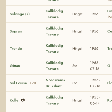
Kallblodig
Li
Solvinge (7)
Hingst
1956
Travare
15
Kallblodig
Sopran
Hingst
1956
Ce
Travare
Kallblodig
Trondo
Hingst
1956
Tr
Travare
Kallblodig
1955-
Gittan
Sto
Gi
Travare
07-16
Nordsvensk
1955-
Sol Louise
Sto
Fl
17901
Brukshäst
07-06
Kallblodig
1955-
Koller
📷
Hingst
Ko
Travare
06-14