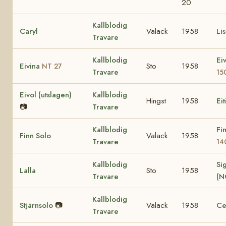
20
Kallblodig
Caryl
Valack
1958
Lis
Travare
Kallblodig
Ei
Eivina
Sto
1958
NT 27
Travare
15
Eivol (utslagen)
Kallblodig
Hingst
1958
Eit
📷
Travare
Kallblodig
Fi
Finn Solo
Valack
1958
Travare
14
Kallblodig
Sig
Lalla
Sto
1958
Travare
(N
Kallblodig
Stjärnsolo
📷
Valack
1958
Ce
Travare