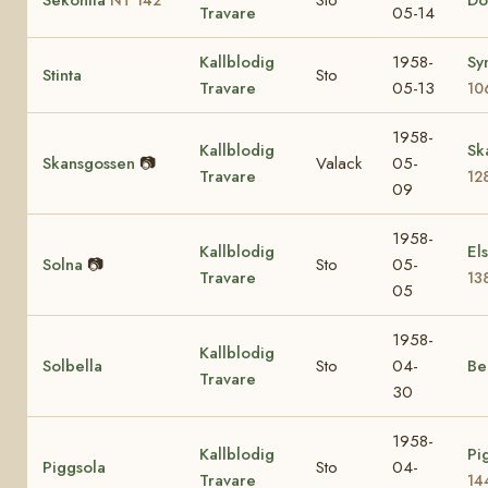
Travare
05-14
Kallblodig
1958-
Sy
Stinta
Sto
Travare
05-13
10
1958-
Kallblodig
Sk
Skansgossen
📷
Valack
05-
Travare
12
09
1958-
Kallblodig
El
Solna
📷
Sto
05-
Travare
13
05
1958-
Kallblodig
Solbella
Sto
04-
Be
Travare
30
1958-
Kallblodig
Pi
Piggsola
Sto
04-
Travare
14