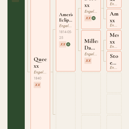
Engelskt Fullblod
xx
Engelskt Fullblod
Amand
American
XX
xx
Eclipse
xx
Engelskt Fullblod
Engelskt Fullblod
1814-05-
Messen
25
Millers
xx
XX
Engelskt Fullblod
Damsel
xx
Engelskt Fullblod
Sto
Queen
XX
e
xx
Engelskt Fullblod
Pot8os
Engelskt Fullblod
xx
1840
XX