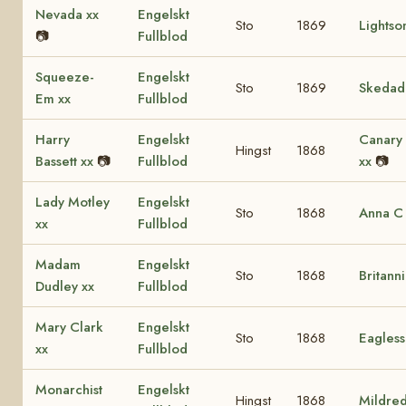
Nevada xx
Engelskt
Sto
1869
Lightso
📷
Fullblod
Squeeze-
Engelskt
Sto
1869
Skedad
Em xx
Fullblod
Harry
Engelskt
Canary 
Hingst
1868
Bassett xx
📷
Fullblod
xx
📷
Lady Motley
Engelskt
Sto
1868
Anna C
xx
Fullblod
Madam
Engelskt
Sto
1868
Britanni
Dudley xx
Fullblod
Mary Clark
Engelskt
Sto
1868
Eagless
xx
Fullblod
Monarchist
Engelskt
Hingst
1868
Mildred