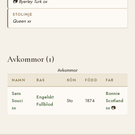
📷
Byerley Turk ox
STOLINJE
Queen xx
Avkommor (1)
Avkommor
NAMN
RAS
KÖN
FÖDD
FAR
Sans
Bonnie
Engelskt
Souci
Sto
1874
Scotland
Fullblod
xx
xx
📷