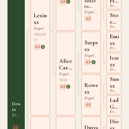
Florizel
Sister
XX
Engelskt Fullblod
to
xx
Tuckahoe
Engelskt Fullblod
Sto
Lexington
xx
XX
e
xx
Engelskt Fullblod
Alderm
Engelskt Fullblod
xx
1850-03-
Emilius
17
Sarpedon
xx
XX
Engelskt Fullblod
xx
Engelskt Fullblod
Icaria
Alice
XX
xx
Carneal
Engelskt Fullblod
xx
Engelskt Fullblod
Sumpte
1836
Rowena
xx
XX
Engelskt Fullblod
xx
Engelskt Fullblod
Lady
Dewdrop
XX
Grey
xx
Engelskt Fullblod
xx
Engelskt Fullblod
Diomed
1858
Duroc
xx
XX