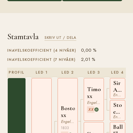
Stamtavla
SKRIV UT / DELA
0,00 %
INAVELSKOEFFICIENT (4 NIVÅER)
2,01 %
INAVELSKOEFFICIENT (7 NIVÅER)
PROFIL
LED 1
LED 2
LED 3
LED 4
Sir
Timoleon
Archy
Engelskt Fullblod
xx
xx
Engelskt Fullblod
Sto
Boston
XX
e
xx
Engelskt Fullblod
Saltram
Engelskt Fullblod
xx
Ball's
1833