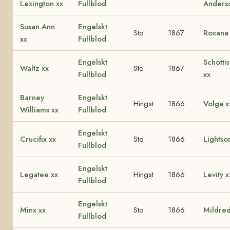
Lexington xx
Fullblod
Anders
Susan Ann
Engelskt
Sto
1867
Roxana
xx
Fullblod
Engelskt
Schotti
Waltz xx
Sto
1867
Fullblod
xx
Barney
Engelskt
Hingst
1866
Volga x
Williams xx
Fullblod
Engelskt
Crucifix xx
Sto
1866
Lightso
Fullblod
Engelskt
Legatee xx
Hingst
1866
Levity x
Fullblod
Engelskt
Minx xx
Sto
1866
Mildred
Fullblod