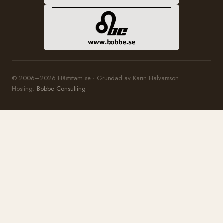
© 2006–2026 Häststam.se · Grundad av Karin Halvarsson
Hosting:
Bobbe Consulting