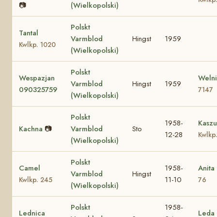
📷
(Wielkopolski)
Polskt
Tantal
Varmblod
Hingst
1959
Kwlkp. 1020
(Wielkopolski)
Polskt
Wespazjan
Weln
Varmblod
Hingst
1959
090325759
7147
(Wielkopolski)
Polskt
1958-
Kasz
Kachna
📷
Varmblod
Sto
12-28
Kwlkp
(Wielkopolski)
Polskt
Camel
1958-
Anita 
Varmblod
Hingst
11-10
Kwlkp. 245
76
(Wielkopolski)
Polskt
1958-
Lednica
Leda