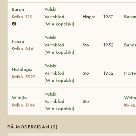
Baron
Polskt
Varmblod
Hingst
1952
Baro
Kwlkp. 123
📷
(Wielkopolski)
Polskt
Fanza
Varmblod
Sto
1952
Band
Kwlkp. 646
(Wielkopolski)
Polskt
Histologia
Varmblod
Sto
1952
Horte
Kwlkp. 5922
(Wielkopolski)
Polskt
Wilejka
Welt
Varmblod
Sto
Kwlkp. 1346
Kwlkp
(Wielkopolski)
PÅ MODERSIDAN (2)