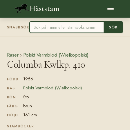
Häststam
SÖK
SNABBSÖK
Raser
›
Polskt Varmblod (Wielkopolski)
Columba Kwlkp. 410
1956
FÖDD
Polskt Varmblod (Wielkopolski)
RAS
Sto
KÖN
brun
FÄRG
161 cm
HÖJD
STAMBÖCKER