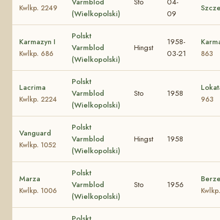
Varmblod
Sto
04-
Szcz
Kwlkp. 2249
(Wielkopolski)
09
Polskt
Karmazyn I
1958-
Karm
Varmblod
Hingst
03-21
Kwlkp. 686
863
(Wielkopolski)
Polskt
Lacrima
Loka
Varmblod
Sto
1958
Kwlkp. 2224
963
(Wielkopolski)
Polskt
Vanguard
Varmblod
Hingst
1958
Kwlkp. 1052
(Wielkopolski)
Polskt
Marza
Berz
Varmblod
Sto
1956
Kwlkp. 1006
Kwlkp
(Wielkopolski)
Polskt