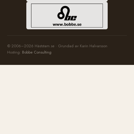
© 2006–2026 Häststam.se · Grundad av Karin Halvarsson
Hosting:
Bobbe Consulting