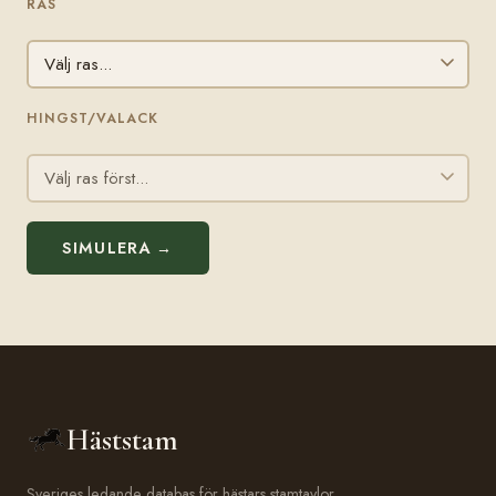
RAS
HINGST/VALACK
SIMULERA →
Häststam
Sveriges ledande databas för hästars stamtavlor