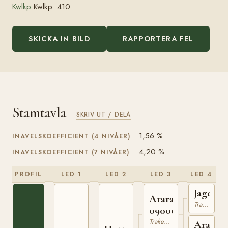
Kwlkp
Kwlkp. 410
SKICKA IN BILD
RAPPORTERA FEL
Stamtavla
SKRIV UT / DELA
1,56 %
INAVELSKOEFFICIENT (4 NIVÅER)
4,20 %
INAVELSKOEFFICIENT (7 NIVÅER)
PROFIL
LED 1
LED 2
LED 3
LED 4
Jagdhel
Ararad
Trakehner
090001721
Trakehner
Ara