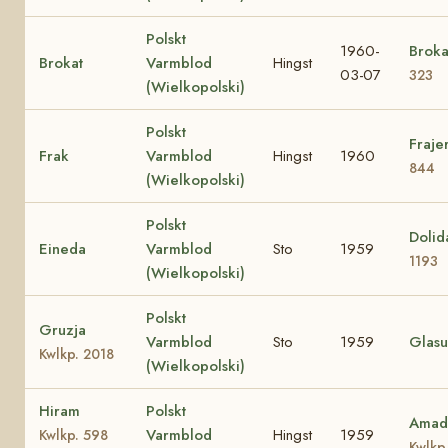
Polskt
1960-
Brok
Brokat
Varmblod
Hingst
03-07
323
(Wielkopolski)
Polskt
Fraje
Frak
Varmblod
Hingst
1960
844
(Wielkopolski)
Polskt
Doli
Eineda
Varmblod
Sto
1959
1193
(Wielkopolski)
Polskt
Gruzja
Varmblod
Sto
1959
Glasu
Kwlkp. 2018
(Wielkopolski)
Hiram
Polskt
Amad
Varmblod
Hingst
1959
Kwlkp. 598
Kwlkp