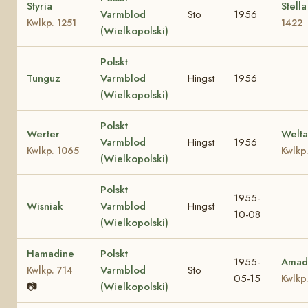
Styria
Stell
Varmblod
Sto
1956
Kwlkp. 1251
1422
(Wielkopolski)
Polskt
Tunguz
Varmblod
Hingst
1956
(Wielkopolski)
Polskt
Werter
Welt
Varmblod
Hingst
1956
Kwlkp. 1065
Kwlkp
(Wielkopolski)
Polskt
1955-
Wisniak
Varmblod
Hingst
10-08
(Wielkopolski)
Hamadine
Polskt
1955-
Amad
Varmblod
Sto
Kwlkp. 714
05-15
Kwlkp
📷
(Wielkopolski)