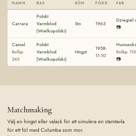
NAMN
RAS
KÖN
FÖDD
FAR
Polskt
Dziegiel 
Carrara
Varmblod
Sto
1963
📷
(Wielkopolski)
Camel
Polskt
Hunnenk
1958-
Varmblod
Hingst
Kwlkp.
Kwlkp. 11
11-10
(Wielkopolski)
📷
245
Matchmaking
Välj en hingst eller valack för att simulera en stamtavla
för ett föl med Columba som mor.