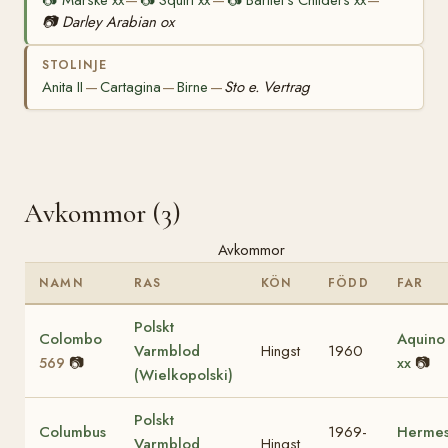
📷
Marske xx
📷
Squirt xx
📷
Bartlet's Childers xx
—
—
—
📷
Darley Arabian ox
STOLINJE
Anita II
Cartagina
Birne
Sto e. Vertrag
—
—
—
Avkommor (3)
Avkommor
NAMN
RAS
KÖN
FÖDD
FAR
Polskt
Colombo
Aquino 
Varmblod
Hingst
1960
📷
xx
📷
569
(Wielkopolski)
Polskt
Columbus
1969-
Herme
Varmblod
Hingst