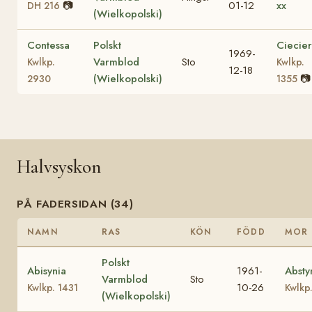
📷
01-12
xx
DH 216
(Wielkopolski)
Contessa
Polskt
Ciecie
1969-
Varmblod
Sto
Kwlkp.
Kwlkp.
12-18
(Wielkopolski)
📷
2930
1355
Halvsyskon
PÅ FADERSIDAN (34)
NAMN
RAS
KÖN
FÖDD
MOR
Polskt
Abisynia
1961-
Absty
Varmblod
Sto
10-26
Kwlkp. 1431
Kwlkp.
(Wielkopolski)