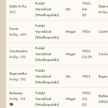
Polskt
1955-
Defa
Depre
Kwlkp.
Varmblod
Sto
04-
502
Kwlkp
(Wielkopolski)
20
Polskt
Facet
Varmblod
Hingst
1954
Centr
Kwlkp. 489
(Wielkopolski)
Polskt
Cechmistrz
1953-
Varmblod
Hingst
Cech
03-29
Kwlkp. 252
(Wielkopolski)
Polskt
Bajerantka
Varmblod
Sto
1953
Bajec
Kwlkp. 150
(Wielkopolski)
Belaney
Polskt
1952-
Behla
Varmblod
Hingst
03-
Kwlkp. 139
0902
📷
(Wielkopolski)
02