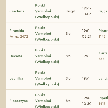
Polskt
1961-
Szachista
Varmblod
Hingst
Sajga
10-06
(Wielkopolski)
Polskt
Piramida
1961-
Piras
Varmblod
Sto
03-21
Kwlkp. 2472
1143
(Wielkopolski)
Polskt
Cart
Decarta
Varmblod
Sto
1961
878
(Wielkopolski)
Polskt
Lechitka
Varmblod
Sto
1961
Laticj
(Wielkopolski)
Polskt
1960-
Pipe
Piperazyna
Varmblod
Sto
10-30
1413
(Wielkopolski)