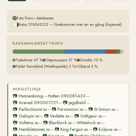
Vertrag
Foto finns i databasen
Astor 310043122 — förekommer mer än en gång (linjeavel)
RASSAMMANSÄTTNING
Trakehner 47 %
Ostpreussare 37 %
Graditz 10 %
Polskt Varmblod (Wielkopolski) 3 %
Okänd 3 %
HINGSTLINJE
📷
Hunnenkönig
Hutten 090081433
—
—
📷
Ararad 090001721
📷
Jagdheld
—
—
📷
Perfectionist xx
📷
Persimmon xx
📷
St Simon xx
—
—
—
📷
Galopin xx
📷
Vedette xx
📷
Voltigeur xx
—
—
—
📷
Voltaire xx
📷
Blacklock xx
Whitelock xx
—
—
—
📷
Hambletonian xx
📷
King Fergus xx
📷
Eclipse xx
—
—
—