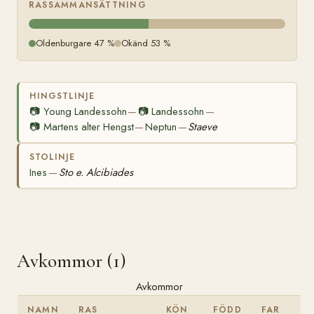
RASSAMMANSÄTTNING
Oldenburgare 47 %
Okänd 53 %
HINGSTLINJE
📷
Young Landessohn
📷
Landessohn
—
—
📷
Martens alter Hengst
Neptun
Staeve
—
—
STOLINJE
Ines
Sto e. Alcibiades
—
Avkommor (1)
Avkommor
NAMN
RAS
KÖN
FÖDD
FAR