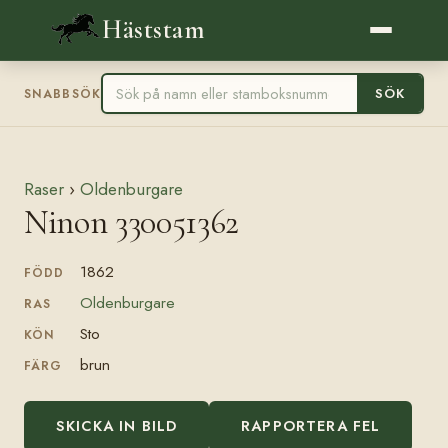
Häststam
SÖK
SNABBSÖK
Raser
›
Oldenburgare
Ninon 330051362
1862
FÖDD
Oldenburgare
RAS
Sto
KÖN
brun
FÄRG
SKICKA IN BILD
RAPPORTERA FEL