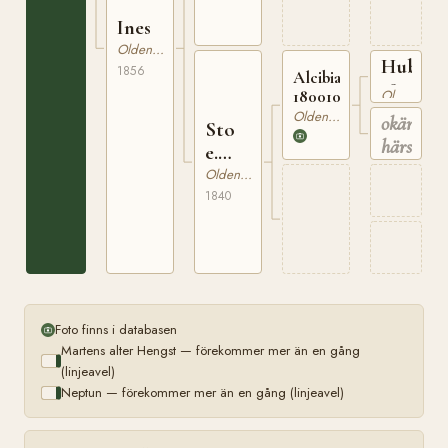
Ines
Oldenburgare
Hubert
1856
Alcibiades
180008
180010534
Oldenburgare
Oldenburgare
okänd
Sto
härstam
e.
Alcibiades
Oldenburgare
1840
Foto finns i databasen
Martens alter Hengst — förekommer mer än en gång
(linjeavel)
Neptun — förekommer mer än en gång (linjeavel)