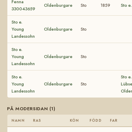
Fenna
Oldenburgare
Sto
1859
Sto e
330043659
Sto e.
Young
Oldenburgare
Sto
Landessohn
Sto e.
Young
Oldenburgare
Sto
Landessohn
Sto e.
Sto e.
Young
Oldenburgare
Sto
Lübs
Landessohn
Olde
PÅ MODERSIDAN (1)
NAMN
RAS
KÖN
FÖDD
FAR