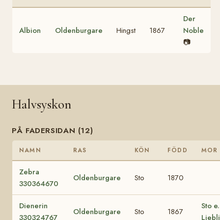
Der
Albion
Oldenburgare
Hingst
1867
Noble
📷
Halvsyskon
PÅ FADERSIDAN (12)
NAMN
RAS
KÖN
FÖDD
MOR
Zebra
Oldenburgare
Sto
1870
330364670
Dienerin
Sto e.
Oldenburgare
Sto
1867
330324767
Liebl