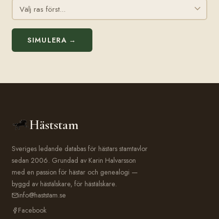
SIMULERA →
Häststam
Sveriges ledande databas för hästars stamtavlor
sedan 2006. Grundad av Karin Halvarsson
med en passion för hästar och genealogi —
byggd av hästälskare, för hästälskare.
info@haststam.se
Facebook