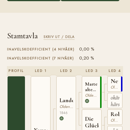
Stamtavla
SKRIV UT / DELA
0,00 %
INAVELSKOEFFICIENT (4 NIVÅER)
0,20 %
INAVELSKOEFFICIENT (7 NIVÅER)
PROFIL
LED 1
LED 2
LED 3
LED 4
Neptun
Martens
Oldenburgare
alter
Hengst
Oldenburgare
okänd
Landessohn
härstam
Oldenburgare
1846
Robust
Die
Oldenburgare
Glückliche