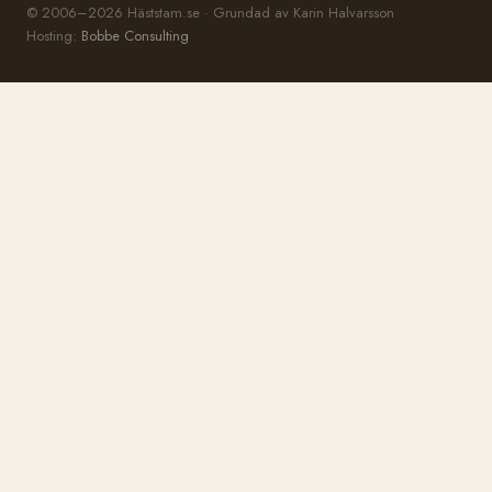
© 2006–2026 Häststam.se · Grundad av Karin Halvarsson
Hosting:
Bobbe Consulting