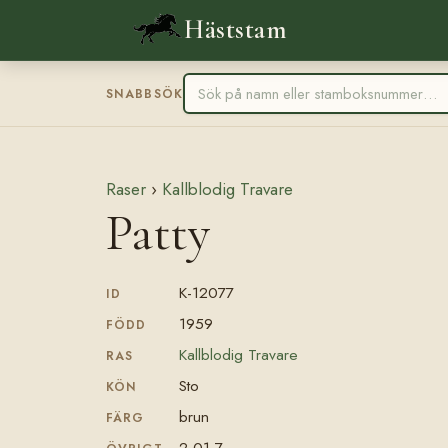
Häststam
SNABBSÖK
Raser
›
Kallblodig Travare
Patty
K-12077
ID
1959
FÖDD
Kallblodig Travare
RAS
Sto
KÖN
brun
FÄRG
2.01,7