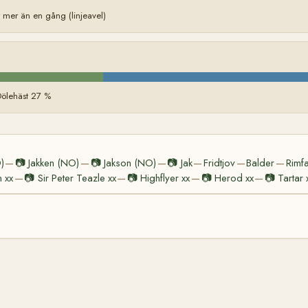
er än en gång (linjeavel)
Dölehäst 27 %
)
📷
Jakken (NO)
📷
Jakson (NO)
📷
Jak
Fridtjov
Balder
Rimf
—
—
—
—
—
—
 xx
📷
Sir Peter Teazle xx
📷
Highflyer xx
📷
Herod xx
📷
Tartar 
—
—
—
—