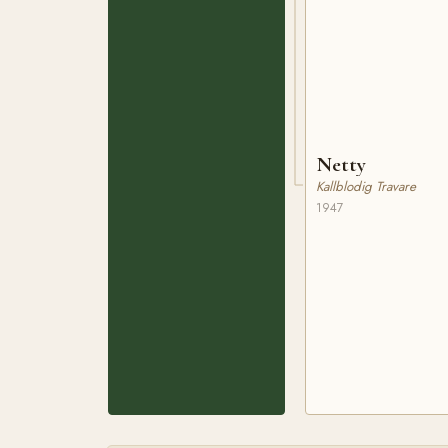
Netty
Kallblodig Travare
1947