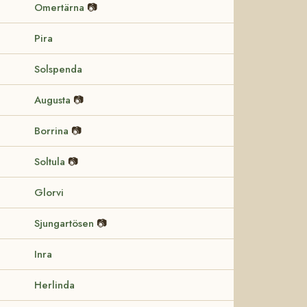
Omertärna
📷
Pira
Solspenda
Augusta
📷
Borrina
📷
Soltula
📷
Glorvi
Sjungartösen
📷
Inra
Herlinda