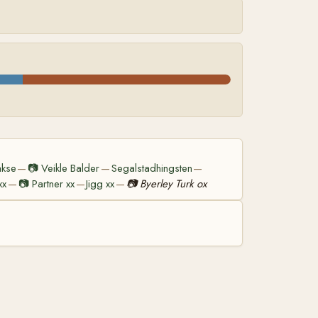
akse
📷
Veikle Balder
Segalstadhingsten
—
—
—
xx
📷
Partner xx
Jigg xx
📷
Byerley Turk ox
—
—
—