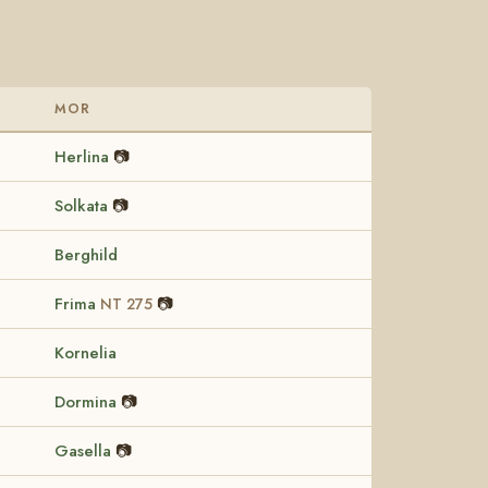
MOR
Herlina
📷
Solkata
📷
Berghild
Frima
📷
NT 275
Kornelia
Dormina
📷
Gasella
📷