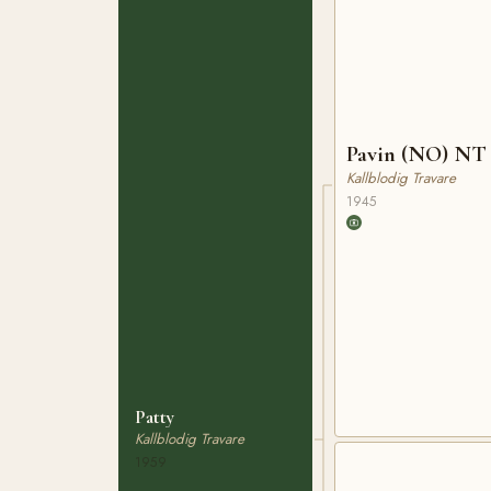
Pavin (NO) NT 
Kallblodig Travare
1945
Patty
Kallblodig Travare
1959