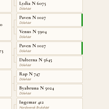
Lydia N 6075
Dölehäst
Paven N 1027
Dölehäst
70
Venus N 5904
Dölehäst
Paven N 1027
73
Dölehäst
Dalterna N 5645
Dölehäst
Rap N 747
Dölehäst
Byabruna N 5024
Dölehäst
Ingemar 412
Nordsvensk Brukshäst