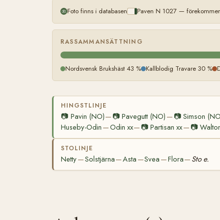
Foto finns i databasen
Paven N 1027 — förekommer m
RASSAMMANSÄTTNING
Nordsvensk Brukshäst 43 %
Kallblodig Travare 30 %
HINGSTLINJE
📷
Pavin (NO)
📷
Pavegutt (NO)
📷
Simson (NO
—
—
Huseby-Odin
Odin xx
📷
Partisan xx
📷
Walton
—
—
—
STOLINJE
Netty
Solstjärna
Asta
Svea
Flora
Sto e.
—
—
—
—
—