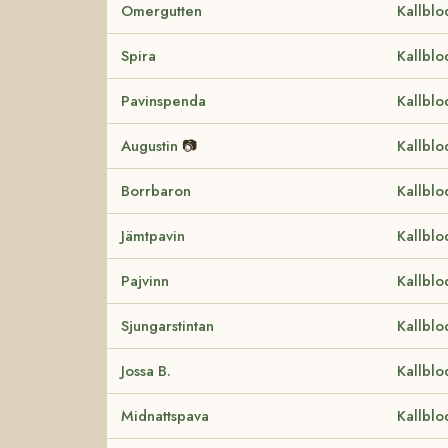
Omergutten
Kallblo
Spira
Kallblo
Pavinspenda
Kallblo
Augustin
📷
Kallblo
Borrbaron
Kallblo
Jämtpavin
Kallblo
Pajvinn
Kallblo
Sjungarstintan
Kallblo
Jossa B.
Kallblo
Midnattspava
Kallblo