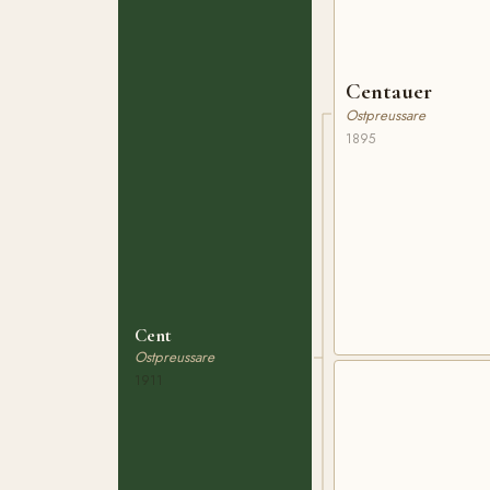
Centauer
Ostpreussare
1895
Cent
Ostpreussare
1911