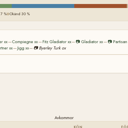
17 %
Okänd 30 %
r xx
Compiegne xx
Fitz Gladiator xx
📷
Gladiator xx
📷
Partisan
—
—
—
—
rtner xx
Jigg xx
📷
Byerley Turk ox
—
—
Avkommor
KÖN
FÖ