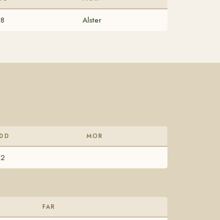
28
Alster
DD
MOR
12
FAR