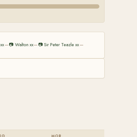
 xx
📷
Walton xx
📷
Sir Peter Teazle xx
—
—
—
DD
MOR