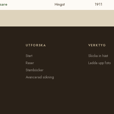
sare
Hingst
1911
UTFORSKA
VERKTYG
Start
Skicka in häst
Raser
Ladda upp foto
Stamböcker
Avancerad sökning