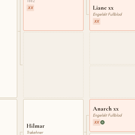
1882
Liane xx
XX
Engelskt Fullblod
XX
Anarch xx
Engelskt Fullblod
XX
Hilmar
Trakehner