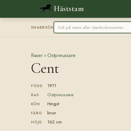
Häststam
SNABBSÖK
Raser
›
Ostpreussare
Cent
1911
FÖDD
Ostpreussare
RAS
Hingst
KÖN
brun
FÄRG
162 cm
HÖJD