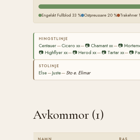
Engelskt Fullblod 33 %
Ostpreussare 20 %
Trakehner 
HINGSTLINJE
Centauer
Cicero xx
📷
Chamant xx
📷
Morteme
—
—
—
📷
Highflyer xx
📷
Herod xx
📷
Tartar xx
📷
Pa
—
—
—
STOLINJE
Else
Juste
Sto e. Elimar
—
—
Avkommor (1)
NAMN
RAS