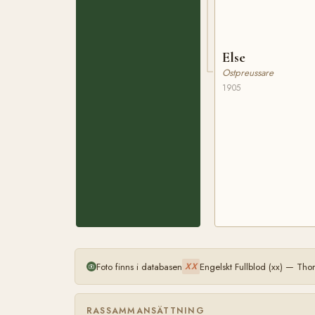
Else
Ostpreussare
1905
Foto finns i databasen
Engelskt Fullblod (xx) — Th
XX
RASSAMMANSÄTTNING