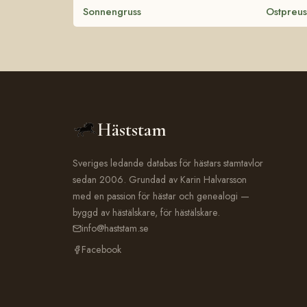
Sonnengruss
Ostpreus
Häststam
Sveriges ledande databas för hästars stamtavlor
sedan 2006. Grundad av Karin Halvarsson
med en passion för hästar och genealogi —
byggd av hästälskare, för hästälskare.
info@haststam.se
Facebook