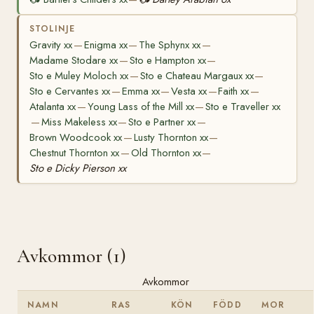
STOLINJE
Gravity xx
Enigma xx
The Sphynx xx
—
—
—
Madame Stodare xx
Sto e Hampton xx
—
—
Sto e Muley Moloch xx
Sto e Chateau Margaux xx
—
—
Sto e Cervantes xx
Emma xx
Vesta xx
Faith xx
—
—
—
—
Atalanta xx
Young Lass of the Mill xx
Sto e Traveller xx
—
—
Miss Makeless xx
Sto e Partner xx
—
—
—
Brown Woodcook xx
Lusty Thornton xx
—
—
Chestnut Thornton xx
Old Thornton xx
—
—
Sto e Dicky Pierson xx
Avkommor (1)
Avkommor
NAMN
RAS
KÖN
FÖDD
MOR