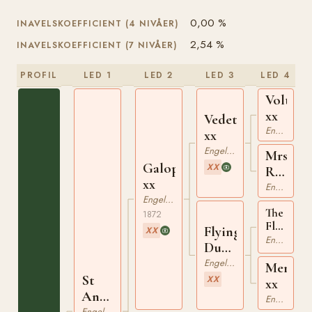
0,00 %
INAVELSKOEFFICIENT (4 NIVÅER)
2,54 %
INAVELSKOEFFICIENT (7 NIVÅER)
PROFIL
LED 1
LED 2
LED 3
LED 4
Voltige
xx
Vedette
Engelskt Fullblod
xx
Engelskt Fullblod
Mrs
Galopin
XX
Ridgew
xx
xx
Engelskt Fullblod
Engelskt Fullblod
The
1872
Flying
Flying
XX
Dutchma
Engelskt Fullblod
Duchess
xx
xx
Engelskt Fullblod
Merope
St
XX
xx
Angelo
Engelskt Fullblod
Engelskt Fullblod