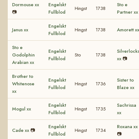
Dormouse xx
Engelskt
Sto e
Hingst
1738
📷
Fullblod
Partner xx
Engelskt
Janus xx
Hingst
1738
Amorett x
Fullblod
Sto e
Engelskt
Silverlock
Godolphin
Sto
1738
Fullblod
xx
📷
Arabian xx
Brother to
Engelskt
Sister to
Whitenose
Hingst
1736
Fullblod
Blaze xx
xx
Engelskt
Sachrissa
Mogul xx
Hingst
1735
Fullblod
xx
Engelskt
Roxana xx
Cade xx
📷
Hingst
1734
Fullblod
📷