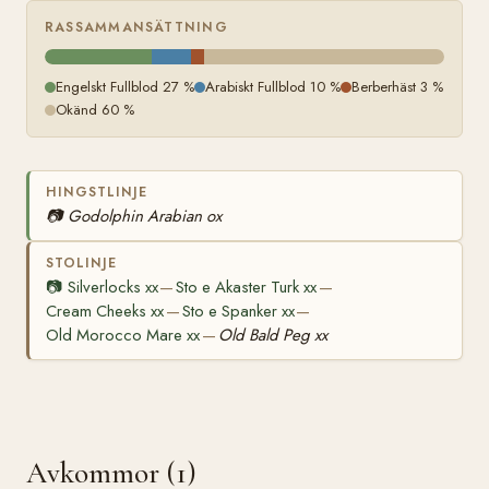
RASSAMMANSÄTTNING
Engelskt Fullblod 27 %
Arabiskt Fullblod 10 %
Berberhäst 3 %
Okänd 60 %
HINGSTLINJE
📷
Godolphin Arabian ox
STOLINJE
📷
Silverlocks xx
Sto e Akaster Turk xx
—
—
Cream Cheeks xx
Sto e Spanker xx
—
—
Old Morocco Mare xx
Old Bald Peg xx
—
Avkommor (1)