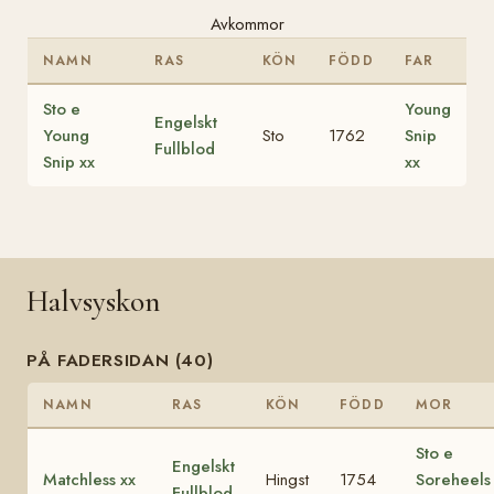
Avkommor
NAMN
RAS
KÖN
FÖDD
FAR
Sto e
Young
Engelskt
Young
Sto
1762
Snip
Fullblod
Snip xx
xx
Halvsyskon
PÅ FADERSIDAN (40)
NAMN
RAS
KÖN
FÖDD
MOR
Sto e
Engelskt
Matchless xx
Hingst
1754
Soreheels
Fullblod