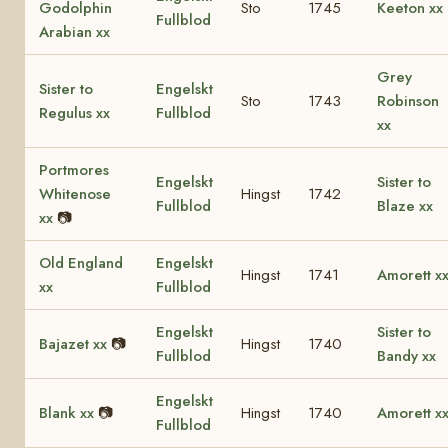
Godolphin
Sto
1745
Keeton xx
Fullblod
Arabian xx
Grey
Sister to
Engelskt
Sto
1743
Robinson
Regulus xx
Fullblod
xx
Portmores
Engelskt
Sister to
Whitenose
Hingst
1742
Fullblod
Blaze xx
xx
📷
Old England
Engelskt
Hingst
1741
Amorett x
xx
Fullblod
Engelskt
Sister to
Bajazet xx
📷
Hingst
1740
Fullblod
Bandy xx
Engelskt
Blank xx
📷
Hingst
1740
Amorett x
Fullblod