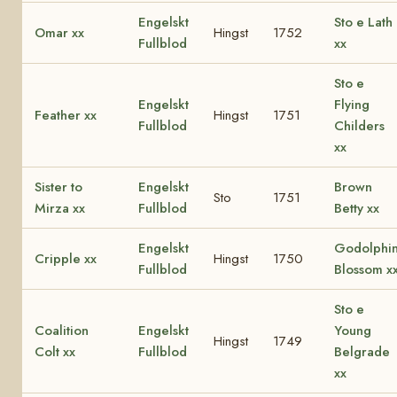
Engelskt
Sto e Lath
Omar xx
Hingst
1752
Fullblod
xx
Sto e
Engelskt
Flying
Feather xx
Hingst
1751
Fullblod
Childers
xx
Sister to
Engelskt
Brown
Sto
1751
Mirza xx
Fullblod
Betty xx
Engelskt
Godolphi
Cripple xx
Hingst
1750
Fullblod
Blossom x
Sto e
Coalition
Engelskt
Young
Hingst
1749
Colt xx
Fullblod
Belgrade
xx