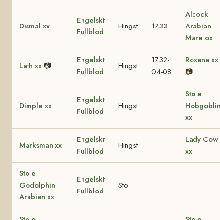
Alcock
Engelskt
Dismal xx
Hingst
1733
Arabian
Fullblod
Mare ox
Engelskt
1732-
Roxana xx
Lath xx
📷
Hingst
Fullblod
04-08
📷
Sto e
Engelskt
Dimple xx
Hingst
Hobgobli
Fullblod
xx
Engelskt
Lady Cow
Marksman xx
Hingst
Fullblod
xx
Sto e
Engelskt
Godolphin
Sto
Fullblod
Arabian xx
Sto e
Sto e