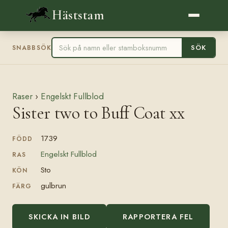
Häststam
SÖK
SNABBSÖK
Raser
›
Engelskt Fullblod
Sister two to Buff Coat xx
1739
FÖDD
Engelskt Fullblod
RAS
Sto
KÖN
gulbrun
FÄRG
SKICKA IN BILD
RAPPORTERA FEL