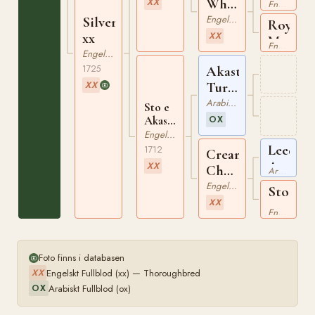
Whynot
XX
Engelskt Fullblod
xx
Engelskt Fullblod
Silverlocks
Royal
xx
XX
Mare
Engelskt Fullblod
Engelskt Fullblod
xx
Akaster
1725
Turk
XX
ox
Arabiskt Fullblod
Sto e
Akaster
OX
Turk
Engelskt Fullblod
xx
Leedes
1712
Cream
Arabia
XX
Cheeks
Arabiskt Fullblod
ox
xx
Engelskt Fullblod
Sto
XX
e
Engelskt Fullblod
Spanke
xx
Foto finns i databasen
Engelskt Fullblod (xx) — Thoroughbred
XX
Arabiskt Fullblod (ox)
OX