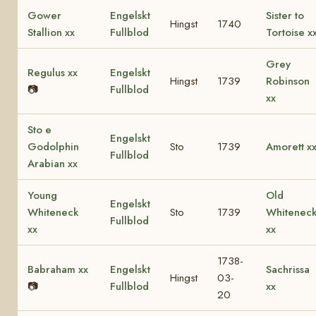
Gower
Engelskt
Sister to
Hingst
1740
Stallion xx
Fullblod
Tortoise x
Grey
Regulus xx
Engelskt
Hingst
1739
Robinson
📷
Fullblod
xx
Sto e
Engelskt
Godolphin
Sto
1739
Amorett x
Fullblod
Arabian xx
Young
Old
Engelskt
Whiteneck
Sto
1739
Whitenec
Fullblod
xx
xx
1738-
Babraham xx
Engelskt
Sachrissa
Hingst
03-
📷
Fullblod
xx
20