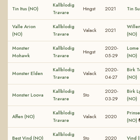
Kallblodig
Tin Itus (NO)
Hingst
2021
Tin Su
Travare
Valle Arion
Kallblodig
Wille
Valack
2021
(NO)
Travare
(NO)
Monster
Kallblodig
2020-
Lome 
Hingst
Mohawk
Travare
05-29
(NO)
Kallblodig
2020-
Birk T
Monster Elden
Valack
Travare
04-27
(NO)
Kallblodig
2020-
Birk L
Monster Loova
Sto
Travare
03-29
(NO)
Kallblodig
Prinse
Affen (NO)
Valack
2020
Travare
(NO)
Kallblodig
Best Vind (NO)
Sto
2020
Vind 