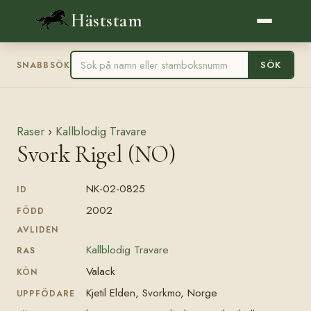
Häststam
SÖK
SNABBSÖK
Raser
›
Kallblodig Travare
Svork Rigel (NO)
NK-02-0825
ID
2002
FÖDD
AVLIDEN
Kallblodig Travare
RAS
Valack
KÖN
Kjetil Elden, Svorkmo, Norge
UPPFÖDARE