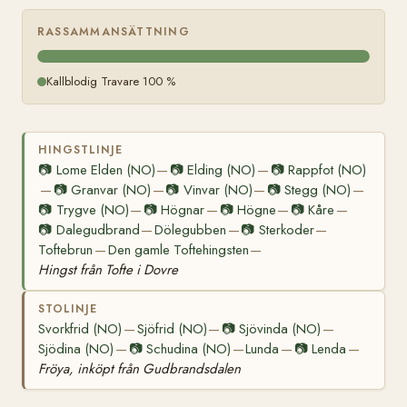
RASSAMMANSÄTTNING
Kallblodig Travare 100 %
HINGSTLINJE
📷
Lome Elden (NO)
📷
Elding (NO)
📷
Rappfot (NO)
—
—
📷
Granvar (NO)
📷
Vinvar (NO)
📷
Stegg (NO)
—
—
—
—
📷
Trygve (NO)
📷
Högnar
📷
Högne
📷
Kåre
—
—
—
—
📷
Dalegudbrand
Dölegubben
📷
Sterkoder
—
—
—
Toftebrun
Den gamle Toftehingsten
—
—
Hingst från Tofte i Dovre
STOLINJE
Svorkfrid (NO)
Sjöfrid (NO)
📷
Sjövinda (NO)
—
—
—
Sjödina (NO)
📷
Schudina (NO)
Lunda
📷
Lenda
—
—
—
—
Fröya, inköpt från Gudbrandsdalen