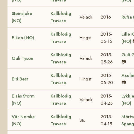
Steinsloke
Kallblodig
Valack
2016
Rufsa
(NO)
Travare
Kallblodig
2015-
Lille K
Eiken (NO)
Hingst
Travare
06-16
(NO)
Kallblodig
2015-
Guli 
Guli Tyson
Valack
Travare
05-26
📷
Kallblodig
2015-
Axelin
Eld Best
Hingst
Travare
05-20
📷
Elsås Storm
Kallblodig
2015-
Lykkje
Valack
(NO)
Travare
04-25
(NO)
Vår Norska
Kallblodig
2015-
Mörtv
Sto
(NO)
Travare
04-15
Spang