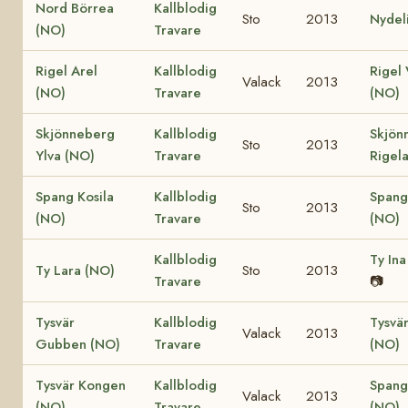
Nord Börrea
Kallblodig
Sto
2013
Nydel
(NO)
Travare
Rigel Arel
Kallblodig
Rigel 
Valack
2013
(NO)
Travare
(NO)
Skjönneberg
Kallblodig
Skjön
Sto
2013
Ylva (NO)
Travare
Rigel
Spang Kosila
Kallblodig
Spang
Sto
2013
(NO)
Travare
(NO)
Kallblodig
Ty Ina
Ty Lara (NO)
Sto
2013
Travare
📷
Tysvär
Kallblodig
Tysvär
Valack
2013
Gubben (NO)
Travare
(NO)
Tysvär Kongen
Kallblodig
Spang
Valack
2013
(NO)
Travare
(NO)