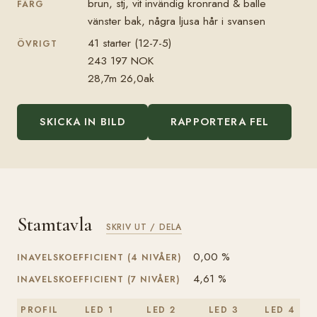
brun, stj, vit invändig kronrand & balle
FÄRG
vänster bak, några ljusa hår i svansen
41 starter (12-7-5)
ÖVRIGT
243 197 NOK
28,7m 26,0ak
SKICKA IN BILD
RAPPORTERA FEL
Stamtavla
SKRIV UT / DELA
0,00 %
INAVELSKOEFFICIENT (4 NIVÅER)
4,61 %
INAVELSKOEFFICIENT (7 NIVÅER)
PROFIL
LED 1
LED 2
LED 3
LED 4