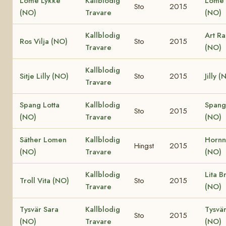
Lome Lykke
Kallblodig
Lome 
Sto
2015
(NO)
Travare
(NO)
Kallblodig
Art R
Ros Vilja (NO)
Sto
2015
Travare
(NO)
Kallblodig
Sitje Lilly (NO)
Sto
2015
Jilly (
Travare
Spang Lotta
Kallblodig
Spang
Sto
2015
(NO)
Travare
(NO)
Säther Lomen
Kallblodig
Hornne
Hingst
2015
(NO)
Travare
(NO)
Kallblodig
Lita B
Troll Vita (NO)
Sto
2015
Travare
(NO)
Tysvär Sara
Kallblodig
Tysvä
Sto
2015
(NO)
Travare
(NO)