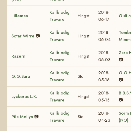
Kallblodig
2018-
Lilleman
Hingst
Guli 
Travare
06-17
Kallblodig
2018-
Tomb
Sotar Wirre
📷
Hingst
Travare
06-04
Mimm
Kallblodig
2018-
Zara 
Räzern
Hingst
Travare
06-03
📷
Kallblodig
2018-
G.G.H
G.G.Sara
Sto
Travare
05-16
📷
Kallblodig
2018-
B.B.S.
Lyckorus L.K.
Hingst
Travare
05-15
📷
Kallblodig
2018-
Sorm B
Pila Mollyn
📷
Sto
Travare
04-23
(NO)