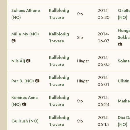
Soltuns Athene
Kallblodig
2014-
Grött
Sto
(NO)
Travare
06-30
(NO)
Hongs
Mille My (NO)
Kallblodig
2014-
Sto
Sokka
📷
Travare
06-07
📷
Kallblodig
2014-
Nils Ålj
📷
Hingst
Solma
Travare
06-05
Kallblodig
2014-
Per B. (NO)
📷
Hingst
Ullsti
Travare
06-01
Komnes Anna
Kallblodig
2014-
Sto
Mathe
(NO)
📷
Travare
05-24
Kallblodig
2014-
Dixi D
Gullrush (NO)
Sto
Travare
05-15
(NO)