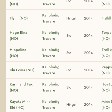
Sto
2014
(NO)
Travare
(NO)
Kallblodig
Flytin (NO)
Hingst
2014
Flytlil
Travare
Hage Elna
Kallblodig
Torpa
Sto
2014
(NO)
Travare
(NO)
Hippoline
Kallblodig
Troll 
Sto
2014
(NO)
Travare
(NO)
Kallblodig
Rapps
Idu Loma (NO)
Sto
2014
Travare
(NO)
Karmland Faxi
Kallblodig
Hövåg
Sto
2014
(NO)
Travare
(NO)
Kayaks Minn
Kallblodig
Minn S
Hingst
2014
Eld (NO)
Travare
(NO)