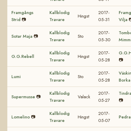
Framgångs
Kallblodig
2017-
Framg
Hingst
Strid
📷
Travare
05-31
Vilja

Kallblodig
2017-
Tomb
Sotar Maja
📷
Sto
Travare
05-30
Mimm
Kallblodig
2017-
G.G.H
G.G.Rebell
Hingst
Travare
05-28
📷
Kallblodig
2017-
Väski
Lumi
Sto
Travare
05-28
Borka
Kallblodig
2017-
Tindr
Supermusse
📷
Valack
Travare
05-27
📷
Kallblodig
2017-
Lomelino
📷
Hingst
Pedra
Travare
05-07