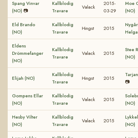
Spang Vinvar
Kallblodig
2015-
Moe 
Valack
(NO)
📷
Travare
03-29
(NO)
Eld Brando
Kallblodig
Nygå
Hingst
2015
(NO)
Travare
Helga
Eldens
Kallblodig
Stee 
Drömmefanger
Valack
2015
Travare
(NO)
(NO)
Kallblodig
Tarja
Elijah (NO)
Hingst
2015
Travare
📷
Gompens Ellar
Kallblodig
Soleb
Valack
2015
(NO)
Travare
(NO)
Hesby Vilter
Kallblodig
Lykkel
Valack
2015
(NO)
Travare
(NO)