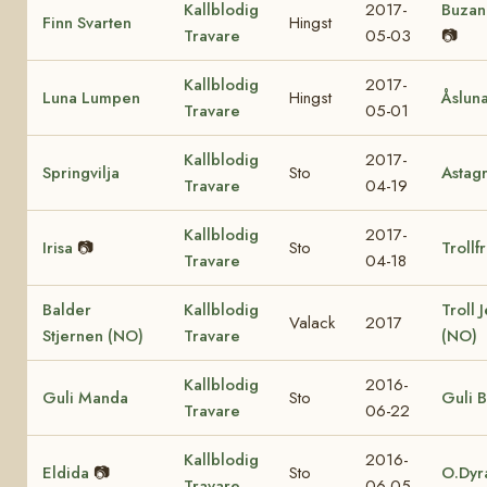
Kallblodig
2017-
Buzan
Finn Svarten
Hingst
Travare
05-03
📷
Kallblodig
2017-
Luna Lumpen
Hingst
Åslun
Travare
05-01
Kallblodig
2017-
Springvilja
Sto
Astag
Travare
04-19
Kallblodig
2017-
Irisa
📷
Sto
Trollf
Travare
04-18
Balder
Kallblodig
Troll 
Valack
2017
Stjernen (NO)
Travare
(NO)
Kallblodig
2016-
Guli Manda
Sto
Guli B
Travare
06-22
Kallblodig
2016-
Eldida
📷
Sto
O.Dyr
Travare
06-05