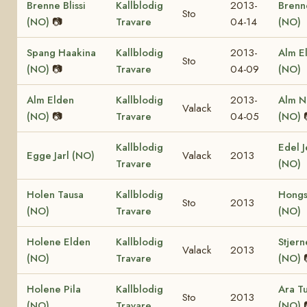
Brenne Blissi
Kallblodig
2013-
Brenn
Sto
(NO)
📷
Travare
04-14
(NO)
Spang Haakina
Kallblodig
2013-
Alm El
Sto
(NO)
📷
Travare
04-09
(NO)
Alm Elden
Kallblodig
2013-
Alm N
Valack
(NO)
📷
Travare
04-05
(NO)
Kallblodig
Edel J
Egge Jarl (NO)
Valack
2013
Travare
(NO)
Holen Tausa
Kallblodig
Hongs
Sto
2013
(NO)
Travare
(NO)
Holene Elden
Kallblodig
Stjern
Valack
2013
(NO)
Travare
(NO)
Holene Pila
Kallblodig
Ara Tu
Sto
2013
(NO)
Travare
(NO)