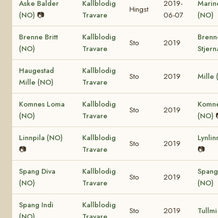
Aske Balder
Kallblodig
2019-
Marine
Hingst
(NO)
📷
Travare
06-07
(NO)
Brenne Britt
Kallblodig
Brenn
Sto
2019
(NO)
Travare
Stjern
Haugestad
Kallblodig
Sto
2019
Mille
Mille (NO)
Travare
Komnes Loma
Kallblodig
Komne
Sto
2019
(NO)
Travare
(NO)
Linnpila (NO)
Kallblodig
Lynlin
Sto
2019
📷
Travare
📷
Spang Diva
Kallblodig
Spang
Sto
2019
(NO)
Travare
(NO)
Spang Indi
Kallblodig
Sto
2019
Tullmi
(NO)
Travare