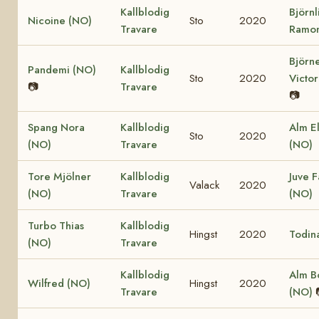
Kallblodig
Björnl
Nicoine (NO)
Sto
2020
Travare
Ramon
Björn
Pandemi (NO)
Kallblodig
Sto
2020
Victor
📷
Travare
📷
Spang Nora
Kallblodig
Alm El
Sto
2020
(NO)
Travare
(NO)
Tore Mjölner
Kallblodig
Juve F
Valack
2020
(NO)
Travare
(NO)
Turbo Thias
Kallblodig
Hingst
2020
Todin
(NO)
Travare
Kallblodig
Alm B
Wilfred (NO)
Hingst
2020
Travare
(NO)