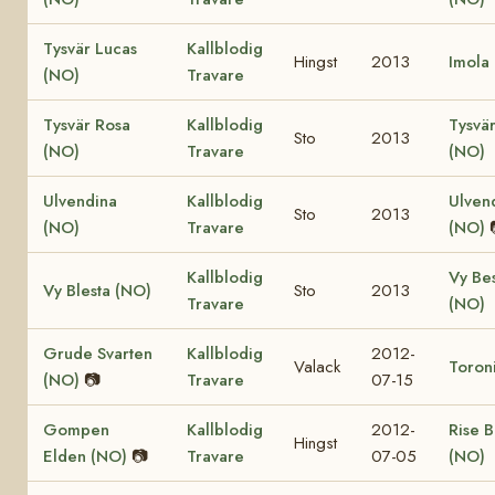
Tysvär Lucas
Kallblodig
Hingst
2013
Imola
(NO)
Travare
Tysvär Rosa
Kallblodig
Tysvä
Sto
2013
(NO)
Travare
(NO)
Ulvendina
Kallblodig
Ulven
Sto
2013
(NO)
Travare
(NO)
Kallblodig
Vy Be
Vy Blesta (NO)
Sto
2013
Travare
(NO)
Grude Svarten
Kallblodig
2012-
Valack
Toron
(NO)
📷
Travare
07-15
Gompen
Kallblodig
2012-
Rise 
Hingst
Elden (NO)
📷
Travare
07-05
(NO)