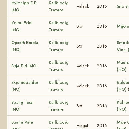
Hvitsnipp E.E.
Kallblodig
Valack
2016
Silo S
(NO)
Travare
Kolbu Edel
Kallblodig
Sto
2016
Mijom
(NO)
Travare
Opseth Embla
Kallblodig
Smeds
Sto
2016
(NO)
Travare
Vinni
Kallblodig
Maurs
Sitje Eld (NO)
Valack
2016
Travare
(NO)
Skjetnebalder
Kallblodig
Balder
Valack
2016
(NO)
Travare
(NO)
Spang Tussi
Kallblodig
Kolne
Sto
2016
(NO)
Travare
(NO)
Spang Vale
Kallblodig
Moe 
Hingst
2016
(NO)
Travare
(NO)