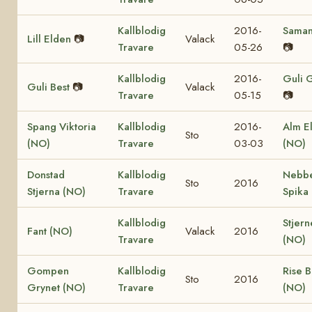
Kallblodig
2016-
Saman
Lill Elden
📷
Valack
Travare
05-26
📷
Kallblodig
2016-
Guli 
Guli Best
📷
Valack
Travare
05-15
📷
Spang Viktoria
Kallblodig
2016-
Alm El
Sto
(NO)
Travare
03-03
(NO)
Donstad
Kallblodig
Nebb
Sto
2016
Stjerna (NO)
Travare
Spika
Kallblodig
Stjern
Fant (NO)
Valack
2016
Travare
(NO)
Gompen
Kallblodig
Rise 
Sto
2016
Grynet (NO)
Travare
(NO)