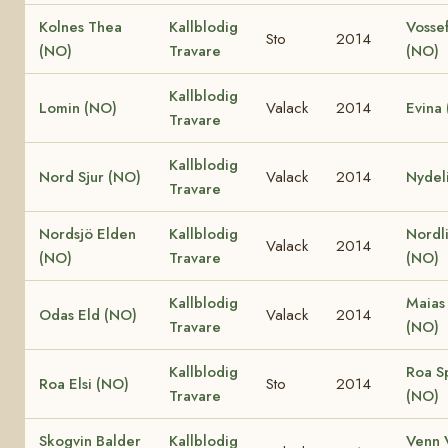
Kolnes Thea
Kallblodig
Vossef
Sto
2014
(NO)
Travare
(NO)
Kallblodig
Lomin (NO)
Valack
2014
Evina
Travare
Kallblodig
Nord Sjur (NO)
Valack
2014
Nydel
Travare
Nordsjö Elden
Kallblodig
Nordli
Valack
2014
(NO)
Travare
(NO)
Kallblodig
Maias
Odas Eld (NO)
Valack
2014
Travare
(NO)
Kallblodig
Roa S
Roa Elsi (NO)
Sto
2014
Travare
(NO)
Skogvin Balder
Kallblodig
Venn 