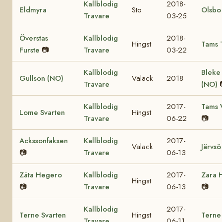
Kallblodig
2018-
Eldmyra
Sto
Olsbo
Travare
03-25
Överstas
Kallblodig
2018-
Hingst
Tams 
Furste
📷
Travare
03-22
Kallblodig
Bleke
Gullson (NO)
Valack
2018
Travare
(NO)
Kallblodig
2017-
Tams 
Lome Svarten
Hingst
Travare
06-22
📷
Ackssonfaksen
Kallblodig
2017-
Valack
Järvsö
📷
Travare
06-13
Zäta Hegero
Kallblodig
2017-
Zara 
Hingst
📷
Travare
06-13
📷
Kallblodig
2017-
Terne Svarten
Hingst
Terne
Travare
06-11