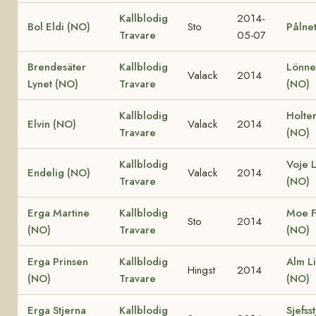
Kallblodig
2014-
Bol Eldi (NO)
Sto
Pålnet
Travare
05-07
Brendesäter
Kallblodig
Lönne
Valack
2014
Lynet (NO)
Travare
(NO)
Kallblodig
Holte
Elvin (NO)
Valack
2014
Travare
(NO)
Kallblodig
Voje L
Endelig (NO)
Valack
2014
Travare
(NO)
Erga Martine
Kallblodig
Moe F
Sto
2014
(NO)
Travare
(NO)
Erga Prinsen
Kallblodig
Alm L
Hingst
2014
(NO)
Travare
(NO)
Erga Stjerna
Kallblodig
Sjefss