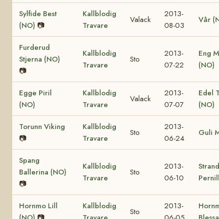
Sylfide Best
Kallblodig
2013-
Valack
Vår (
(NO)
📷
Travare
08-03
Furderud
Kallblodig
2013-
Eng M
Stjerna (NO)
Sto
Travare
07-22
(NO)
📷
Egge Piril
Kallblodig
2013-
Edel 
Valack
(NO)
Travare
07-07
(NO)
Torunn Viking
Kallblodig
2013-
Sto
Guli 
📷
Travare
06-24
Spang
Kallblodig
2013-
Stran
Ballerina (NO)
Sto
Travare
06-10
Pernil
📷
Hornmo Lill
Kallblodig
2013-
Horn
Sto
(NO)
📷
Travare
06-05
Bless