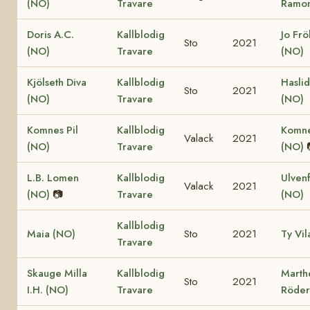
(NO)
Travare
Ramon
Doris A.C.
Kallblodig
Jo Fr
Sto
2021
(NO)
Travare
(NO)
Kjölseth Diva
Kallblodig
Hasli
Sto
2021
(NO)
Travare
(NO)
Komnes Pil
Kallblodig
Komne
Valack
2021
(NO)
Travare
(NO)
L.B. Lomen
Kallblodig
Ulven
Valack
2021
(NO)
📷
Travare
(NO)
Kallblodig
Maia (NO)
Sto
2021
Ty Vil
Travare
Skauge Milla
Kallblodig
Marth
Sto
2021
I.H. (NO)
Travare
Röder