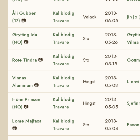
Åli Gubben
Kallblodig
2013-
Valack
Jin Jo 
(17)
📷
Travare
06-05
Grytting Ida
Kallblodig
2013-
Grytti
Sto
(NO)
📷
Travare
05-26
Vilma
Kallblodig
2013-
Rote Tindra
📷
Sto
Gottm
Travare
05-15
Vinnas
Kallblodig
2013-
Hingst
Lienv
Aluminum
📷
Travare
05-08
Hönn Prinsen
Kallblodig
2013-
Hingst
Sjefin
(NO)
📷
Travare
05-05
Lome Majfaxa
Kallblodig
2013-
Sto
Faxon
📷
Travare
05-04