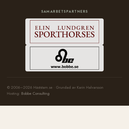
SAMARBETSPARTNERS
© 2006–2026 Häststam.se · Grundad av Karin Halvarsson
Hosting:
Bobbe Consulting