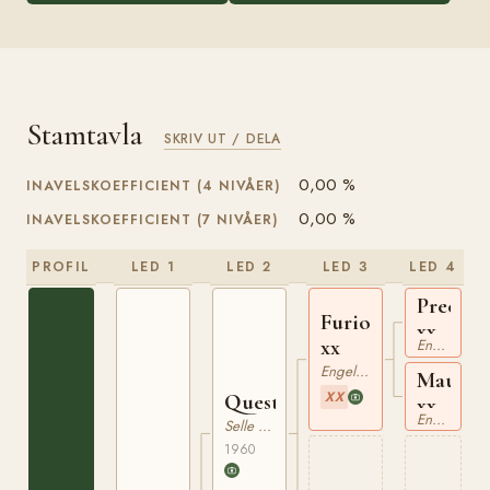
Stamtavla
SKRIV UT / DELA
0,00 %
INAVELSKOEFFICIENT (4 NIVÅER)
0,00 %
INAVELSKOEFFICIENT (7 NIVÅER)
PROFIL
LED 1
LED 2
LED 3
LED 4
Precipi
Furioso
xx
xx
Engelskt Fullblod
Engelskt Fullblod
Mauree
XX
Questeur
xx
Engelskt Fullblod
Selle Francais
1960