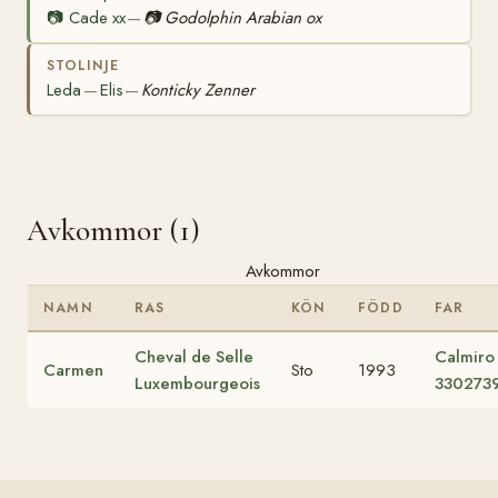
📷
Cade xx
📷
Godolphin Arabian ox
—
STOLINJE
Leda
Elis
Konticky Zenner
—
—
Avkommor (1)
Avkommor
NAMN
RAS
KÖN
FÖDD
FAR
Cheval de Selle
Calmiro
Carmen
Sto
1993
Luxembourgeois
330273