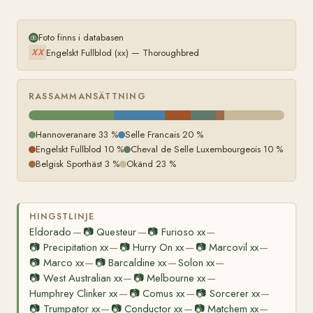
Foto finns i databasen
Engelskt Fullblod (xx) — Thoroughbred
XX
RASSAMMANSÄTTNING
Hannoveranare 33 %
Selle Francais 20 %
Engelskt Fullblod 10 %
Cheval de Selle Luxembourgeois 10 %
Belgisk Sporthäst 3 %
Okänd 23 %
HINGSTLINJE
Eldorado
📷
Questeur
📷
Furioso xx
—
—
—
📷
Precipitation xx
📷
Hurry On xx
📷
Marcovil xx
—
—
—
📷
Marco xx
📷
Barcaldine xx
Solon xx
—
—
—
📷
West Australian xx
📷
Melbourne xx
—
—
Humphrey Clinker xx
📷
Comus xx
📷
Sorcerer xx
—
—
—
📷
Trumpator xx
📷
Conductor xx
📷
Matchem xx
—
—
—