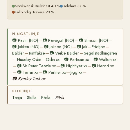
Nordsvensk Brukshäst 40 %
Dölehäst 37 %
Kallblodig Travare 23 %
HINGSTLINJE
📷
Pavin (NO)
📷
Pavegutt (NO)
📷
Simson (NO)
—
—
—
📷
Jakken (NO)
📷
Jakson (NO)
📷
Jak
Fridtjov
—
—
—
—
Balder
Rimfakse
📷
Veikle Balder
Segalstadhingsten
—
—
—
Huseby-Odin
Odin xx
📷
Partisan xx
📷
Walton xx
—
—
—
—
📷
Sir Peter Teazle xx
📷
Highflyer xx
📷
Herod xx
—
—
—
📷
Tartar xx
📷
Partner xx
Jigg xx
—
—
—
—
📷
Byerley Turk ox
STOLINJE
Tanja
Stella
Pärla
Pärla
—
—
—