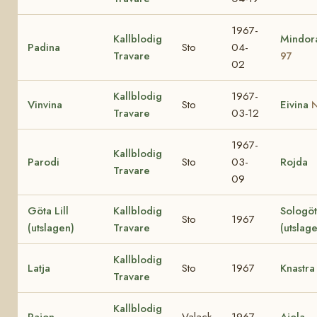
1967-
Kallblodig
Mindo
Padina
Sto
04-
Travare
97
02
Kallblodig
1967-
Vinvina
Sto
Eivina
N
Travare
03-12
1967-
Kallblodig
Parodi
Sto
03-
Rojda
Travare
09
Göta Lill
Kallblodig
Sologö
Sto
1967
(utslagen)
Travare
(utslag
Kallblodig
Latja
Sto
1967
Knastra
Travare
Kallblodig
Pajon
Valack
1967
Ajola