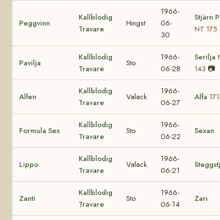
1966-
Kallblodig
Stjärn 
Peggvinn
Hingst
06-
Travare
NT 175
30
Kallblodig
1966-
Serilja
Pavilja
Sto
Travare
06-28
📷
143
Kallblodig
1966-
Alfen
Valack
Alfa
171
Travare
06-27
Kallblodig
1966-
Formula Sex
Sto
Sexan
Travare
06-22
Kallblodig
1966-
Lippo
Valack
Steggst
Travare
06-21
Kallblodig
1966-
Zanti
Sto
Zari
Travare
06-14