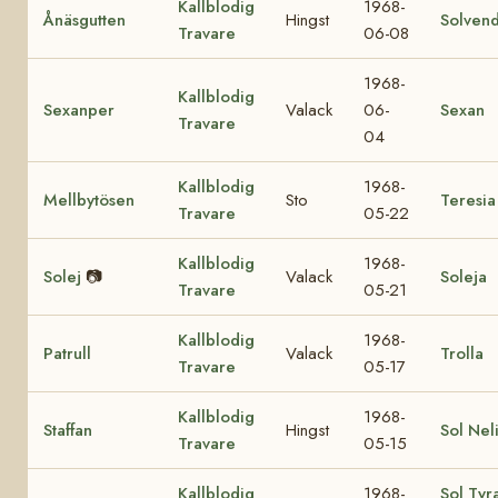
Kallblodig
1968-
Ånäsgutten
Hingst
Solvend
Travare
06-08
1968-
Kallblodig
Sexanper
Valack
06-
Sexan
Travare
04
Kallblodig
1968-
Mellbytösen
Sto
Teresia
Travare
05-22
Kallblodig
1968-
Solej
📷
Valack
Soleja
Travare
05-21
Kallblodig
1968-
Patrull
Valack
Trolla
Travare
05-17
Kallblodig
1968-
Staffan
Hingst
Sol Nel
Travare
05-15
Kallblodig
1968-
Sol Tyr