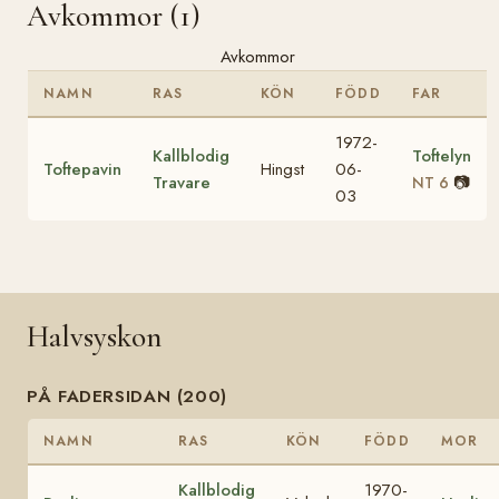
Avkommor (1)
Avkommor
NAMN
RAS
KÖN
FÖDD
FAR
1972-
Kallblodig
Toftelyn
Toftepavin
Hingst
06-
Travare
📷
NT 6
03
Halvsyskon
PÅ FADERSIDAN (200)
NAMN
RAS
KÖN
FÖDD
MOR
Kallblodig
1970-