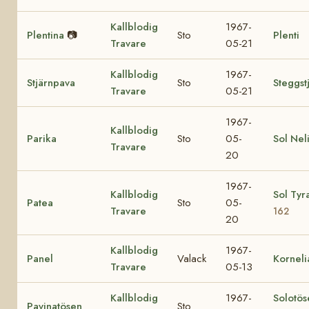
Kallblodig
1967-
Plentina
📷
Sto
Plenti
Travare
05-21
Kallblodig
1967-
Stjärnpava
Sto
Steggst
Travare
05-21
1967-
Kallblodig
Parika
Sto
05-
Sol Nel
Travare
20
1967-
Kallblodig
Sol Tyr
Patea
Sto
05-
Travare
162
20
Kallblodig
1967-
Panel
Valack
Korneli
Travare
05-13
Kallblodig
1967-
Solotös
Pavinatösen
Sto