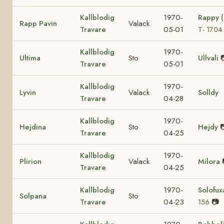
Kallblodig
1970-
Rappy 
Rapp Pavin
Valack
Travare
05-01
T- 1704
Kallblodig
1970-
Ultima
Sto
Ullvali
Travare
05-01
Kallblodig
1970-
Lyvin
Valack
Solldy
Travare
04-28
Kallblodig
1970-
Hejdina
Sto
Hejdy

Travare
04-25
Kallblodig
1970-
Plirion
Valack
Milora
Travare
04-25
Kallblodig
1970-
Solofu
Solpana
Sto
Travare
04-23
📷
156