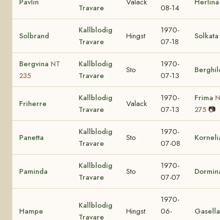
Pavlin
Valack
Herlina
Travare
08-14
Kallblodig
1970-
Solbrand
Hingst
Solkata
Travare
07-18
Bergvina
Kallblodig
1970-
NT
Sto
Berghil
Travare
07-13
235
Kallblodig
1970-
Frima
N
Friherre
Valack
Travare
07-13
📷
275
Kallblodig
1970-
Panetta
Sto
Korneli
Travare
07-08
Kallblodig
1970-
Paminda
Sto
Dormin
Travare
07-07
1970-
Kallblodig
Hampe
Hingst
06-
Gasella
Travare