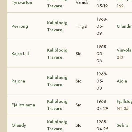
Tyrsvarten
Valack
Travare
05-12
162
1968-
Kallblodig
Perrong
Hingst
05-
Glandi
Travare
09
1968-
Kallblodig
Vinvol
Kajsa Lill
Sto
05-
Travare
213
06
1968-
Kallblodig
Pajona
Sto
05-
Ajola
Travare
03
Kallblodig
1968-
Fjällst
Fjällstrimma
Sto
Travare
04-29
NT 35
Kallblodig
1968-
Glandy
Sto
Sebra
Travare
04-25