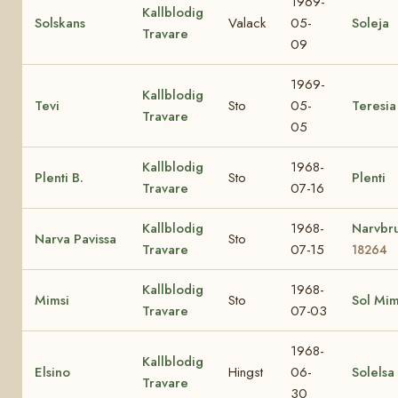
1969-
Kallblodig
Solskans
Valack
05-
Soleja
Travare
09
1969-
Kallblodig
Tevi
Sto
05-
Teresia
Travare
05
Kallblodig
1968-
Plenti B.
Sto
Plenti
Travare
07-16
Kallblodig
1968-
Narvbr
Narva Pavissa
Sto
Travare
07-15
18264
Kallblodig
1968-
Mimsi
Sto
Sol Mi
Travare
07-03
1968-
Kallblodig
Elsino
Hingst
06-
Solelsa
Travare
30