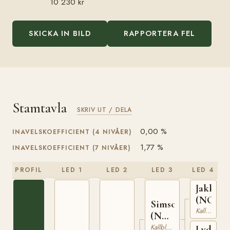
10 230 kr
SKICKA IN BILD
RAPPORTERA FEL
Stamtavla
SKRIV UT / DELA
0,00 %
INAVELSKOEFFICIENT (4 NIVÅER)
1,77 %
INAVELSKOEFFICIENT (7 NIVÅER)
PROFIL
LED 1
LED 2
LED 3
LED 4
Jakken
(NO)
Simson
Kallblodig Travare
(NO)
T-67
Kallblodig Travare
Lydia