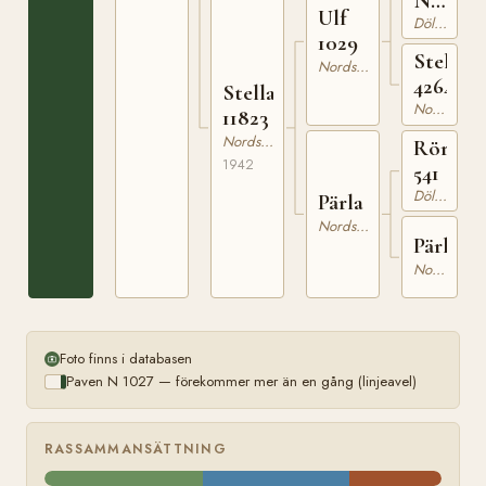
N
Ulf
994
Dölehäst
1029
Stella
Nordsvensk Brukshäst
4264
Stella
Nordsvensk Brukshäst
11823
Nordsvensk Brukshäst
Rörek
1942
541
Dölehäst
Pärla
Nordsvensk Brukshäst
Pärla
Nordsvensk Brukshäst
Foto finns i databasen
Paven N 1027 — förekommer mer än en gång (linjeavel)
RASSAMMANSÄTTNING