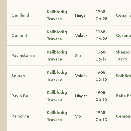
Kallblodig
1968-
Centlund
Hingst
Cenatr
Travare
06-28
Kallblodig
1968-
Cement
Valack
Cerene
Travare
06-26
Kallblodig
1968-
Skansol
Pavinskansa
Sto
Travare
06-17
18399
Kallblodig
1968-
Solpan
Valack
Solbäc
Travare
06-16
Kallblodig
1968-
Pavin Bell
Hingst
Bella B
Travare
06-15
Kallblodig
1968-
Pamorita
Sto
Cemon
Travare
06-10