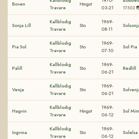
Kallblodig
1970-
Bobbel
Boven
Hingst
Travare
03-21

17502
Kallblodig
1969-
Sonja Lill
Sto
Solsonj
Travare
08-11
Kallblodig
1969-
Pia Sol
Sto
Sol Pia
Travare
07-10
Kallblodig
1969-
Palill
Sto
Redlill
Travare
06-21
Kallblodig
1969-
Venja
Sto
Solvenj
Travare
06-21
Kallblodig
1969-
Hagvin
Hingst
Sol Mi
Travare
06-12
Kallblodig
1969-
Ingvina
Sto
Solelsa
Travare
06-12