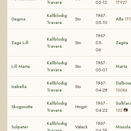
Travare
05-12
17927
Kallblodig
1967-
Degina
Sto
Alfa
171
Travare
05-10
1967-
Kallblodig
Zaga Lill
Sto
05-
Zagita
Travare
06
Kallblodig
1967-
Lill Marta
Sto
Marta
Travare
05-01
Kallblodig
1967-
Dalbos
Isabella
Sto
Travare
04-28
13084
Kallblodig
1967-
Solklar
Skogsnutte
Hingst
Travare
04-22
📷
152
Kallblodig
1967-
Solpeter
Valack
Missola
Travare
04-19