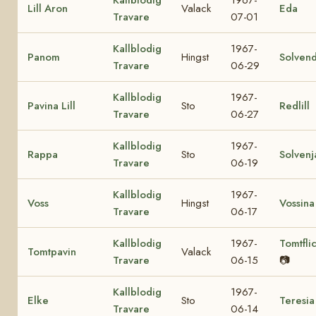
Lill Aron
Valack
Eda
Travare
07-01
Kallblodig
1967-
Panom
Hingst
Solvend
Travare
06-29
Kallblodig
1967-
Pavina Lill
Sto
Redlill
Travare
06-27
Kallblodig
1967-
Rappa
Sto
Solvenj
Travare
06-19
Kallblodig
1967-
Voss
Hingst
Vossina
Travare
06-17
Kallblodig
1967-
Tomtfli
Tomtpavin
Valack
Travare
06-15
📷
Kallblodig
1967-
Elke
Sto
Teresia
Travare
06-14