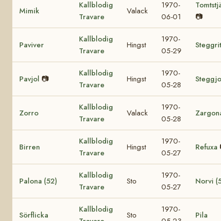
Kallblodig
1970-
Tomtstj
Mimik
Valack
Travare
06-01
📷
Kallblodig
1970-
Paviver
Hingst
Steggri
Travare
05-29
Kallblodig
1970-
Pavjol
📷
Hingst
Steggjo
Travare
05-28
Kallblodig
1970-
Zorro
Valack
Zargon
Travare
05-28
Kallblodig
1970-
Birren
Hingst
Refuxa
Travare
05-27
Kallblodig
1970-
Palona (52)
Sto
Norvi (
Travare
05-27
Kallblodig
1970-
Sörflicka
Sto
Pila
Travare
05-23