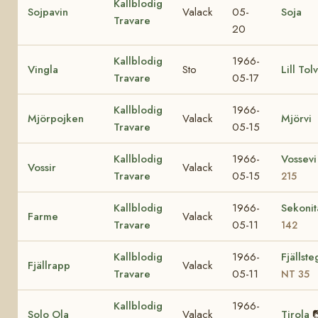
Kallblodig
Sojpavin
Valack
05-
Soja
Travare
20
Kallblodig
1966-
Vingla
Sto
Lill Tol
Travare
05-17
Kallblodig
1966-
Mjörpojken
Valack
Mjörvi
Travare
05-15
Kallblodig
1966-
Vossev
Vossir
Valack
Travare
05-15
215
Kallblodig
1966-
Sekoni
Farme
Valack
Travare
05-11
142
Kallblodig
1966-
Fjällst
Fjällrapp
Valack
Travare
05-11
NT 35
Kallblodig
1966-
Solo Ola
Valack
Tirola
