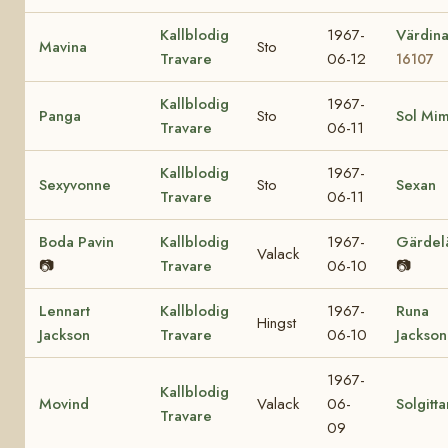
Kallblodig
1967-
Värdin
Mavina
Sto
Travare
06-12
16107
Kallblodig
1967-
Panga
Sto
Sol Mi
Travare
06-11
Kallblodig
1967-
Sexyvonne
Sto
Sexan
Travare
06-11
Boda Pavin
Kallblodig
1967-
Gärdel
Valack
📷
Travare
06-10
📷
Lennart
Kallblodig
1967-
Runa
Hingst
Jackson
Travare
06-10
Jackson
1967-
Kallblodig
Movind
Valack
06-
Solgitta
Travare
09