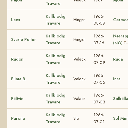
Travare
Kallblodig
1966-
Laos
Hingst
Cermon
Travare
08-09
Kallblodig
1966-
Nesrap
Svarte Petter
Hingst
Travare
07-16
(NO)
T-
Kallblodig
1966-
Rudon
Valack
Ruda
Travare
07-09
Kallblodig
1966-
Flinta B.
Valack
Inra
Travare
07-05
Kallblodig
1966-
Fältvin
Valack
Solkäll
Travare
07-03
Kallblodig
1966-
Parona
Sto
Sol Mi
Travare
07-01