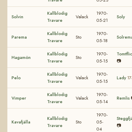
Kallblodig
1970-
Solvin
Valack
Soly
Travare
05-21
Kallblodig
1970-
Parema
Sto
Solrem
Travare
05-18
Kallblodig
1970-
Tomtfli
Hagamön
Sto
Travare
05-15
📷
Kallblodig
1970-
Pelo
Valack
Lady
17
Travare
05-15
Kallblodig
1970-
Vimper
Valack
Remlis
Travare
05-14
1970-
Kallblodig
Steggfjä
Kavafjälla
Sto
05-
Travare
📷
04