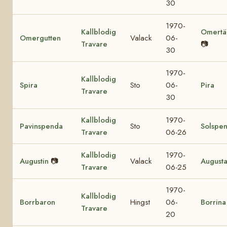
30
1970-
Kallblodig
Omertä
Omergutten
Valack
06-
Travare
📷
30
1970-
Kallblodig
Spira
Sto
06-
Pira
Travare
30
Kallblodig
1970-
Pavinspenda
Sto
Solspe
Travare
06-26
Kallblodig
1970-
Augustin
📷
Valack
August
Travare
06-25
1970-
Kallblodig
Borrbaron
Hingst
06-
Borrina
Travare
20