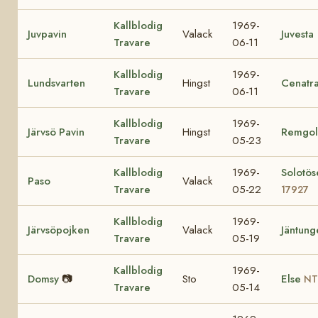
Kallblodig
1969-
Juvpavin
Valack
Juvesta
Travare
06-11
Kallblodig
1969-
Lundsvarten
Hingst
Cenatr
Travare
06-11
Kallblodig
1969-
Järvsö Pavin
Hingst
Remgol
Travare
05-23
Kallblodig
1969-
Solotös
Paso
Valack
Travare
05-22
17927
Kallblodig
1969-
Järvsöpojken
Valack
Jäntung
Travare
05-19
Kallblodig
1969-
Domsy
📷
Sto
Else
NT
Travare
05-14