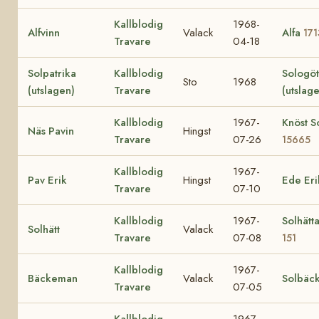
Kallblodig
1968-
Alfvinn
Valack
Alfa
171
Travare
04-18
Solpatrika
Kallblodig
Sologö
Sto
1968
(utslagen)
Travare
(utslag
Kallblodig
1967-
Knöst So
Näs Pavin
Hingst
Travare
07-26
15665
Kallblodig
1967-
Pav Erik
Hingst
Ede Eri
Travare
07-10
Kallblodig
1967-
Solhätt
Solhätt
Valack
Travare
07-08
151
Kallblodig
1967-
Bäckeman
Valack
Solbäc
Travare
07-05
Kallblodig
1967-