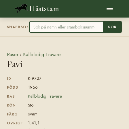
Häststam
SÖK
SNABBSÖK
Raser
›
Kallblodig Travare
Pavi
K-9727
ID
1956
FÖDD
Kallblodig Travare
RAS
Sto
KÖN
svart
FÄRG
1.41,1
ÖVRIGT