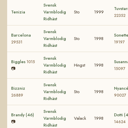
Svensk
Tuvstar
Tenizia
Varmblodig
Sto
1999
22352
Ridhäst
Svensk
Barcelona
Sonett
Varmblodig
Sto
1998
29531
19197
Ridhäst
Svensk
Biggles
Susann
1015
Varmblodig
Hingst
1998
📷
15097
Ridhäst
Svensk
Bizzniz
Nyanc
Varmblodig
Sto
1998
26889
90027
Ridhäst
Svensk
Brandy (46)
Dotti (
Varmblodig
Valack
1998
📷
14624
Ridhäst