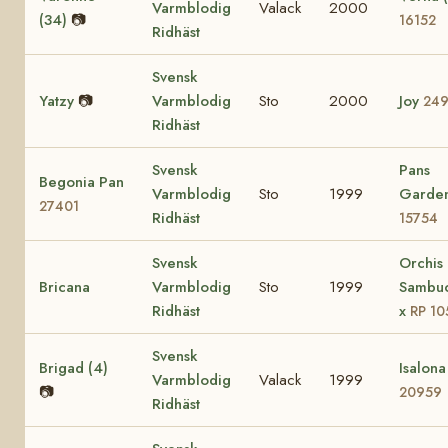
Varmblodig
Valack
2000
(34)
📷
16152
Ridhäst
Svensk
Yatzy
📷
Varmblodig
Sto
2000
Joy
24
Ridhäst
Svensk
Pans
Begonia Pan
Varmblodig
Sto
1999
Garden
27401
Ridhäst
15754
Svensk
Orchis
Bricana
Varmblodig
Sto
1999
Sambuc
Ridhäst
x
RP 10
Svensk
Brigad (4)
Isalona
Varmblodig
Valack
1999
📷
20959
Ridhäst