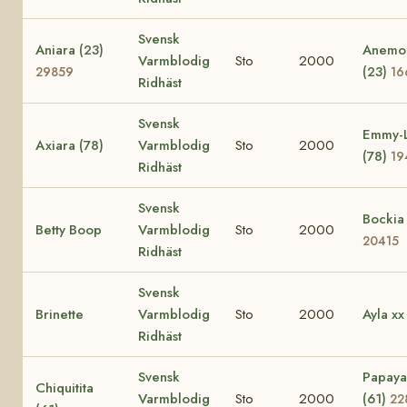
Svensk
Aniara (23)
Anemo
Varmblodig
Sto
2000
(23)
29859
16
Ridhäst
Svensk
Emmy-
Axiara (78)
Varmblodig
Sto
2000
(78)
19
Ridhäst
Svensk
Bockia
Betty Boop
Varmblodig
Sto
2000
20415
Ridhäst
Svensk
Brinette
Varmblodig
Sto
2000
Ayla xx
Ridhäst
Svensk
Papaya
Chiquitita
Varmblodig
Sto
2000
(61)
22