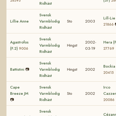
(37)
28593
28
Ridhäst
Svensk
Lill-Lie
Lillie Anne
Varmblodig
Sto
2003
21866
Ridhäst
Svensk
Agastrofos
2002-
Hera (F
Varmblodig
Hingst
(F.2)
03-19
9006
27769
Ridhäst
Svensk
Bockia
Battistini
📷
Varmblodig
Hingst
2002
20415
Ridhäst
Cape
Svensk
Irco
Breeze JM
Varmblodig
Sto
2002
Cazzen
📷
Ridhäst
20086
Svensk
Cézan