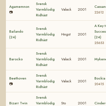
Svensk
Agamemnon
Cassan
Varmblodig
Valack
2001
📷
22612
Ridhäst
A Key t
Svensk
Bailando
Succes
Varmblodig
Hingst
2001
(24)
(24)
Ridhäst
25653
Svensk
Barocko
Varmblodig
Valack
2001
Myken
Ridhäst
Svensk
Beethoven
Bockia
Varmblodig
Valack
2001
📷
20415
Ridhäst
Svensk
Bizarr Twin
Varmblodig
Sto
2001
Cinder