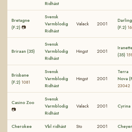
Ridhäst
Svensk
Bretagne
Darling
Varmblodig
Valack
2001
(F.2)
📷
(F.2)
1
Ridhäst
Svensk
Iranett
Briraan (35)
Varmblodig
Hingst
2001
(35)
15
Ridhäst
Svensk
Terra
Brisbane
Varmblodig
Hingst
2001
Nova (F
(F.2)
1081
Ridhäst
23042
Svensk
Casino Zoo
Varmblodig
Valack
2001
Cyrina
📷
Ridhäst
Cherokee
Vbl ridhäst
Sto
2001
Cheye