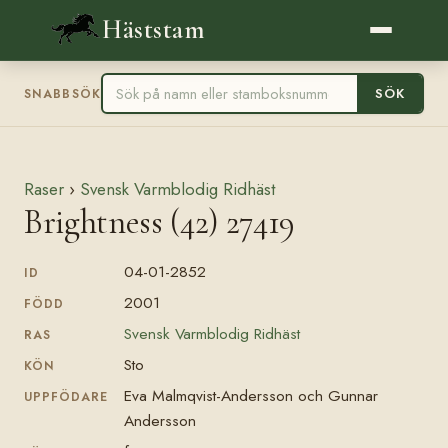
Häststam
SÖK
SNABBSÖK
Raser
›
Svensk Varmblodig Ridhäst
Brightness (42) 27419
04-01-2852
ID
2001
FÖDD
Svensk Varmblodig Ridhäst
RAS
Sto
KÖN
Eva Malmqvist-Andersson och Gunnar
UPPFÖDARE
Andersson