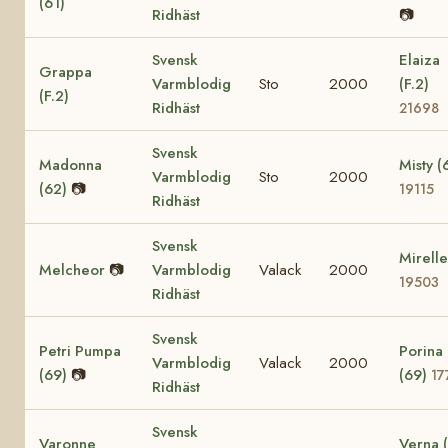
(61)
Ridhäst
📷
Svensk
Elaiza
Grappa
Varmblodig
Sto
2000
(F.2)
(F.2)
Ridhäst
21698
Svensk
Madonna
Misty (
Varmblodig
Sto
2000
(62)
📷
19115
Ridhäst
Svensk
Mirelle
Melcheor
📷
Varmblodig
Valack
2000
19503
Ridhäst
Svensk
Petri Pumpa
Porina
Varmblodig
Valack
2000
(69)
📷
(69)
17
Ridhäst
Svensk
Varonne
Verna 