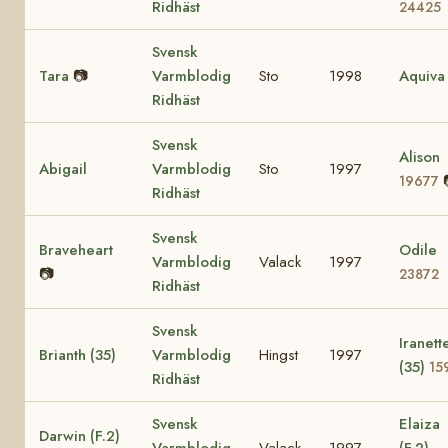
Ridhäst
24425
Svensk
Tara
📷
Varmblodig
Sto
1998
Aquiva
Ridhäst
Svensk
Alison
Abigail
Varmblodig
Sto
1997
19677
Ridhäst
Svensk
Braveheart
Odile
Varmblodig
Valack
1997
📷
23872
Ridhäst
Svensk
Iranett
Brianth (35)
Varmblodig
Hingst
1997
(35)
15
Ridhäst
Svensk
Elaiza
Darwin (F.2)
Varmblodig
Valack
1997
(F.2)