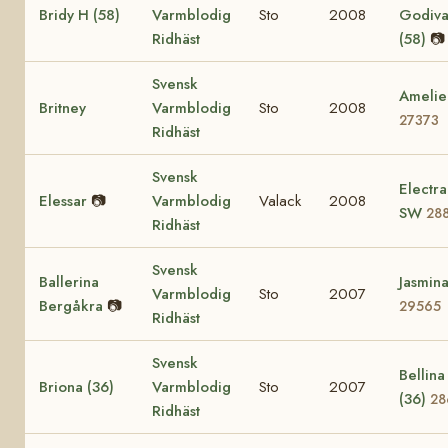
Bridy H (58)
Varmblodig
Sto
2008
Godiv
Ridhäst
(58)
📷
Svensk
Amelie
Britney
Varmblodig
Sto
2008
27373
Ridhäst
Svensk
Electra
Elessar
📷
Varmblodig
Valack
2008
SW
28
Ridhäst
Svensk
Ballerina
Jasmin
Varmblodig
Sto
2007
Bergåkra
📷
29565
Ridhäst
Svensk
Bellina
Briona (36)
Varmblodig
Sto
2007
(36)
28
Ridhäst