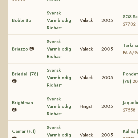
Svensk
SOS Sa
Bobbi Bo
Varmblodig
Valack
2005
27702
Ridhäst
Svensk
Tarkina
Briazzo
📷
Varmblodig
Valack
2005
FA 6/9
Ridhäst
Svensk
Briedell (78)
Pondet
Varmblodig
Valack
2005
📷
(78)
20
Ridhäst
Svensk
Brightman
Jaqueli
Varmblodig
Hingst
2005
📷
27558
Ridhäst
Svensk
Cantar (F.1)
Kalma (
Varmblodig
Valack
2005