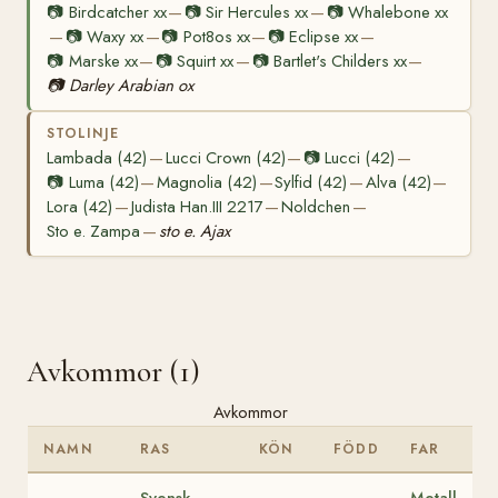
📷
Birdcatcher xx
📷
Sir Hercules xx
📷
Whalebone xx
—
—
📷
Waxy xx
📷
Pot8os xx
📷
Eclipse xx
—
—
—
—
📷
Marske xx
📷
Squirt xx
📷
Bartlet's Childers xx
—
—
—
📷
Darley Arabian ox
STOLINJE
Lambada (42)
Lucci Crown (42)
📷
Lucci (42)
—
—
—
📷
Luma (42)
Magnolia (42)
Sylfid (42)
Alva (42)
—
—
—
—
Lora (42)
Judista Han.III 2217
Noldchen
—
—
—
Sto e. Zampa
sto e. Ajax
—
Avkommor (1)
Avkommor
NAMN
RAS
KÖN
FÖDD
FAR
Svensk
Metall