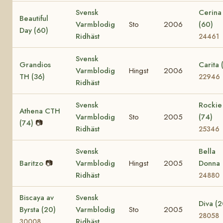
Svensk
Cerina
Beautiful
Varmblodig
Sto
2006
(60)
Day (60)
Ridhäst
24461
Svensk
Grandios
Carita 
Varmblodig
Hingst
2006
TH (36)
22946
Ridhäst
Svensk
Rockie
Athena CTH
Varmblodig
Sto
2005
(74)
(74)
📷
Ridhäst
25346
Svensk
Bella
Baritzo
📷
Varmblodig
Hingst
2005
Donna
Ridhäst
24880
Biscaya av
Svensk
Diva (2
Byrsta (20)
Varmblodig
Sto
2005
28058
Ridhäst
30008