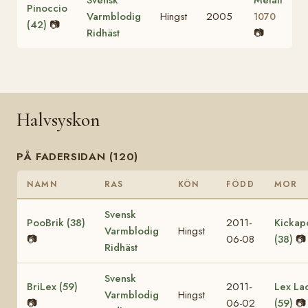
Pinoccio
Varmblodig
Hingst
2005
1070
(42)
📷
Ridhäst
📷
Halvsyskon
PÅ FADERSIDAN (120)
NAMN
RAS
KÖN
FÖDD
MOR
Svensk
PooBrik (38)
2011-
Kickap
Varmblodig
Hingst
📷
06-08
(38)
📷
Ridhäst
Svensk
BriLex (59)
2011-
Lex La
Varmblodig
Hingst
📷
06-02
(59)
📷