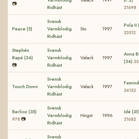
📷
Ridhäst
21698
Svensk
Pola II 
Peace (5)
Varmblodig
Sto
1997
23512
Ridhäst
Stephén
Svensk
Anna B
Rapé (34)
Varmblodig
Valack
1997
(34)
23
📷
Ridhäst
Svensk
Famind
Touch Down
Varmblodig
Valack
1997
24152
Ridhäst
Svensk
Berlioz (35)
Idé (35
Varmblodig
Hingst
1996
📷
978
21682
Ridhäst
Svensk