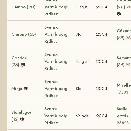
Cambo (20)
Varmblodig
Hingst
2004
(20)
20
Ridhäst
📷
Svensk
Cézan
Cimone (65)
Varmblodig
Sto
2004
(65)
25
Ridhäst
Svensk
Conticki
Samant
Varmblodig
Hingst
2004
(36)
📷
(36)
22
Ridhäst
Svensk
Mirelle
Minja
📷
Varmblodig
Sto
2004
19503
Ridhäst
Svensk
Stella
Steinlager
Varmblodig
Valack
2004
Artois 
(13)
📷
Ridhäst
26828