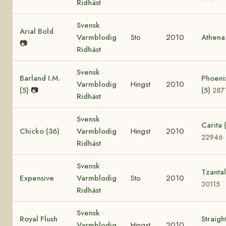
Ridhäst
Svensk
Arial Bold
Varmblodig
Sto
2010
Athena
📷
Ridhäst
Svensk
Barland I.M.
Phoeni
Varmblodig
Hingst
2010
(5)
📷
(5)
287
Ridhäst
Svensk
Carita 
Chicko (36)
Varmblodig
Hingst
2010
22946
Ridhäst
Svensk
Tzantal
Expensive
Varmblodig
Sto
2010
30115
Ridhäst
Svensk
Royal Flush
Straigh
Varmblodig
Hingst
2010