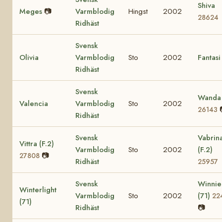
Shiva
Meges
📷
Varmblodig
Hingst
2002
28624
Ridhäst
Svensk
Olivia
Varmblodig
Sto
2002
Fantasi
Ridhäst
Svensk
Wanda
Valencia
Varmblodig
Sto
2002
26143
Ridhäst
Svensk
Vabrin
Vittra (F.2)
Varmblodig
Sto
2002
(F.2)
📷
27808
Ridhäst
25957
Svensk
Winnie
Winterlight
Varmblodig
Sto
2002
(71)
22
(71)
Ridhäst
📷