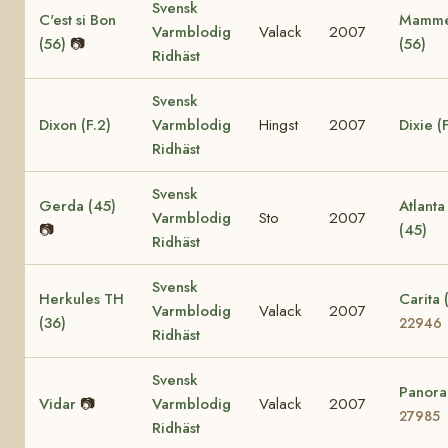
Svensk
C'est si Bon
Mamm
Varmblodig
Valack
2007
(56)
📷
(56)
Ridhäst
Svensk
Dixon (F.2)
Varmblodig
Hingst
2007
Dixie (
Ridhäst
Svensk
Gerda (45)
Atlanta
Varmblodig
Sto
2007
📷
(45)
Ridhäst
Svensk
Herkules TH
Carita 
Varmblodig
Valack
2007
(36)
22946
Ridhäst
Svensk
Panor
Vidar
📷
Varmblodig
Valack
2007
27985
Ridhäst