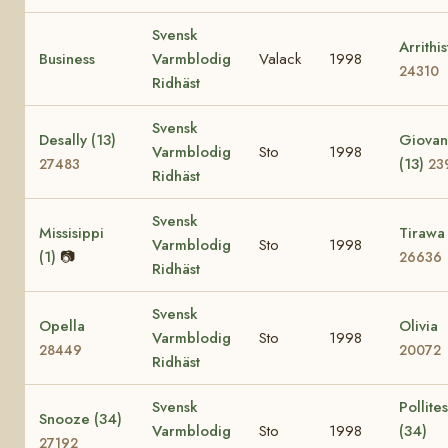
Svensk
Arrithis
Business
Varmblodig
Valack
1998
24310
Ridhäst
Svensk
Desally (13)
Giovan
Varmblodig
Sto
1998
(13)
27483
23
Ridhäst
Svensk
Missisippi
Tirawa 
Varmblodig
Sto
1998
(1)
📷
26636
Ridhäst
Svensk
Opella
Olivia
Varmblodig
Sto
1998
28449
20072
Ridhäst
Svensk
Pollites
Snooze (34)
Varmblodig
Sto
1998
(34)
27192