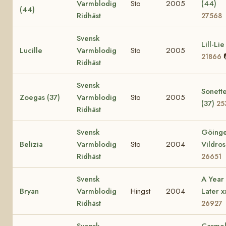
Varmblodig
Sto
2005
(44)
(44)
Ridhäst
27568
Svensk
Lill-Lie
Lucille
Varmblodig
Sto
2005
21866
Ridhäst
Svensk
Sonett
Zoegas (37)
Varmblodig
Sto
2005
(37)
25
Ridhäst
Svensk
Göing
Belizia
Varmblodig
Sto
2004
Vildros
Ridhäst
26651
Svensk
A Year
Bryan
Varmblodig
Hingst
2004
Later x
Ridhäst
26927
Svensk
Carme