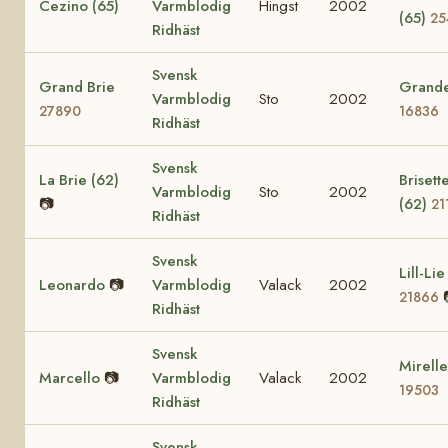
Cezino (65)
Varmblodig
Hingst
2002
(65)
25
Ridhäst
Svensk
Grand Brie
Grande
Varmblodig
Sto
2002
27890
16836
Ridhäst
Svensk
La Brie (62)
Brisett
Varmblodig
Sto
2002
📷
(62)
21
Ridhäst
Svensk
Lill-Lie
Leonardo
📷
Varmblodig
Valack
2002
21866
Ridhäst
Svensk
Mirelle
Marcello
📷
Varmblodig
Valack
2002
19503
Ridhäst
Svensk