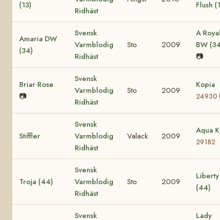
(13)
Flush (
Ridhäst
Svensk
A Roya
Amaria DW
Varmblodig
Sto
2009
BW (34
(34)
Ridhäst
📷
Svensk
Briar Rose
Kopia
Varmblodig
Sto
2009
📷
24930
Ridhäst
Svensk
Aqua 
Stiffler
Varmblodig
Valack
2009
29182
Ridhäst
Svensk
Liberty
Troja (44)
Varmblodig
Sto
2009
(44)
Ridhäst
Svensk
Lady