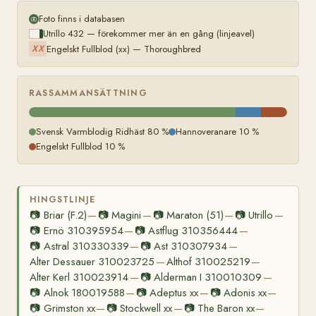
Foto finns i databasen
Utrillo 432 — förekommer mer än en gång (linjeavel)
Engelskt Fullblod (xx) — Thoroughbred
XX
RASSAMMANSÄTTNING
Svensk Varmblodig Ridhäst 80 %
Hannoveranare 10 %
Engelskt Fullblod 10 %
HINGSTLINJE
📷
Briar (F.2)
📷
Magini
📷
Maraton (51)
📷
Utrillo
—
—
—
—
📷
Ernö 310395954
📷
Astflug 310356444
—
—
📷
Astral 310330339
📷
Ast 310307934
—
—
Alter Dessauer 310023725
Althof 310025219
—
—
Alter Kerl 310023914
📷
Alderman I 310010309
—
—
📷
Alnok 180019588
📷
Adeptus xx
📷
Adonis xx
—
—
—
📷
Grimston xx
📷
Stockwell xx
📷
The Baron xx
—
—
—