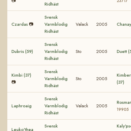
📷
23717
Ridhäst
Svensk
Czardas
📷
Varmblodig
Valack
2005
Chana
Ridhäst
Svensk
Dubris (59)
Varmblodig
Sto
2005
Duett (
Ridhäst
Svensk
Kimbi (37)
Kimber
Varmblodig
Sto
2005
📷
(37)
Ridhäst
Svensk
Rosmar
Laphroaig
Varmblodig
Valack
2005
19905
Ridhäst
Svensk
Kaly'ps
Leuko'thea