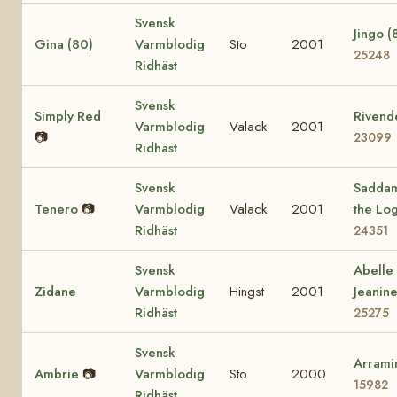
Svensk
Jingo (
Gina (80)
Varmblodig
Sto
2001
25248
Ridhäst
Svensk
Simply Red
Rivende
Varmblodig
Valack
2001
📷
23099
Ridhäst
Svensk
Sadda
Tenero
📷
Varmblodig
Valack
2001
the Log
Ridhäst
24351
Svensk
Abelle
Zidane
Varmblodig
Hingst
2001
Jeanin
Ridhäst
25275
Svensk
Arrami
Ambrie
📷
Varmblodig
Sto
2000
15982
Ridhäst