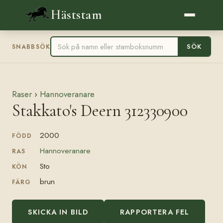
Häststam
SÖK
SNABBSÖK
Raser
›
Hannoveranare
Stakkato's Deern 312330900
2000
FÖDD
Hannoveranare
RAS
Sto
KÖN
brun
FÄRG
SKICKA IN BILD
RAPPORTERA FEL