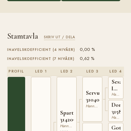
Stamtavla
SKRIV UT / DELA
0,00 %
INAVELSKOEFFICIENT (4 NIVÅER)
0,62 %
INAVELSKOEFFICIENT (7 NIVÅER)
PROFIL
LED 1
LED 2
LED 3
LED 4
Sesam
I
Servus
3103986
Hannoveranare
310408161
Dombu
Hannoveranare
3158888
Spartan
Hannoveranare
314209982
Hannoveranare
Gottha