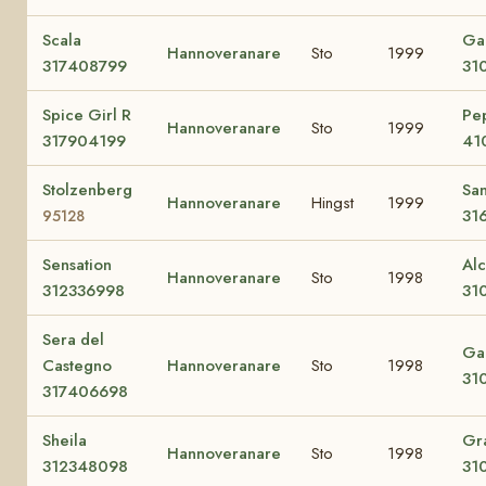
Scala
Ga
Hannoveranare
Sto
1999
317408799
31
Spice Girl R
Pep
Hannoveranare
Sto
1999
317904199
41
Stolzenberg
Sa
Hannoveranare
Hingst
1999
31
95128
Sensation
Alc
Hannoveranare
Sto
1998
312336998
31
Sera del
Ga
Castegno
Hannoveranare
Sto
1998
31
317406698
Sheila
Gr
Hannoveranare
Sto
1998
312348098
31