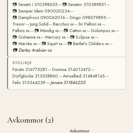
📷
Sesam I 310398655
📷
Senator 310389851
—
—
📷
Semper Idem 090020234
—
📷
Dampfross 090062016
Dingo 098079895
—
—
Tresor
Jung Solid
Bacchus xx
Sir Pallion xx
—
—
—
—
Pallion xx
📷
Mündig xx
📷
Catton xx
Golumpus xx
—
—
—
—
📷
Gohanna xx
Mercury xx
📷
Eclipse xx
—
—
—
📷
Marske xx
📷
Squirt xx
📷
Bartlet's Childers xx
—
—
—
📷
Darley Arabian ox
STOLINJE
Fürstin 316775281
Domina 314013472
—
—
Dorfglocke 313528860
Amsellied 314848145
—
—
Felis 313344239
Jenara 311846225
—
Avkommor (2)
Avkommor