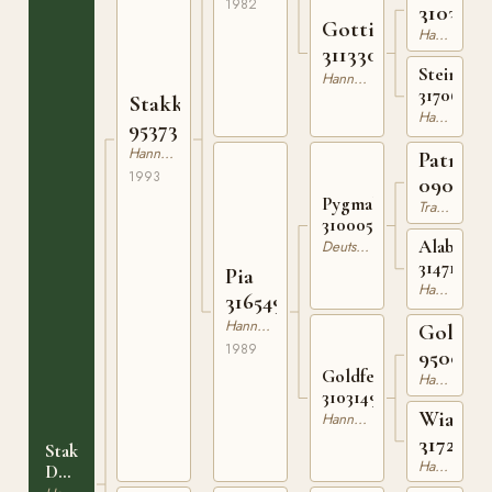
1982
3103838
Gottilde
Hannoveranare
311330772
Steingild
Hannoveranare
317062467
Stakkato
Hannoveranare
95373
Hannoveranare
Patras
1993
090130
Pygmalion
Trakehner
310005081
Alabalon
Deutsches Pferd
314713771
Pia
Hannoveranare
316549789
Hannoveranare
Goldste
1989
95005
Goldfeder
Hannoveranare
310314981
Wiatka
Hannoveranare
3172035
Stakkato's
Hannoveranare
Deern