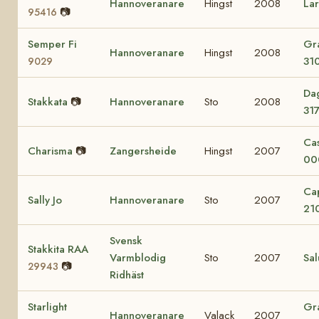
Hannoveranare
Hingst
2008
La
📷
95416
Semper Fi
Gr
Hannoveranare
Hingst
2008
31
9029
Da
Stakkata
📷
Hannoveranare
Sto
2008
31
Ca
Charisma
📷
Zangersheide
Hingst
2007
00
Ca
Sally Jo
Hannoveranare
Sto
2007
21
Svensk
Stakkita RAA
Varmblodig
Sto
2007
Sal
📷
29943
Ridhäst
Starlight
Gr
Hannoveranare
Valack
2007