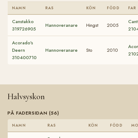
NAMN
RAS
KÖN
FÖDD
FAR
Canstakko
Cant
Hannoveranare
Hingst
2005
319726905
210
Acorado's
Acor
Deern
Hannoveranare
Sto
2010
210
310400710
Halvsyskon
PÅ FADERSIDAN (56)
NAMN
RAS
KÖN
FÖDD
M