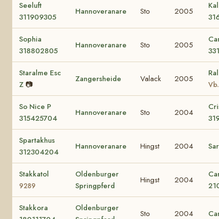
Seeluft
Ka
Hannoveranare
Sto
2005
311909305
31
Sophia
Ca
Hannoveranare
Sto
2005
318802805
33
Staralme Esc
Ra
Zangersheide
Valack
2005
Z
📷
Vb.
So Nice P
Cri
Hannoveranare
Sto
2004
315425704
31
Spartakhus
Hannoveranare
Hingst
2004
Sa
312304204
Stakkatol
Oldenburger
Car
Hingst
2004
Springpferd
21
9289
Stakkora
Oldenburger
Sto
2004
Ca