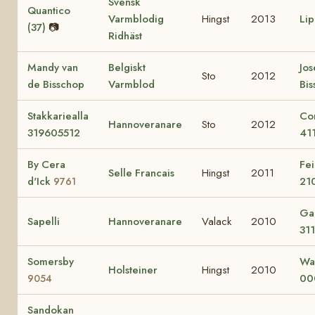
Svensk
Quantico
Varmblodig
Hingst
2013
Lip
(37)
📷
Ridhäst
Mandy van
Belgiskt
Jos
Sto
2012
de Bisschop
Varmblod
Bi
Stakkariealla
Cor
Hannoveranare
Sto
2012
319605512
41
By Cera
Fe
Selle Francais
Hingst
2011
d'Ick
21
9761
Ga
Sapelli
Hannoveranare
Valack
2010
31
Somersby
Wap
Holsteiner
Hingst
2010
00
9054
Sandokan