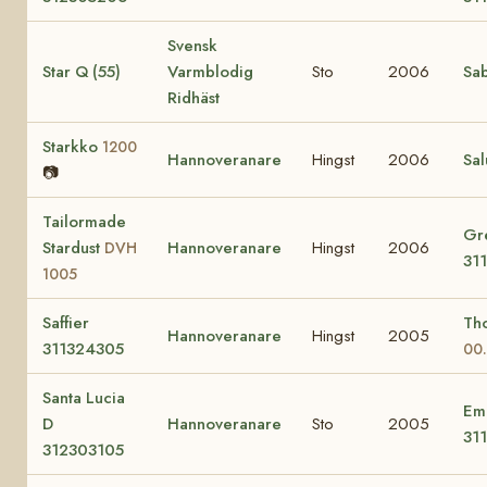
Svensk
Star Q (55)
Varmblodig
Sto
2006
Sab
Ridhäst
Starkko
1200
Hannoveranare
Hingst
2006
Sal
📷
Tailormade
Gr
Stardust
Hannoveranare
Hingst
2006
DVH
31
1005
Saffier
Th
Hannoveranare
Hingst
2005
311324305
00.
Santa Lucia
Em
D
Hannoveranare
Sto
2005
31
312303105