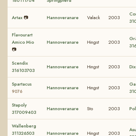
180111704
Springpferd
Co
Artax
📷
Hannoveranare
Valack
2003
31
Flavourart
Grä
Amico Mio
Hannoveranare
Hingst
2003
31
📷
Scendix
Hannoveranare
Hingst
2003
Di
316103703
Spartacus
Ga
Hannoveranare
Hingst
2003
31
9076
Stapoly
Hannoveranare
Sto
2003
Po
317009403
Wallenberg
Asu
311326503
Hannoveranare
Hingst
2003