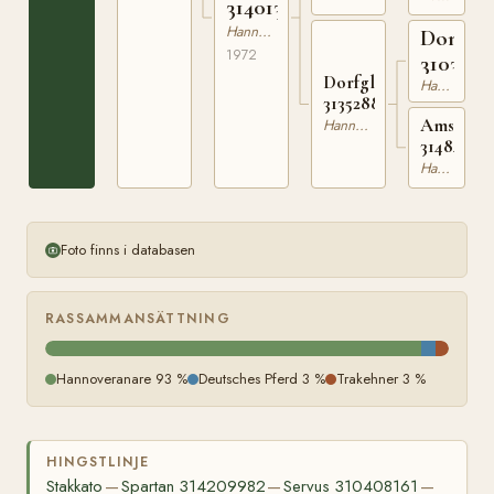
314013472
Hannoveranare
Domspa
1972
3103910
Dorfglocke
Hannoveranare
313528860
Amsellie
Hannoveranare
31484814
Hannoveranare
Foto finns i databasen
RASSAMMANSÄTTNING
Hannoveranare 93 %
Deutsches Pferd 3 %
Trakehner 3 %
HINGSTLINJE
Stakkato
Spartan 314209982
Servus 310408161
—
—
—