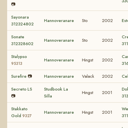
33
📷
Sayonara
Hannoveranare
Sto
2002
Es
312324802
Sonate
Cr
Hannoveranare
Sto
2002
312328602
31
Stalypso
Car
Hannoveranare
Hingst
2002
31
95313
Surefire
📷
Hannoveranare
Valack
2002
Ce
Secreto LS
Studbook La
Dol
Hingst
2001
📷
Silla
31
Stakkato
We
Hannoveranare
Hingst
2001
Gold
31
9327