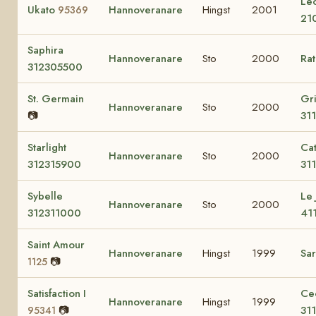
Le
Ukato
Hannoveranare
Hingst
2001
95369
21
Saphira
Hannoveranare
Sto
2000
Ra
312305500
St. Germain
Gri
Hannoveranare
Sto
2000
📷
31
Starlight
Cat
Hannoveranare
Sto
2000
312315900
31
Sybelle
Le 
Hannoveranare
Sto
2000
312311000
41
Saint Amour
Hannoveranare
Hingst
1999
Sa
📷
1125
Satisfaction I
Ce
Hannoveranare
Hingst
1999
📷
31
95341