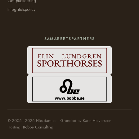
Om publicering
Integritetspolicy
SAMARBETSPARTNERS
© 2006–2026 Häststam.se · Grundad av Karin Halvarsson
Hosting:
Bobbe Consulting