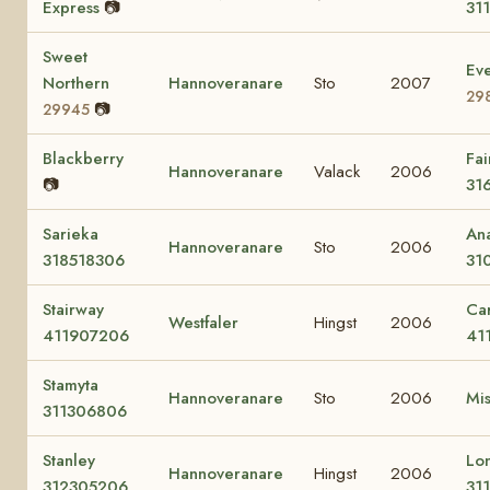
Express
📷
31
Sweet
Eve
Northern
Hannoveranare
Sto
2007
29
📷
29945
Blackberry
Fai
Hannoveranare
Valack
2006
📷
31
Sarieka
An
Hannoveranare
Sto
2006
318518306
31
Stairway
Ca
Westfaler
Hingst
2006
411907206
41
Stamyta
Hannoveranare
Sto
2006
Mi
311306806
Stanley
Lo
Hannoveranare
Hingst
2006
312305206
31