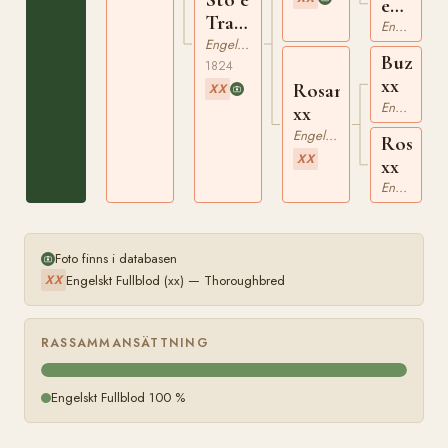
e
Tramp
Gohann
Engelskt Fullblod
xx
Engelskt Fullblod
xx
Buzzard
1824
xx
Rosamond
XX
Engelskt Fullblod
xx
Engelskt Fullblod
Roseber
XX
xx
Engelskt Fullblod
Foto finns i databasen
Engelskt Fullblod (xx) — Thoroughbred
XX
RASSAMMANSÄTTNING
Engelskt Fullblod 100 %