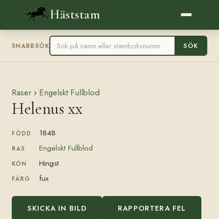
Häststam
SÖK
SNABBSÖK
Raser
›
Engelskt Fullblod
Helenus xx
1848
FÖDD
Engelskt Fullblod
RAS
Hingst
KÖN
fux
FÄRG
SKICKA IN BILD
RAPPORTERA FEL