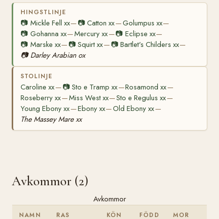
HINGSTLINJE
📷
Mickle Fell xx
📷
Catton xx
Golumpus xx
—
—
—
📷
Gohanna xx
Mercury xx
📷
Eclipse xx
—
—
—
📷
Marske xx
📷
Squirt xx
📷
Bartlet's Childers xx
—
—
—
📷
Darley Arabian ox
STOLINJE
Caroline xx
📷
Sto e Tramp xx
Rosamond xx
—
—
—
Roseberry xx
Miss West xx
Sto e Regulus xx
—
—
—
Young Ebony xx
Ebony xx
Old Ebony xx
—
—
—
The Massey Mare xx
Avkommor (2)
Avkommor
NAMN
RAS
KÖN
FÖDD
MOR