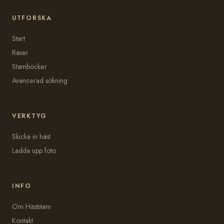
UTFORSKA
Start
Raser
Stamböcker
Avancerad sökning
VERKTYG
Skicka in häst
Ladda upp foto
INFO
Om Häststam
Kontakt