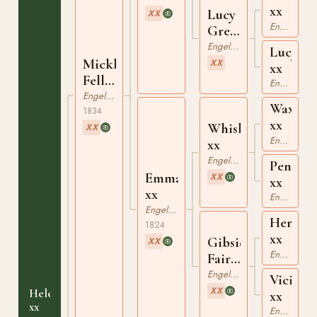
xx
Lucy
XX
Engelskt Fullblod
Grey
xx
Engelskt Fullblod
Lucy
Mickle
XX
xx
Fell
Engelskt Fullblod
xx
Engelskt Fullblod
Waxy
1834
xx
Whisker
XX
Engelskt Fullblod
xx
Engelskt Fullblod
Penelo
Emma
XX
xx
xx
Engelskt Fullblod
Engelskt Fullblod
Hermes
1824
xx
Gibside
XX
Engelskt Fullblod
Fairy
xx
Engelskt Fullblod
Vicissit
XX
Helenus
xx
xx
Engelskt Fullblod