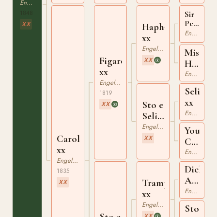
Engelskt Fullblod
1848
Sir
Peter
XX
Haphazard
Teazle
Engelskt Fullblod
xx
xx
Engelskt Fullblod
Miss
Figaro
XX
Hervey
xx
xx
Engelskt Fullblod
Engelskt Fullblod
Selim
1819
xx
Sto e
XX
Engelskt Fullblod
Selim
xx
Engelskt Fullblod
Young
Caroline
XX
Camilla
xx
xx
Engelskt Fullblod
Engelskt Fullblod
Dick
1835
Andrew
Tramp
XX
xx
Engelskt Fullblod
xx
Engelskt Fullblod
Sto
Sto e
XX