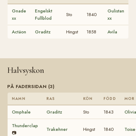
Gnade
Engelskt
Gulistan
Sto
1840
xx
Fullblod
xx
Actäon
Graditz
Hingst
1858
Avila
Halvsyskon
PÅ FADERSIDAN (3)
NAMN
RAS
KÖN
FÖDD
MOR
Omphale
Graditz
Sto
1843
Olivi
Thunderclap
Trakehner
Hingst
1840
Toise
📷