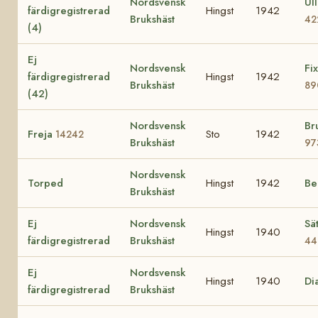
Nordsvensk
Ull
färdigregistrerad
Hingst
1942
Brukshäst
42
(4)
Ej
Nordsvensk
Fi
färdigregistrerad
Hingst
1942
Brukshäst
89
(42)
Nordsvensk
Br
Freja
Sto
1942
14242
Brukshäst
97
Nordsvensk
Torped
Hingst
1942
Be
Brukshäst
Ej
Nordsvensk
Sä
Hingst
1940
färdigregistrerad
Brukshäst
44
Ej
Nordsvensk
Hingst
1940
Di
färdigregistrerad
Brukshäst