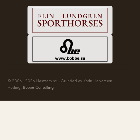
© 2006–2026 Häststam.se · Grundad av Karin Halvarsson
Hosting:
Bobbe Consulting