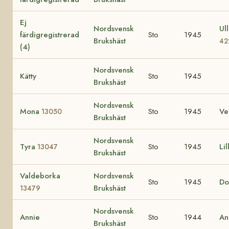
Ej
Nordsvensk
Ull
färdigregistrerad
Sto
1945
Brukshäst
42
(4)
Nordsvensk
Kätty
Sto
1945
Brukshäst
Nordsvensk
Mona
Sto
1945
Ve
13050
Brukshäst
Nordsvensk
Tyra
Sto
1945
Lil
13047
Brukshäst
Valdeborka
Nordsvensk
Sto
1945
Do
Brukshäst
13479
Nordsvensk
Annie
Sto
1944
An
Brukshäst