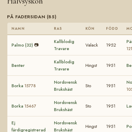
Halvsyskon
PÅ FADERSIDAN (85)
NAMN
RAS
KÖN
FÖDD
M
Kallblodig
Pä
Palmo (32)
📷
Valack
1952
Travare
12
Kallblodig
Benter
Hingst
1951
Be
Travare
Nordsvensk
No
Borka
Sto
1951
15778
Brukshäst
10
Nordsvensk
Borka
Sto
1951
La
15467
Brukshäst
Ej
Nordsvensk
Hingst
1951
Po
färdigregistrerad
Brukshäst