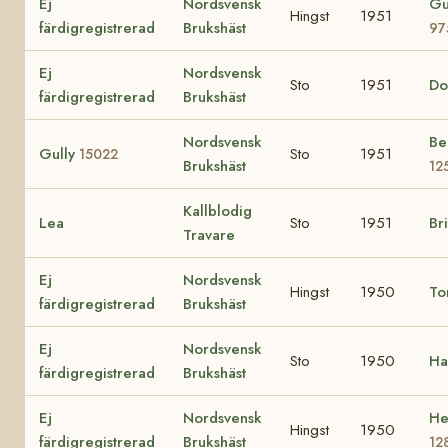
Ej
Nordsvensk
Gu
Hingst
1951
färdigregistrerad
Brukshäst
97
Ej
Nordsvensk
Sto
1951
Do
färdigregistrerad
Brukshäst
Nordsvensk
Be
Gully
Sto
1951
15022
Brukshäst
12
Kallblodig
Lea
Sto
1951
Br
Travare
Ej
Nordsvensk
Hingst
1950
To
färdigregistrerad
Brukshäst
Ej
Nordsvensk
Sto
1950
Ha
färdigregistrerad
Brukshäst
Ej
Nordsvensk
He
Hingst
1950
färdigregistrerad
Brukshäst
12