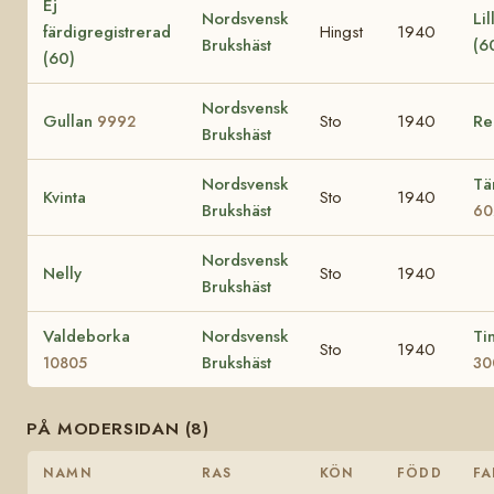
Ej
Nordsvensk
Lil
färdigregistrerad
Hingst
1940
Brukshäst
(6
(60)
Nordsvensk
Gullan
Sto
1940
R
9992
Brukshäst
Nordsvensk
Tä
Kvinta
Sto
1940
Brukshäst
60
Nordsvensk
Nelly
Sto
1940
Brukshäst
Valdeborka
Nordsvensk
Ti
Sto
1940
Brukshäst
10805
30
PÅ MODERSIDAN (8)
NAMN
RAS
KÖN
FÖDD
FA