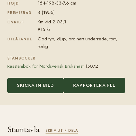
154-198-33-7,6 cm
HÖJD
B (1955)
PREMIERAD
Km.-tid 2.03,1
ÖVRIGT
915 kr
God typ, djup, ordinärt underrede, torr,
UTLÅTANDE
rörlig.
STAMBÖCKER
Rasstambok för Nordsvensk Brukshäst
15072
SKICKA IN BILD
RAPPORTERA FEL
Stamtavla
SKRIV UT / DELA