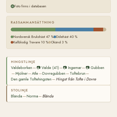
Foto finns i databasen
RASSAMMANSÄTTNING
Nordsvensk Brukshäst 47 %
Dölehäst 40 %
Kallblodig Travare 10 %
Okänd 3 %
HINGSTLINJE
Valdeborken
📷
Valde (41)
📷
Ingemar
📷
Gubben
—
—
—
Mjölner
Atle
Dovregubben
Toftebrun
—
—
—
—
—
Den gamle Toftehingsten
Hingst från Tofte i Dovre
—
STOLINJE
Blända
Norma
Blända
—
—