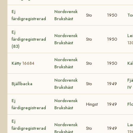
Ej
Nordsvensk
Sto
1950
To
färdigregistrerad
Brukshäst
Ej
Nordsvensk
Le
färdigregistrerad
Sto
1950
Brukshäst
13
(83)
Nordsvensk
Kätty
Sto
1950
Kä
16684
Brukshäst
Nordsvensk
Fj
Bjällbacka
Sto
1949
Brukshäst
IV
Ej
Nordsvensk
Hingst
1949
Fl
färdigregistrerad
Brukshäst
Ej
Nordsvensk
La
färdigregistrerad
Sto
1949
Brukshäst
12