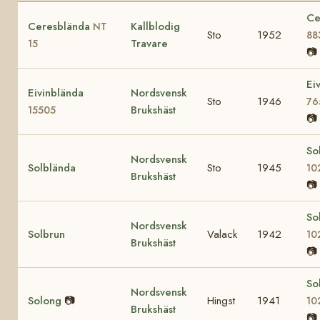
Ce
Ceresblända
Kallblodig
NT
Sto
1952
88
Travare
15
📷
Ei
Eivinblända
Nordsvensk
Sto
1946
76
Brukshäst
15505
📷
So
Nordsvensk
Solblända
Sto
1945
10
Brukshäst
📷
So
Nordsvensk
Solbrun
Valack
1942
10
Brukshäst
📷
So
Nordsvensk
Solong
📷
Hingst
1941
10
Brukshäst
📷