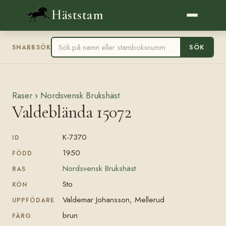
Häststam
SÖK
SNABBSÖK
Raser
›
Nordsvensk Brukshäst
Valdeblända 15072
K-7370
ID
1950
FÖDD
Nordsvensk Brukshäst
RAS
Sto
KÖN
Valdemar Johansson, Mellerud
UPPFÖDARE
brun
FÄRG