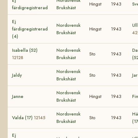
Ej
Nordsvensk
Hingst
1943
Sv
färdigregistrerad
Brukshäst
Ej
Nordsvensk
Ull
färdigregistrerad
Hingst
1943
Brukshäst
42
(4)
Isabella (52)
Nordsvensk
Da
Sto
1943
Brukshäst
(5
12128
Nordsvensk
Jaldy
Sto
1943
Jar
Brukshäst
Nordsvensk
Janne
Hingst
1943
Fi
Brukshäst
Nordsvensk
Hä
Valda (17)
Sto
1943
12145
Brukshäst
(1
Ej