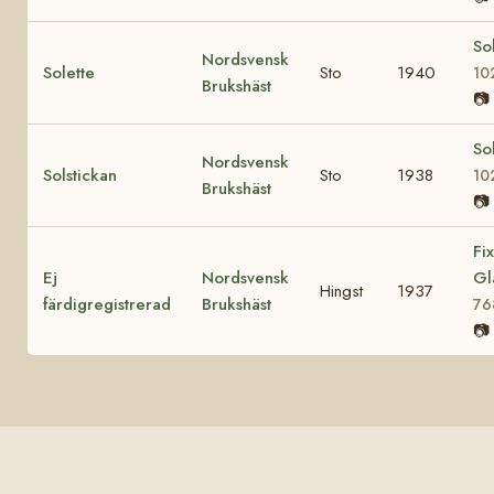
So
Nordsvensk
Solette
Sto
1940
10
Brukshäst
📷
So
Nordsvensk
Solstickan
Sto
1938
10
Brukshäst
📷
Fix
Ej
Nordsvensk
Gl
Hingst
1937
färdigregistrerad
Brukshäst
76
📷