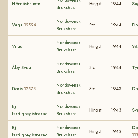
Hörnäsbrunte
Hingst
1944
Sa
Brukshäst
Nordsvensk
Vega
Sto
1944
Do
12594
Brukshäst
Nordsvensk
Vitus
Hingst
1944
Si
Brukshäst
Nordsvensk
Åby Svea
Sto
1944
Ty
Brukshäst
Nordsvensk
Doris
Sto
1943
Do
12575
Brukshäst
Ej
Nordsvensk
Hingst
1943
Sv
färdigregistrerad
Brukshäst
Ej
Nordsvensk
Do
Hingst
1943
färdigregistrerad
Brukshäst
11