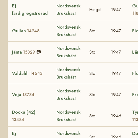
Ej
Nordsvensk
Gu
Hingst
1947
färdigregistrerad
Brukshäst
11
Nordsvensk
Gullan
Sto
1947
Fl
14248
Brukshäst
Nordsvensk
Jänta
📷
Sto
1947
Lä
15329
Brukshäst
Nordsvensk
Valdalill
Sto
1947
Fl
14643
Brukshäst
Nordsvensk
Veja
Sto
1947
Fr
13734
Brukshäst
Docka (42)
Nordsvensk
Ty
Sto
1946
Brukshäst
13484
11
Ej
Nordsvensk
Do
Sto
1946