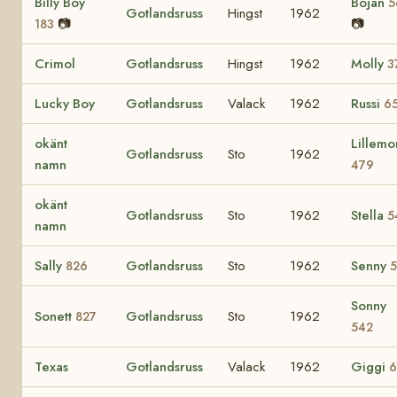
Billy Boy
Bojan
5
Gotlandsruss
Hingst
1962
📷
📷
183
Crimol
Gotlandsruss
Hingst
1962
Molly
3
Lucky Boy
Gotlandsruss
Valack
1962
Russi
6
okänt
Lillemo
Gotlandsruss
Sto
1962
namn
479
okänt
Gotlandsruss
Sto
1962
Stella
5
namn
Sally
Gotlandsruss
Sto
1962
Senny
826
5
Sonny
Sonett
Gotlandsruss
Sto
1962
827
542
Texas
Gotlandsruss
Valack
1962
Giggi
6