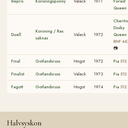
Repris
Korsningsponny
Valack
1971
Forest
Queen
Cherit
Dusky
Korsning / Ras
Duell
Valack
1972
Queen
saknas
RNF 46
📷
Final
Gotlandsruss
Hingst
1972
Fia
512
Finalist
Gotlandsruss
Valack
1973
Fia
512
Fagott
Gotlandsruss
Hingst
1974
Fia
512
Halvsyskon