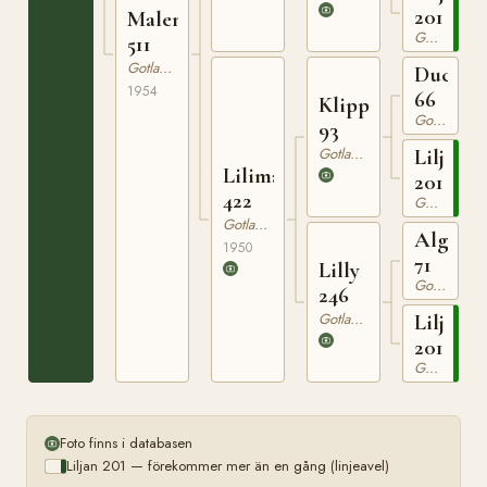
201
Malena
Gotlandsruss
511
Gotlandsruss
Ducke
1954
66
Klipp
Gotlandsruss
93
Gotlandsruss
Liljan
Lilimarlen
201
422
Gotlandsruss
Gotlandsruss
Algo
1950
71
Lilly
Gotlandsruss
246
Gotlandsruss
Liljan
201
Gotlandsruss
Foto finns i databasen
Liljan 201 — förekommer mer än en gång (linjeavel)