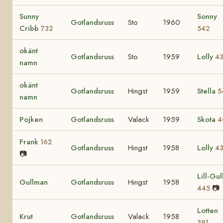
Sunny
Sonny
Gotlandsruss
Sto
1960
Cribb
732
542
okänt
Gotlandsruss
Sto
1959
Lolly
4
namn
okänt
Gotlandsruss
Hingst
1959
Stella
5
namn
Pojken
Gotlandsruss
Valack
1959
Skota
4
Frank
162
Gotlandsruss
Hingst
1958
Lolly
4
📷
Lill-Gul
Gullman
Gotlandsruss
Hingst
1958
📷
445
Lotten
Krut
Gotlandsruss
Valack
1958
391