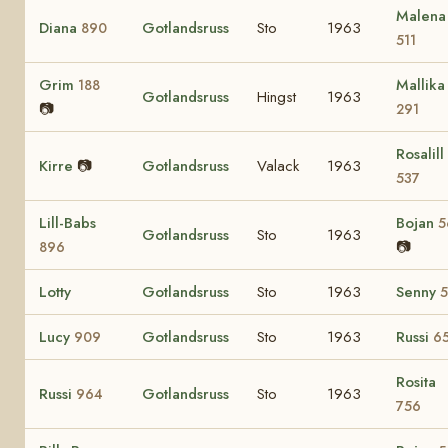
Malena
Diana
Gotlandsruss
Sto
1963
890
511
Grim
Mallika
188
Gotlandsruss
Hingst
1963
📷
291
Rosalill
Kirre
📷
Gotlandsruss
Valack
1963
537
Lill-Babs
Bojan
5
Gotlandsruss
Sto
1963
📷
896
Lotty
Gotlandsruss
Sto
1963
Senny
5
Lucy
Gotlandsruss
Sto
1963
Russi
909
6
Rosita
Russi
Gotlandsruss
Sto
1963
964
756