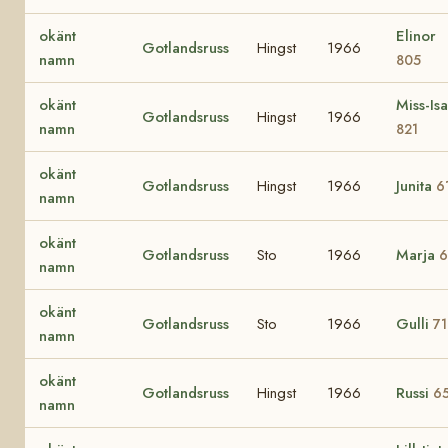
okänt
Elinor
Gotlandsruss
Hingst
1966
namn
805
okänt
Miss-Isa
Gotlandsruss
Hingst
1966
namn
821
okänt
Gotlandsruss
Hingst
1966
Junita
6
namn
okänt
Gotlandsruss
Sto
1966
Marja
6
namn
okänt
Gotlandsruss
Sto
1966
Gulli
7
namn
okänt
Gotlandsruss
Hingst
1966
Russi
6
namn