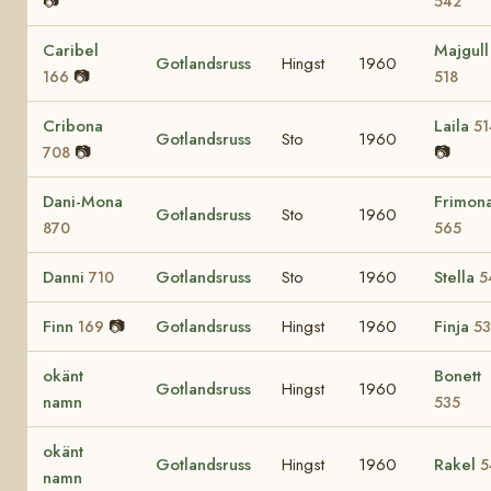
📷
542
Caribel
Majgull
Gotlandsruss
Hingst
1960
📷
166
518
Cribona
Laila
51
Gotlandsruss
Sto
1960
📷
📷
708
Dani-Mona
Frimon
Gotlandsruss
Sto
1960
870
565
Danni
Gotlandsruss
Sto
1960
Stella
710
5
Finn
📷
Gotlandsruss
Hingst
1960
Finja
169
5
okänt
Bonett
Gotlandsruss
Hingst
1960
namn
535
okänt
Gotlandsruss
Hingst
1960
Rakel
5
namn