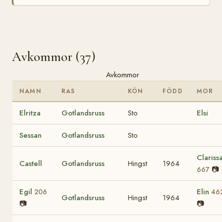
Avkommor (37)
Avkommor
NAMN
RAS
KÖN
FÖDD
MOR
Elritza
Gotlandsruss
Sto
Elsi
Sessan
Gotlandsruss
Sto
Clariss
Castell
Gotlandsruss
Hingst
1964
📷
667
Egil
Elin
206
46
Gotlandsruss
Hingst
1964
📷
📷