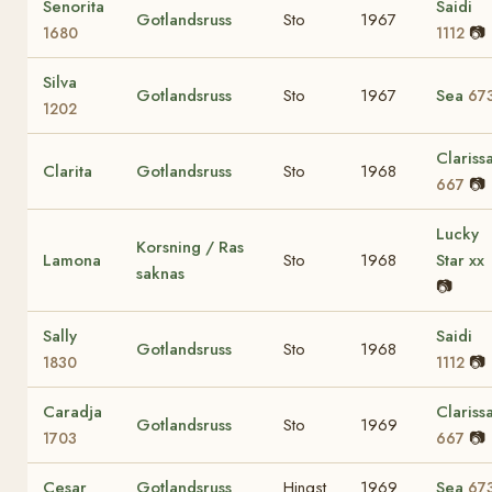
Senorita
Saidi
Gotlandsruss
Sto
1967
📷
1680
1112
Silva
Gotlandsruss
Sto
1967
Sea
67
1202
Clariss
Clarita
Gotlandsruss
Sto
1968
📷
667
Lucky
Korsning / Ras
Lamona
Sto
1968
Star xx
saknas
📷
Sally
Saidi
Gotlandsruss
Sto
1968
📷
1830
1112
Caradja
Clariss
Gotlandsruss
Sto
1969
📷
1703
667
Cesar
Gotlandsruss
Hingst
1969
Sea
67