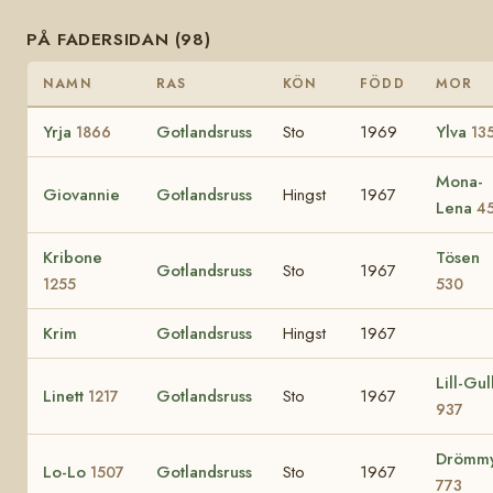
PÅ FADERSIDAN (98)
NAMN
RAS
KÖN
FÖDD
MOR
Yrja
Gotlandsruss
Sto
1969
Ylva
1866
13
Mona-
Giovannie
Gotlandsruss
Hingst
1967
Lena
4
Kribone
Tösen
Gotlandsruss
Sto
1967
1255
530
Krim
Gotlandsruss
Hingst
1967
Lill-Gul
Linett
Gotlandsruss
Sto
1967
1217
937
Drömm
Lo-Lo
Gotlandsruss
Sto
1967
1507
773