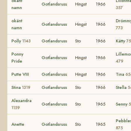
okänt
Lillstint
Gotlandsruss
Hingst
1966
namn
357
okänt
Drömm
Gotlandsruss
Hingst
1966
namn
773
Polly
Gotlandsruss
Sto
1966
Kätty
1143
75
Ponny
Lillemo
Gotlandsruss
Hingst
1966
Pride
479
Putte VIII
Gotlandsruss
Hingst
1966
Tina
65
Stina
Gotlandsruss
Sto
1966
Stella
1319
5
Alexandra
Gotlandsruss
Sto
1965
Senny
5
1159
Pebble
Anette
Gotlandsruss
Sto
1965
875