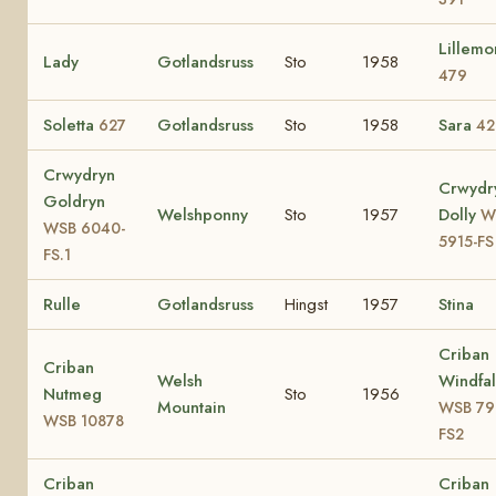
Lillemo
Lady
Gotlandsruss
Sto
1958
479
Soletta
Gotlandsruss
Sto
1958
Sara
627
42
Crwydryn
Crwydr
Goldryn
Welshponny
Sto
1957
Dolly
W
WSB 6040-
5915-FS
FS.1
Rulle
Gotlandsruss
Hingst
1957
Stina
Criban
Criban
Welsh
Windfal
Nutmeg
Sto
1956
Mountain
WSB 79
WSB 10878
FS2
Criban
Criban