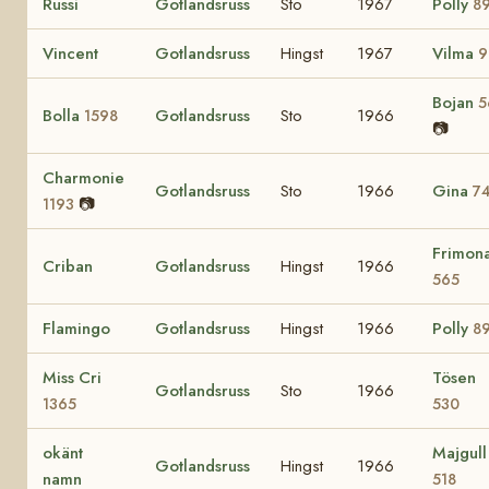
Russi
Gotlandsruss
Sto
1967
Polly
8
Vincent
Gotlandsruss
Hingst
1967
Vilma
9
Bojan
5
Bolla
Gotlandsruss
Sto
1966
1598
📷
Charmonie
Gotlandsruss
Sto
1966
Gina
7
📷
1193
Frimon
Criban
Gotlandsruss
Hingst
1966
565
Flamingo
Gotlandsruss
Hingst
1966
Polly
8
Miss Cri
Tösen
Gotlandsruss
Sto
1966
1365
530
okänt
Majgull
Gotlandsruss
Hingst
1966
namn
518