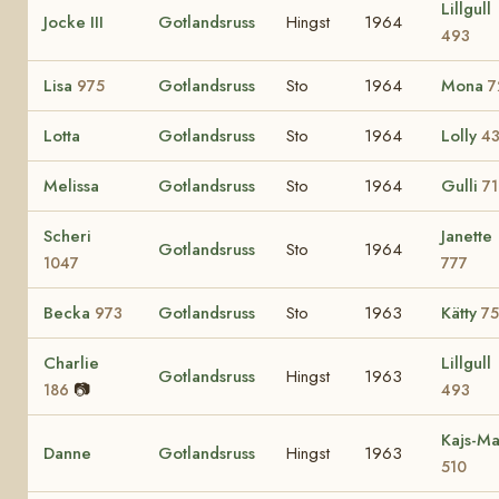
Lillgull
Jocke III
Gotlandsruss
Hingst
1964
493
Lisa
Gotlandsruss
Sto
1964
Mona
975
7
Lotta
Gotlandsruss
Sto
1964
Lolly
4
Melissa
Gotlandsruss
Sto
1964
Gulli
7
Scheri
Janette
Gotlandsruss
Sto
1964
1047
777
Becka
Gotlandsruss
Sto
1963
Kätty
973
75
Charlie
Lillgull
Gotlandsruss
Hingst
1963
📷
186
493
Kajs-Ma
Danne
Gotlandsruss
Hingst
1963
510