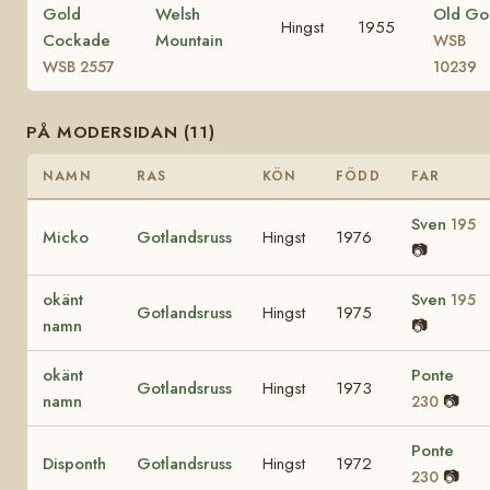
Gold
Welsh
Old Go
Hingst
1955
Cockade
Mountain
WSB
WSB 2557
10239
PÅ MODERSIDAN (11)
NAMN
RAS
KÖN
FÖDD
FAR
Sven
195
Micko
Gotlandsruss
Hingst
1976
📷
okänt
Sven
195
Gotlandsruss
Hingst
1975
namn
📷
okänt
Ponte
Gotlandsruss
Hingst
1973
namn
📷
230
Ponte
Disponth
Gotlandsruss
Hingst
1972
📷
230