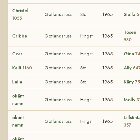
Christel
Gotlandsruss
Sto
1965
Stella
5
1055
Tösen
Cribbe
Gotlandsruss
Hingst
1965
530
Czar
Gotlandsruss
Hingst
1965
Gina
7
Kalli
Gotlandsruss
Sto
1965
Ally
1160
64
Laila
Gotlandsruss
Sto
1965
Kätty
75
okänt
Gotlandsruss
Hingst
1965
Molly
3
namn
okänt
Lillstint
Gotlandsruss
Hingst
1965
namn
357
okänt