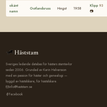
okänt
Klipp
93
Gotlandsruss
Hingst
1958
namn
📷
Häststam
Sveriges ledande databas för hästars stamtavlor
sedan 2006. Grundad av Karin Halvarsson
med en passion för hästar och genealogi —
byggd av hästälskare, för hästälskare.
info@haststam.se
Facebook