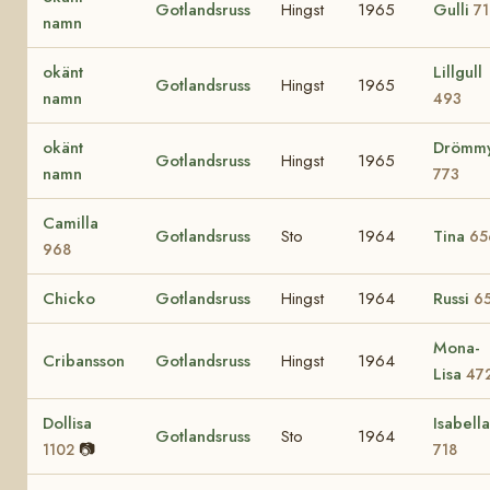
Gotlandsruss
Hingst
1965
Gulli
7
namn
okänt
Lillgull
Gotlandsruss
Hingst
1965
namn
493
okänt
Drömm
Gotlandsruss
Hingst
1965
namn
773
Camilla
Gotlandsruss
Sto
1964
Tina
65
968
Chicko
Gotlandsruss
Hingst
1964
Russi
6
Mona-
Cribansson
Gotlandsruss
Hingst
1964
Lisa
47
Dollisa
Isabella
Gotlandsruss
Sto
1964
📷
1102
718