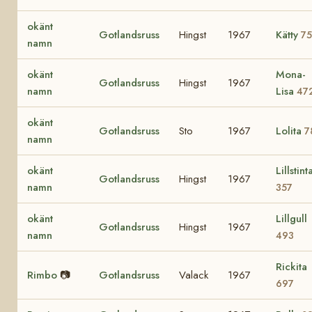
okänt
Gotlandsruss
Hingst
1967
Kätty
75
namn
okänt
Mona-
Gotlandsruss
Hingst
1967
namn
Lisa
47
okänt
Gotlandsruss
Sto
1967
Lolita
7
namn
okänt
Lillstint
Gotlandsruss
Hingst
1967
namn
357
okänt
Lillgull
Gotlandsruss
Hingst
1967
namn
493
Rickita
Rimbo
📷
Gotlandsruss
Valack
1967
697