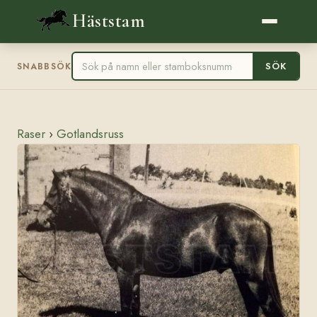
Häststam
SÖK
SNABBSÖK
Raser
›
Gotlandsruss