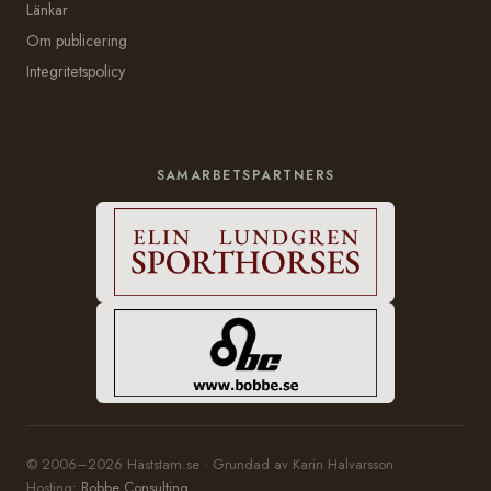
Länkar
Om publicering
Integritetspolicy
SAMARBETSPARTNERS
© 2006–2026 Häststam.se · Grundad av Karin Halvarsson
Hosting:
Bobbe Consulting