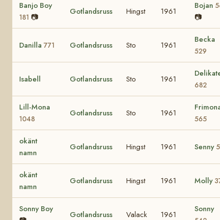
Banjo Boy
Bojan
5
Gotlandsruss
Hingst
1961
📷
📷
181
Becka
Danilla
Gotlandsruss
Sto
1961
771
529
Delikat
Isabell
Gotlandsruss
Sto
1961
682
Lill-Mona
Frimon
Gotlandsruss
Sto
1961
1048
565
okänt
Gotlandsruss
Hingst
1961
Senny
5
namn
okänt
Gotlandsruss
Hingst
1961
Molly
3
namn
Sonny Boy
Sonny
Gotlandsruss
Valack
1961