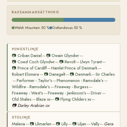
RASSAMMANSÄTTNING
Welsh Mountain 50 %
Gotlandsruss 50 %
HINGSTLINJE
📷
Criban Daniel
📷
Owain Glyndwr
—
—
📷
Coed Coch Glyndwr
📷
Revolt
Llwyn Tyrant
—
—
—
📷
Prince of Cardiff
Hamlet Prince of Denmark
—
—
Robert Elsmere
📷
Danegelt
📷
Denmark
Sir Charles
—
—
—
Performer - Taylor's
Phenomenon - Ramsdale's
—
—
—
Wildfire - Ramsdale's
Fireaway - Burgess
—
—
Fireaway - West's
Fireaway - Jenkinson's
Driver
—
—
—
Old Shales
Blaze xx
📷
Flying Childers xx
—
—
—
📷
Darley Arabian ox
STOLINJE
Malena
📷
Lilimarlen
📷
Lilly
📷
Liljan
Vally
Gera
—
—
—
—
—