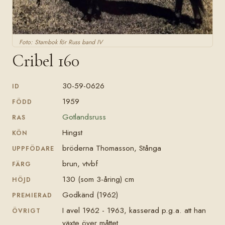
Foto: Stambok för Russ band IV
Cribel 160
30-59-0626
ID
1959
FÖDD
Gotlandsruss
RAS
Hingst
KÖN
bröderna Thomasson, Stånga
UPPFÖDARE
brun, vtvbf
FÄRG
130 (som 3-åring) cm
HÖJD
Godkänd (1962)
PREMIERAD
I avel 1962 - 1963, kasserad p.g.a. att han
ÖVRIGT
växte över måttet.