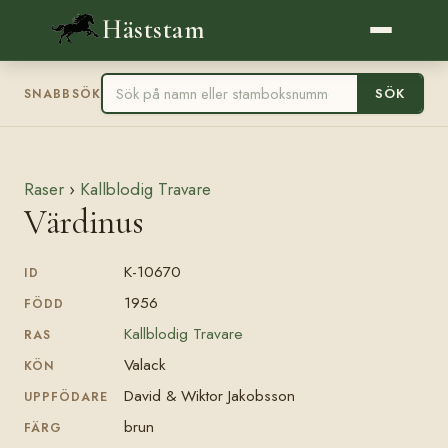
Häststam
SÖK
SNABBSÖK
Raser
›
Kallblodig Travare
Värdinus
K-10670
ID
1956
FÖDD
Kallblodig Travare
RAS
Valack
KÖN
David & Wiktor Jakobsson
UPPFÖDARE
brun
FÄRG