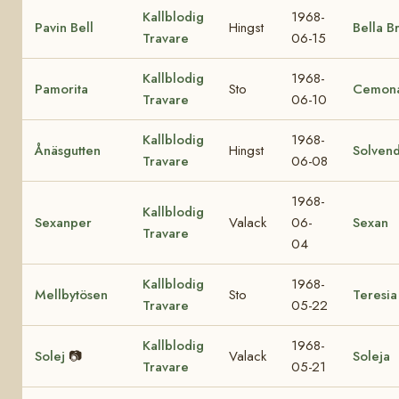
Kallblodig
1968-
Pavin Bell
Hingst
Bella B
Travare
06-15
Kallblodig
1968-
Pamorita
Sto
Cemon
Travare
06-10
Kallblodig
1968-
Ånäsgutten
Hingst
Solvend
Travare
06-08
1968-
Kallblodig
Sexanper
Valack
06-
Sexan
Travare
04
Kallblodig
1968-
Mellbytösen
Sto
Teresia
Travare
05-22
Kallblodig
1968-
Solej
📷
Valack
Soleja
Travare
05-21