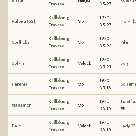
Birren
Hingst
Refuxa
Travare
05-27
Kallblodig
1970-
Palona (52)
Sto
Norvi (
Travare
05-27
Kallblodig
1970-
Sörflicka
Sto
Pila
Travare
05-23
Kallblodig
1970-
Solvin
Valack
Soly
Travare
05-21
Kallblodig
1970-
Parema
Sto
Solrem
Travare
05-18
Kallblodig
1970-
Tomtfli
Hagamön
Sto
Travare
05-15
📷
Kallblodig
1970-
Pelo
Valack
Lady
17
Travare
05-15