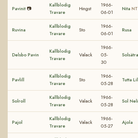
Kallblodig
1966-
Pavinit
📷
Hingst
Nita
NT
Travare
06-01
Kallblodig
1966-
Ruvina
Sto
Rusa
Travare
06-01
1966-
Kallblodig
Delsbo Pavin
Valack
05-
Solsätr
Travare
30
Kallblodig
1966-
Pavlill
Sto
Tutta Lil
Travare
05-28
Kallblodig
1966-
Solroll
Valack
Sol Nel
Travare
05-28
Kallblodig
1966-
Pajol
Valack
Ajola
Travare
05-27