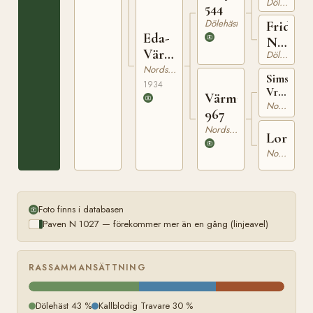
Dölehäst
689
544
Dölehäst
Frida
Eda-
N
Värma
Dölehäst
2665
6968
Nordsvensk Brukshäst
Simson
1934
Vrml.
Värma
h.r.
Nordsvensk Brukshäst
967
345
Nordsvensk Brukshäst
Lorda
Nordsvensk Brukshäst
Foto finns i databasen
Paven N 1027 — förekommer mer än en gång (linjeavel)
RASSAMMANSÄTTNING
Dölehäst 43 %
Kallblodig Travare 30 %