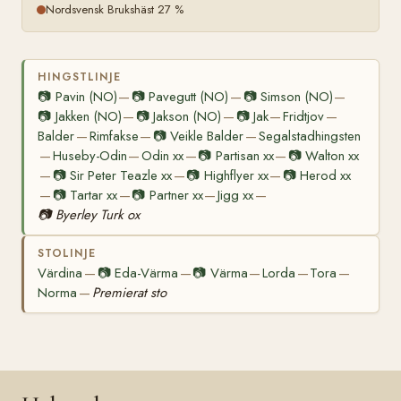
Nordsvensk Brukshäst 27 %
HINGSTLINJE
📷
Pavin (NO)
📷
Pavegutt (NO)
📷
Simson (NO)
—
—
—
📷
Jakken (NO)
📷
Jakson (NO)
📷
Jak
Fridtjov
—
—
—
—
Balder
Rimfakse
📷
Veikle Balder
Segalstadhingsten
—
—
—
Huseby-Odin
Odin xx
📷
Partisan xx
📷
Walton xx
—
—
—
—
📷
Sir Peter Teazle xx
📷
Highflyer xx
📷
Herod xx
—
—
—
📷
Tartar xx
📷
Partner xx
Jigg xx
—
—
—
—
📷
Byerley Turk ox
STOLINJE
Värdina
📷
Eda-Värma
📷
Värma
Lorda
Tora
—
—
—
—
—
Norma
Premierat sto
—