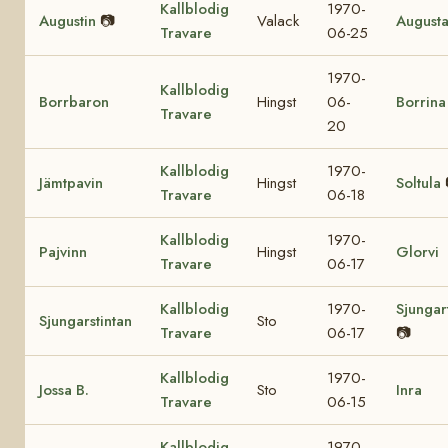
Kallblodig
1970-
Augustin
📷
Valack
August
Travare
06-25
1970-
Kallblodig
Borrbaron
Hingst
06-
Borrina
Travare
20
Kallblodig
1970-
Jämtpavin
Hingst
Soltula
Travare
06-18
Kallblodig
1970-
Pajvinn
Hingst
Glorvi
Travare
06-17
Kallblodig
1970-
Sjungar
Sjungarstintan
Sto
Travare
06-17
📷
Kallblodig
1970-
Jossa B.
Sto
Inra
Travare
06-15
Kallblodig
1970-