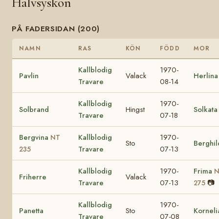
Halvsyskon
PÅ FADERSIDAN (200)
NAMN
RAS
KÖN
FÖDD
MOR
Kallblodig
1970-
Pavlin
Valack
Herlina
Travare
08-14
Kallblodig
1970-
Solbrand
Hingst
Solkata
Travare
07-18
Bergvina
Kallblodig
1970-
NT
Sto
Berghil
Travare
07-13
235
Kallblodig
1970-
Frima
N
Friherre
Valack
Travare
07-13
📷
275
Kallblodig
1970-
Panetta
Sto
Korneli
Travare
07-08