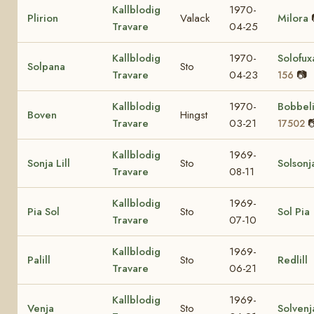
Kallblodig
1970-
Plirion
Valack
Milora
Travare
04-25
Kallblodig
1970-
Solofu
Solpana
Sto
Travare
04-23
📷
156
Kallblodig
1970-
Bobbel
Boven
Hingst
Travare
03-21

17502
Kallblodig
1969-
Sonja Lill
Sto
Solsonj
Travare
08-11
Kallblodig
1969-
Pia Sol
Sto
Sol Pia
Travare
07-10
Kallblodig
1969-
Palill
Sto
Redlill
Travare
06-21
Kallblodig
1969-
Venja
Sto
Solvenj