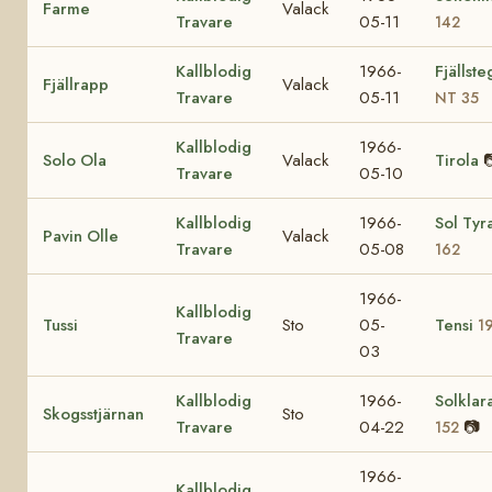
Farme
Valack
Travare
05-11
142
Kallblodig
1966-
Fjällst
Fjällrapp
Valack
Travare
05-11
NT 35
Kallblodig
1966-
Solo Ola
Valack
Tirola

Travare
05-10
Kallblodig
1966-
Sol Tyr
Pavin Olle
Valack
Travare
05-08
162
1966-
Kallblodig
Tussi
Sto
05-
Tensi
1
Travare
03
Kallblodig
1966-
Solklar
Skogsstjärnan
Sto
Travare
04-22
📷
152
1966-
Kallblodig