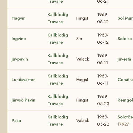
Travare
06-21
Kallblodig
1969-
Hagvin
Hingst
Sol Mi
Travare
06-12
Kallblodig
1969-
Ingvina
Sto
Solelsa
Travare
06-12
Kallblodig
1969-
Juvpavin
Valack
Juvesta
Travare
06-11
Kallblodig
1969-
Lundsvarten
Hingst
Cenatr
Travare
06-11
Kallblodig
1969-
Järvsö Pavin
Hingst
Remgol
Travare
05-23
Kallblodig
1969-
Solotös
Paso
Valack
Travare
05-22
17927