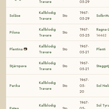
Travare
05-29
Kallblodig
1967-
Solåse
Sto
Solbritt
Travare
05-29
Kallblodig
1967-
Ragna-L
Pilona
Sto
Travare
05-25
14462
Kallblodig
1967-
Plentina
📷
Sto
Plenti
Travare
05-21
Kallblodig
1967-
Stjärnpava
Sto
Steggst
Travare
05-21
1967-
Kallblodig
Parika
Sto
05-
Sol Nel
Travare
20
1967-
Kallblodig
Sol Tyr
Patea
Sto
05-