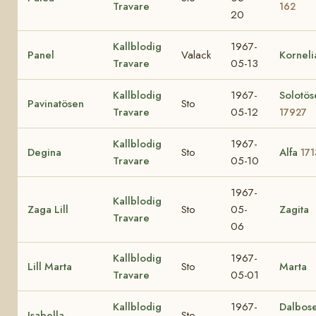
Travare
162
20
Kallblodig
1967-
Panel
Valack
Korneli
Travare
05-13
Kallblodig
1967-
Solotös
Pavinatösen
Sto
Travare
05-12
17927
Kallblodig
1967-
Degina
Sto
Alfa
171
Travare
05-10
1967-
Kallblodig
Zaga Lill
Sto
05-
Zagita
Travare
06
Kallblodig
1967-
Lill Marta
Sto
Marta
Travare
05-01
Kallblodig
1967-
Dalbos
Isabella
Sto