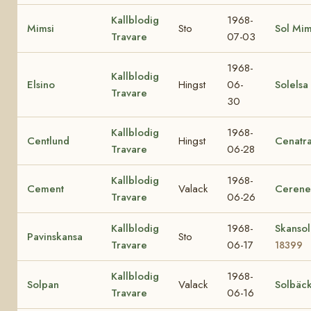
Kallblodig
1968-
Mimsi
Sto
Sol Mi
Travare
07-03
1968-
Kallblodig
Elsino
Hingst
06-
Solelsa
Travare
30
Kallblodig
1968-
Centlund
Hingst
Cenatr
Travare
06-28
Kallblodig
1968-
Cement
Valack
Cerene
Travare
06-26
Kallblodig
1968-
Skansol
Pavinskansa
Sto
Travare
06-17
18399
Kallblodig
1968-
Solpan
Valack
Solbäc
Travare
06-16