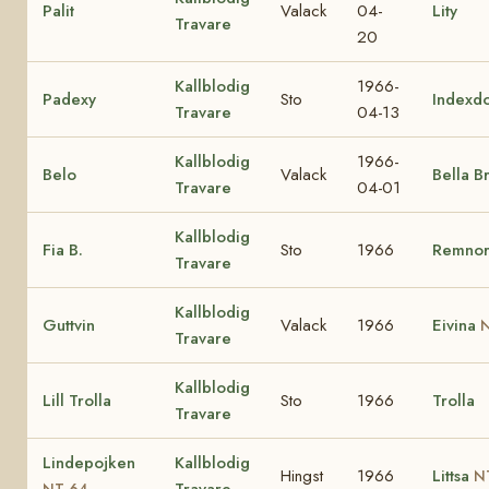
Palit
Valack
04-
Lity
Travare
20
Kallblodig
1966-
Padexy
Sto
Indexd
Travare
04-13
Kallblodig
1966-
Belo
Valack
Bella B
Travare
04-01
Kallblodig
Fia B.
Sto
1966
Remno
Travare
Kallblodig
Guttvin
Valack
1966
Eivina
N
Travare
Kallblodig
Lill Trolla
Sto
1966
Trolla
Travare
Lindepojken
Kallblodig
Hingst
1966
Littsa
N
Travare
NT 64