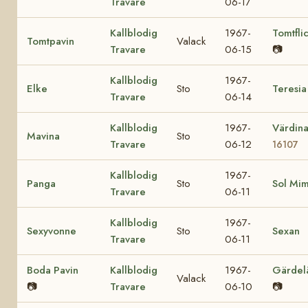
Travare
06-17
Kallblodig
1967-
Tomtfli
Tomtpavin
Valack
Travare
06-15
📷
Kallblodig
1967-
Elke
Sto
Teresia
Travare
06-14
Kallblodig
1967-
Värdin
Mavina
Sto
Travare
06-12
16107
Kallblodig
1967-
Panga
Sto
Sol Mi
Travare
06-11
Kallblodig
1967-
Sexyvonne
Sto
Sexan
Travare
06-11
Boda Pavin
Kallblodig
1967-
Gärdel
Valack
📷
Travare
06-10
📷