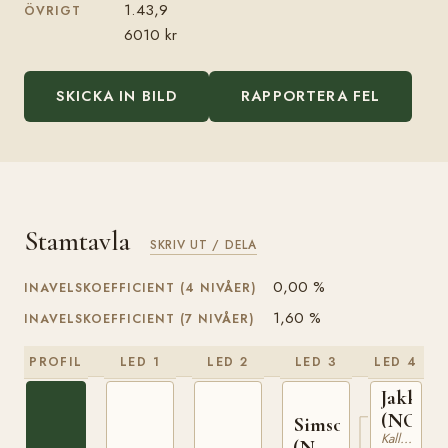
1.43,9
ÖVRIGT
6010 kr
SKICKA IN BILD
RAPPORTERA FEL
Stamtavla
SKRIV UT / DELA
0,00 %
INAVELSKOEFFICIENT (4 NIVÅER)
1,60 %
INAVELSKOEFFICIENT (7 NIVÅER)
PROFIL
LED 1
LED 2
LED 3
LED 4
Jakken
(NO)
Simson
Kallblodig Travare
(NO)