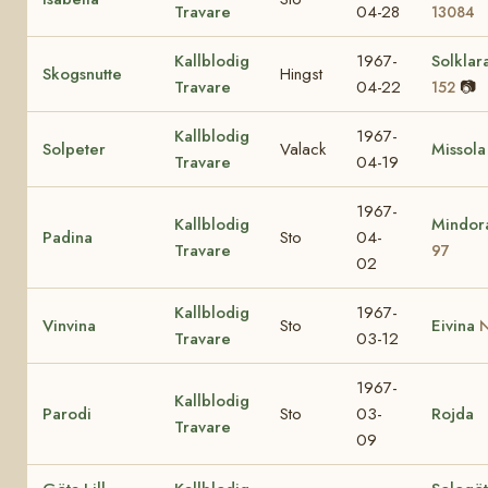
Travare
04-28
13084
Kallblodig
1967-
Solklar
Skogsnutte
Hingst
Travare
04-22
📷
152
Kallblodig
1967-
Solpeter
Valack
Missola
Travare
04-19
1967-
Kallblodig
Mindo
Padina
Sto
04-
Travare
97
02
Kallblodig
1967-
Vinvina
Sto
Eivina
N
Travare
03-12
1967-
Kallblodig
Parodi
Sto
03-
Rojda
Travare
09