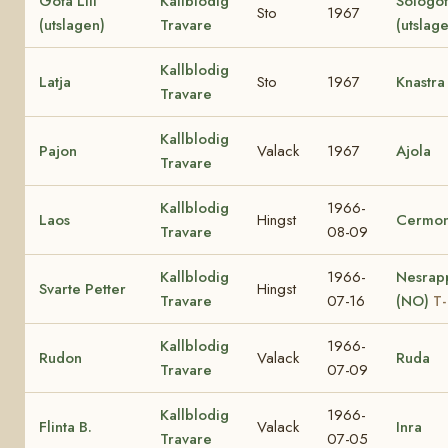
Göta Lill
Kallblodig
Sologö
Sto
1967
(utslagen)
Travare
(utslag
Kallblodig
Latja
Sto
1967
Knastra
Travare
Kallblodig
Pajon
Valack
1967
Ajola
Travare
Kallblodig
1966-
Laos
Hingst
Cermon
Travare
08-09
Kallblodig
1966-
Nesrap
Svarte Petter
Hingst
Travare
07-16
(NO)
T-
Kallblodig
1966-
Rudon
Valack
Ruda
Travare
07-09
Kallblodig
1966-
Flinta B.
Valack
Inra
Travare
07-05