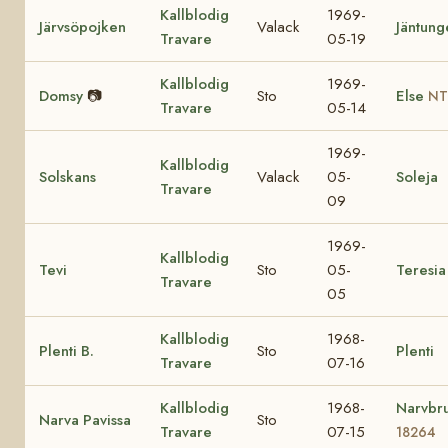
Kallblodig
1969-
Järvsöpojken
Valack
Jäntung
Travare
05-19
Kallblodig
1969-
Domsy
📷
Sto
Else
NT
Travare
05-14
1969-
Kallblodig
Solskans
Valack
05-
Soleja
Travare
09
1969-
Kallblodig
Tevi
Sto
05-
Teresia
Travare
05
Kallblodig
1968-
Plenti B.
Sto
Plenti
Travare
07-16
Kallblodig
1968-
Narvbr
Narva Pavissa
Sto
Travare
07-15
18264