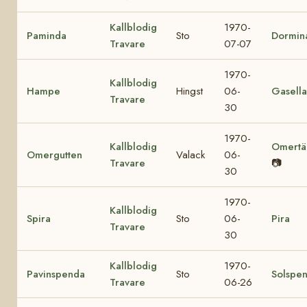
Kallblodig
1970-
Paminda
Sto
Dormin
Travare
07-07
1970-
Kallblodig
Hampe
Hingst
06-
Gasella
Travare
30
1970-
Kallblodig
Omertä
Omergutten
Valack
06-
Travare
📷
30
1970-
Kallblodig
Spira
Sto
06-
Pira
Travare
30
Kallblodig
1970-
Pavinspenda
Sto
Solspe
Travare
06-26