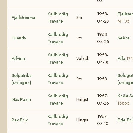
03
Kallblodig
1968-
Fjällst
Fjällstrimma
Sto
Travare
04-29
NT 35
Kallblodig
1968-
Glandy
Sto
Sebra
Travare
04-25
Kallblodig
1968-
Alfvinn
Valack
Alfa
171
Travare
04-18
Solpatrika
Kallblodig
Sologö
Sto
1968
(utslagen)
Travare
(utslag
Kallblodig
1967-
Knöst So
Näs Pavin
Hingst
Travare
07-26
15665
Kallblodig
1967-
Pav Erik
Hingst
Ede Eri
Travare
07-10