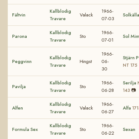
Kallblodig
1966-
Fältvin
Valack
Solkäll
Travare
07-03
Kallblodig
1966-
Parona
Sto
Sol Mi
Travare
07-01
1966-
Kallblodig
Stjärn 
Peggvinn
Hingst
06-
Travare
NT 175
30
Kallblodig
1966-
Serilja
Pavilja
Sto
Travare
06-28
📷
143
Kallblodig
1966-
Alfen
Valack
Alfa
171
Travare
06-27
Kallblodig
1966-
Formula Sex
Sto
Sexan
Travare
06-22