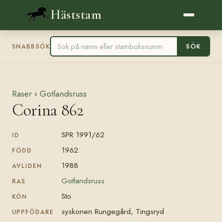
Häststam
SÖK
SNABBSÖK
Raser
›
Gotlandsruss
Corina 862
SPR 1991/62
ID
1962
FÖDD
1988
AVLIDEN
Gotlandsruss
RAS
Sto
KÖN
syskonen Rungegård, Tingsryd
UPPFÖDARE