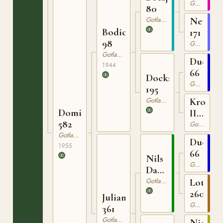
Gotlandsruss
80
Gotlandsruss
Netta
Bodick
171
98
Gotlandsruss
Gotlandsruss
Ducke
1944
66
Docka
Gotlandsruss
195
Gotlandsruss
Krona
Domina
III
582
151
Gotlandsruss
Gotlandsruss
Ducke
1955
66
Nils
Gotlandsruss
Dacke
94
Gotlandsruss
Lotta
260
Juliana
Gotlandsruss
361
Gotlandsruss
Nicke