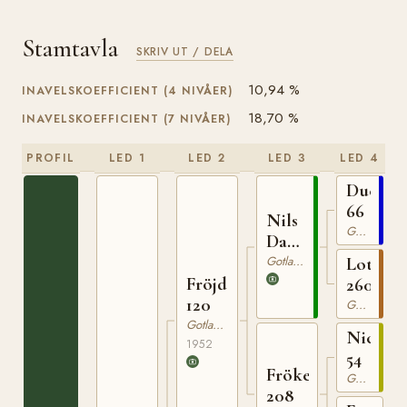
Stamtavla
SKRIV UT / DELA
10,94 %
INAVELSKOEFFICIENT (4 NIVÅER)
18,70 %
INAVELSKOEFFICIENT (7 NIVÅER)
PROFIL
LED 1
LED 2
LED 3
LED 4
Ducke
66
Nils
Gotlandsruss
Dacke
94
Gotlandsruss
Lotta
Fröjd
260
120
Gotlandsruss
Gotlandsruss
Nicke
1952
54
Fröken
Gotlandsruss
208