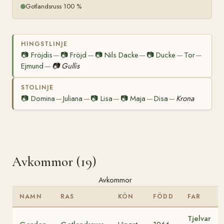
Gotlandsruss 100 %
HINGSTLINJE
📷
Fröjdis
📷
Fröjd
📷
Nils Dacke
📷
Ducke
Tor
—
—
—
—
—
Ejmund
📷
Gullis
—
STOLINJE
📷
Domina
Juliana
📷
Lisa
📷
Maja
Disa
Krona
—
—
—
—
—
Avkommor (19)
Avkommor
NAMN
RAS
KÖN
FÖDD
FAR
Tjelvar