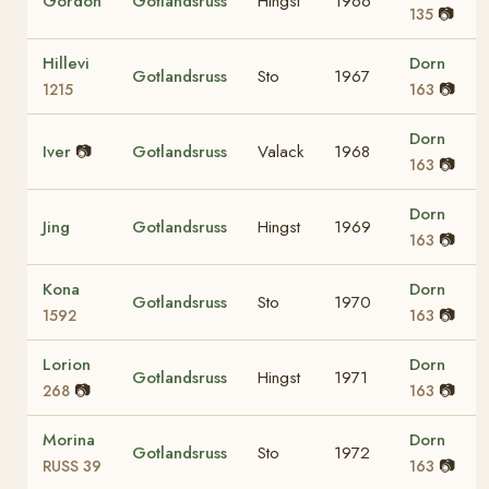
Gordon
Gotlandsruss
Hingst
1966
📷
135
Hillevi
Dorn
Gotlandsruss
Sto
1967
📷
1215
163
Dorn
Iver
📷
Gotlandsruss
Valack
1968
📷
163
Dorn
Jing
Gotlandsruss
Hingst
1969
📷
163
Kona
Dorn
Gotlandsruss
Sto
1970
📷
1592
163
Lorion
Dorn
Gotlandsruss
Hingst
1971
📷
📷
268
163
Morina
Dorn
Gotlandsruss
Sto
1972
📷
RUSS 39
163