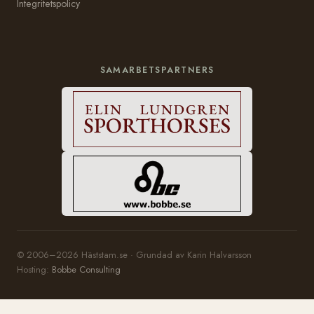
Integritetspolicy
SAMARBETSPARTNERS
© 2006–2026 Häststam.se · Grundad av Karin Halvarsson
Hosting:
Bobbe Consulting