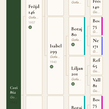
Fredrik
Gotlandsruss
Fröjdis
140
146
Gotlandsruss
Gotlandsruss
Bocack
1957
75
Botajr
Gotlandsruss
80
Gotlandsruss
Netta
Isabella
171
299
Gotlandsruss
Gotlandsruss
Reform
1940
65
Liljan
Gotlandsruss
201
Gotlandsruss
Vally
81
Corina
Gotlandsruss
862
Gotlandsruss
Bocack
1962
75
Botajr