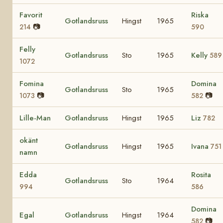
Favorit
Riska
Gotlandsruss
Hingst
1965
📷
214
590
Felly
Gotlandsruss
Sto
1965
Kelly
589
1072
Fomina
Domina
Gotlandsruss
Sto
1965
📷
📷
1073
582
Lille-Man
Gotlandsruss
Hingst
1965
Liz
782
okänt
Gotlandsruss
Hingst
1965
Ivana
751
namn
Edda
Rosita
Gotlandsruss
Sto
1964
994
586
Domina
Egal
Gotlandsruss
Hingst
1964
📷
582