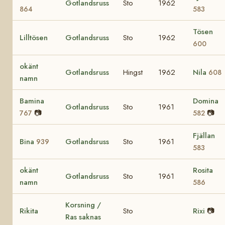
Gotlandsruss
Sto
1962
864
583
Tösen
Lilltösen
Gotlandsruss
Sto
1962
600
okänt
Gotlandsruss
Hingst
1962
Nila
608
namn
Bamina
Domina
Gotlandsruss
Sto
1961
📷
📷
767
582
Fjällan
Bina
Gotlandsruss
Sto
1961
939
583
okänt
Rosita
Gotlandsruss
Sto
1961
namn
586
Korsning /
Rikita
Sto
Rixi
📷
Ras saknas