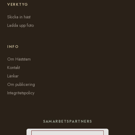
VERKTYG
Skicka in häst
Ladda upp foto
INFO
Om Häststam
Kontakt
Länkar
Om publicering
Integritetspolicy
SAMARBETSPARTNERS