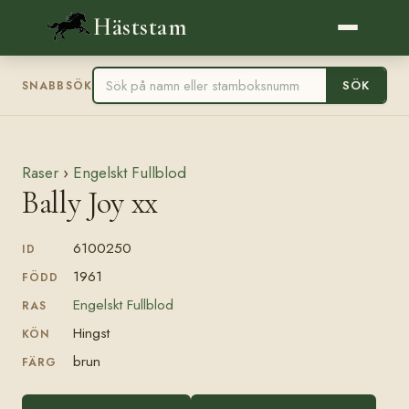
Häststam
SÖK
SNABBSÖK
Raser
›
Engelskt Fullblod
Bally Joy xx
6100250
ID
1961
FÖDD
Engelskt Fullblod
RAS
Hingst
KÖN
brun
FÄRG