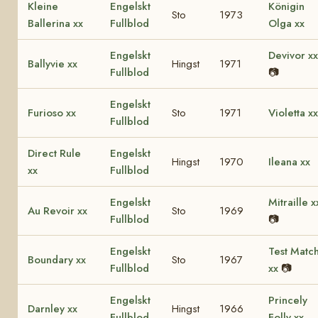
Kleine
Engelskt
Königin
Sto
1973
Ballerina xx
Fullblod
Olga xx
Engelskt
Devivor xx
Ballyvie xx
Hingst
1971
Fullblod
📷
Engelskt
Furioso xx
Sto
1971
Violetta xx
Fullblod
Direct Rule
Engelskt
Hingst
1970
Ileana xx
xx
Fullblod
Engelskt
Mitraille x
Au Revoir xx
Sto
1969
Fullblod
📷
Engelskt
Test Matc
Boundary xx
Sto
1967
Fullblod
xx
📷
Engelskt
Princely
Darnley xx
Hingst
1966
Fullblod
Folly xx