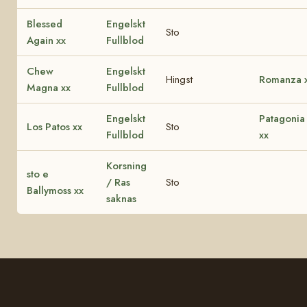
Blessed
Engelskt
Sto
Again xx
Fullblod
Chew
Engelskt
Hingst
Romanza 
Magna xx
Fullblod
Engelskt
Patagonia
Los Patos xx
Sto
Fullblod
xx
Korsning
sto e
/ Ras
Sto
Ballymoss xx
saknas